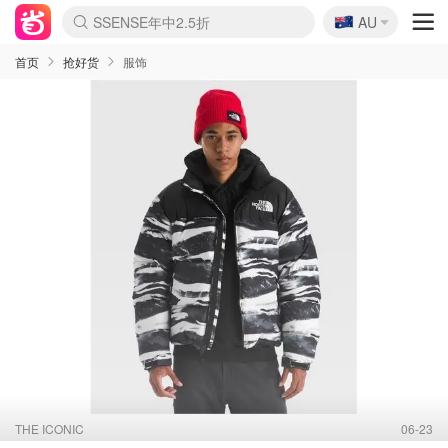
🇦🇺
SSENSE年中2.5折
AU
lululemon折扣上新
Sasa美妆护肤3.5折
FreshBeauty好价汇总
Cettire降价+叠9折
WWS Coles超市实拍
viagogo二手票捡漏
Myer超级周末
The Outnet奢牌1折起
David Jones 3折起
Flannels大牌1折
Perfumes Club护肤1折
AMIRO面罩$251
Amazon折扣汇总
eToro入金$200送$50
Amazon数码好物
ICONIC本周7.5折
ThedoubleF高奢地板价
Moose Knuckles 6折
丝芙兰5折起
EUFY摄像头$98
Selenichast首饰2折
Trip机票酒店促销
YSL送5件彩妆礼
Amazon家居好物
Amazon美妆护肤
雅漾大喷$8
过敏原检测盒$33
伊索独家赠50ml沐浴露
科颜氏高保湿面霜$29
SEALIFE海洋馆门票6折
丝塔芙大白罐$16
订阅Newsletter送香薰
Cult Beauty 6.8折
Harrods圣诞日历$525
LN-CC奢牌私促3折
d'Alba空姐喷雾$16
EVE LOM套装£56
Bernardelli独家4折
Adore Beauty 6折起
CT圣诞日历
Mytheresa奢品2.7折
Luxury Escapes 9折
Currentbody美容仪$881
MOON Garden Live
Roborock扫地机$649
Tingo Life水杯$24
Valentino官网5折
CR洗护套装$23
修丽可4件套$159
Myer彩妆2件7折
GANNI官网4.5折
Stylevana韩妆4折
Tessabit高奢8.5折
OGX洗发水$11
Amazon阿德莱德次日达
卡诗8.5折+赠礼
Philips Hue灯具8折
首页
抢好货
服饰
THE ICONIC
06-23