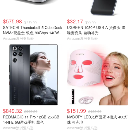
$575.98
$32.17
$719.99
$99.99
SATECHI Thunderbolt 5 CubeDock
UGREEN 1080P USB-A 摄像头 降
NVMe硬盘盒 银色 80Gbps 140W扩
噪麦克风 自动补光
展坞
Amazon澳洲亚马逊
Amazon澳洲亚马逊
$849.32
$151.99
$999.20
$188.99
REDMAGIC 11 Pro 12GB 256GB
NVBOTY LED光疗面罩 4模式 400灯
144Hz 5G游戏手机 黑色
珠 可充电
Amazon澳洲亚马逊
Amazon澳洲亚马逊