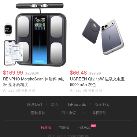
$169.99
$66.48
$239.00
$99.99
RENPHO MorphoScan 体脂秤 8电
UGREEN QI2 15W 磁吸充电宝
极 蓝牙高精度
5000mAh 灰色
Amazon澳洲亚马逊
Amazon澳洲亚马逊
联系我们
黑五
InRewards
饭团外卖
隐私条款
用户协议
版权声明
触屏版
电脑版
下载App
2019©dealmoon.com.au