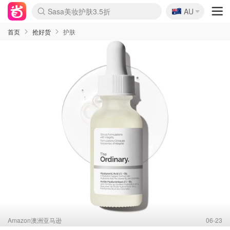
🇦🇺
Sasa美妆护肤3.5折
AU
lululemon折扣上新
SSENSE年中3折
FreshBeauty好价汇总
Cettire降价+叠9折
Farfetch折上8折
WWS Coles超市实拍
viagogo二手票捡漏
Myer清仓1折起
The Outnet奢牌1折起
David Jones 3折起
Flannels大牌1折
Perfumes Club护肤1折
AMIRO返校季6.2折
Oweek抽奖送Airpods
Amazon折扣汇总
eToro入金$200送$50
Amazon数码好物
ICONIC本周7.5折
ThedoubleF高奢地板价
Moose Knuckles 6折
丝芙兰5折起
EUFY官网3.7折起
Selenichast首饰2折
Trip机票酒店促销
YSL送5件彩妆礼
Amazon家居好物
BIGBANG巡演开票
David Jones时尚3折
Amazon美妆护肤
雅漾大喷$8
过敏原检测盒$33
伊索独家赠50ml沐浴露
科颜氏清仓3折
SEALIFE海洋馆门票6折
丝塔芙大白罐$16
订阅Newsletter送香薰
Cult Beauty 6.8折
Harrods圣诞日历2.3折
LN-CC奢牌私促3折
d'Alba空姐喷雾$16
EVE LOM套装逆天2折
Bernardelli独家4折
Adore Beauty 6折起
CT圣诞日历
Mytheresa奢品2.7折
Luxury Escapes 9折
Currentbody美容仪9折
卡诗9折+赠4件礼
MOON Garden Live
ALLSAINTS美衣3折
Roborock扫地机3.7折
Tingo Life水杯$24
Valentino官网5折
CR洗发护发6.3折
首页
抢好货
护肤
Amazon澳洲亚马逊
06-23