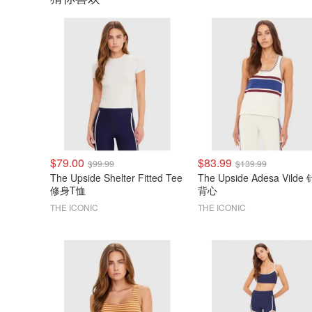
$79.00
$83.99
$99.99
$139.99
The Upside Shelter Fitted Tee
The Upside Adesa Vilde
修身T恤
背心
THE ICONIC
THE ICONIC