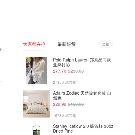
🇦🇺
澳洲
🇳🇿
新西兰
大家都在抢
最新好货
全部
享
Polo Ralph Lauren 郑秀晶同款
亚麻衬衫
$77.70
$259.00
2135人感兴趣
Adairs Zodiac 天然被套套装 自
然色
$29.99
$159.99
1678人感兴趣
Stanley Iceflow 2.0 吸管杯 30oz
Dried Pine