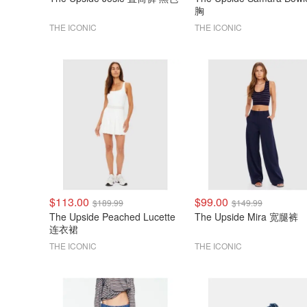
胸
THE ICONIC
THE ICONIC
$113.00
$99.00
$189.99
$149.99
The Upside Peached Lucette
The Upside Mira 宽腿裤
连衣裙
THE ICONIC
THE ICONIC