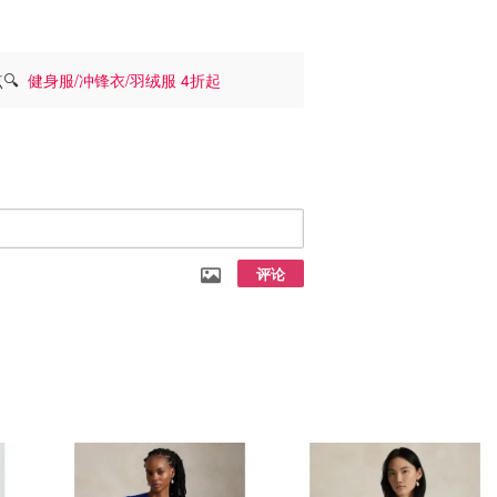
点🔍
健身服/冲锋衣/羽绒服 4折起
评论