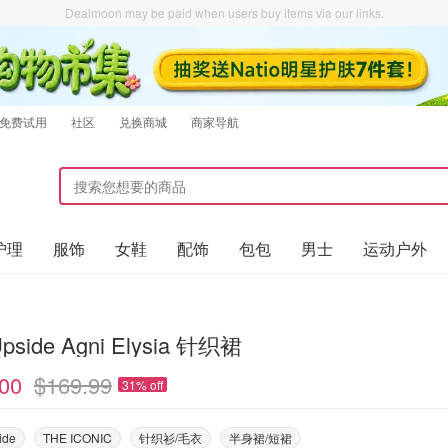
Dealmoon may be paid when users buy items via our links.
免费试用
社区
兑换商城
商家导航
护理
服饰
女鞋
配饰
包包
男士
运动户外
Upside Agni Elysia 针织裙
00
$169.99
31% off
ide
THE ICONIC
针织衫/毛衣
半身裙/短裙