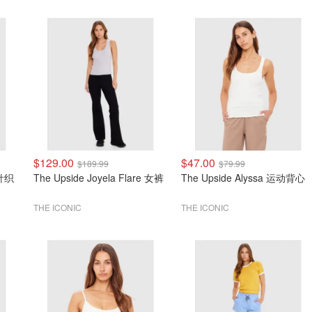
$129.00
$47.00
$189.99
$79.99
 针织
The Upside Joyela Flare 女裤
The Upside Alyssa 运动背心
THE ICONIC
THE ICONIC