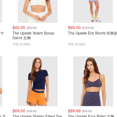
$62.00
$89.00
$89.99
$129.99
英寸
The Upside Volant Scoop
The Upside Era Shorts 经典
Danni 文胸
THE ICONIC
THE ICONIC
$69.00
$89.99
$99.99
$99.99
ie 文
The Upside Shelter Fitted Tee
The Upside Ezra Ballet 文胸