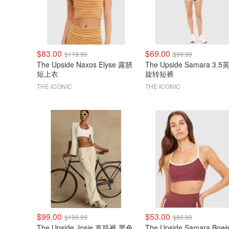
$83.00
$69.00
$119.99
$99.99
The Upside Naxos Elyse 露脐
The Upside Samara 3.5
短上衣
旋转短裤
THE ICONIC
THE ICONIC
$99.00
$53.00
$199.99
$89.99
The Upside Josie 直筒裤 黑色
The Upside Samara Bow