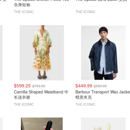
合身短袖
THE ICONIC
THE ICONIC
$599.25
$449.99
$799.00
$599.99
Camilla Shaped Waistband 中
Barbour Transport Wax Jacke
长连衣裙
蜡质夹克
THE ICONIC
THE ICONIC