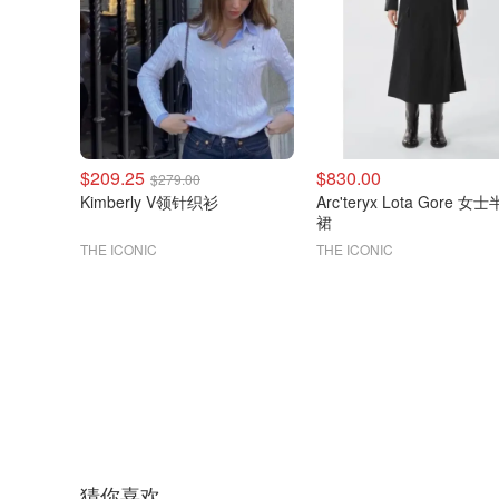
$209.25
$830.00
$279.00
Kimberly V领针织衫
Arc'teryx Lota Gore 女
裙
THE ICONIC
THE ICONIC
猜你喜欢