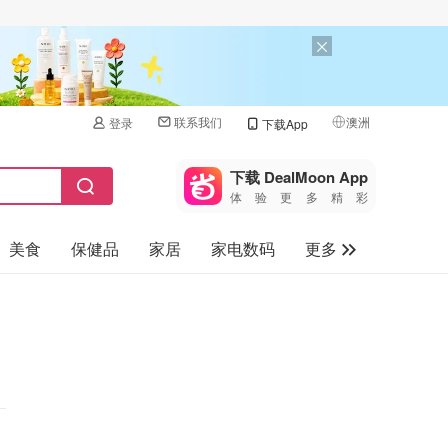
联系我们
澳洲
登录
下载App
🇺🇸
美国
下载 DealMoon App
体验更多精彩
🇨🇳
中国
美食
保健品
家居
家电数码
更多
🇨🇦
加拿大
🇬🇧
汽车
英国
旅游
🇩🇪
德国
母婴儿童
🇫🇷
法国
🇮🇹
意大利