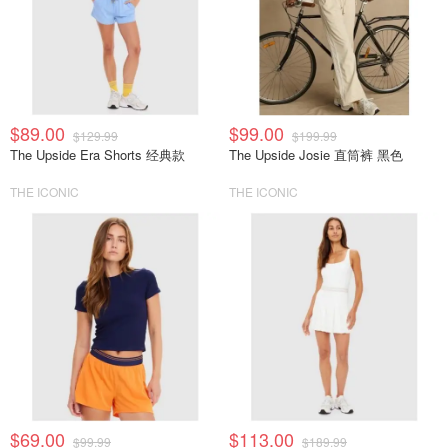
$89.00
$99.00
$129.99
$199.99
The Upside Era Shorts 经典款
The Upside Josie 直筒裤 黑色
THE ICONIC
THE ICONIC
$69.00
$113.00
$99.99
$189.99