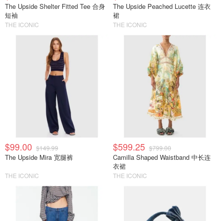
The Upside Shelter Fitted Tee 合身
The Upside Peached Lucette 连衣
短袖
裙
THE ICONIC
THE ICONIC
$99.00
$599.25
$149.99
$799.00
The Upside Mira 宽腿裤
Camilla Shaped Waistband 中长连
衣裙
THE ICONIC
THE ICONIC