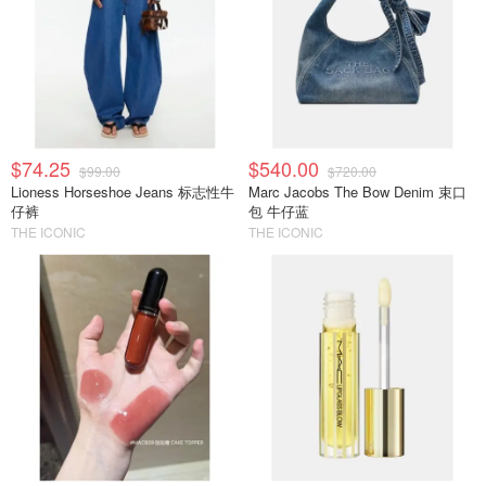
$74.25
$540.00
$99.00
$720.00
Lioness Horseshoe Jeans 标志性牛
Marc Jacobs The Bow Denim 束口
仔裤
包 牛仔蓝
THE ICONIC
THE ICONIC