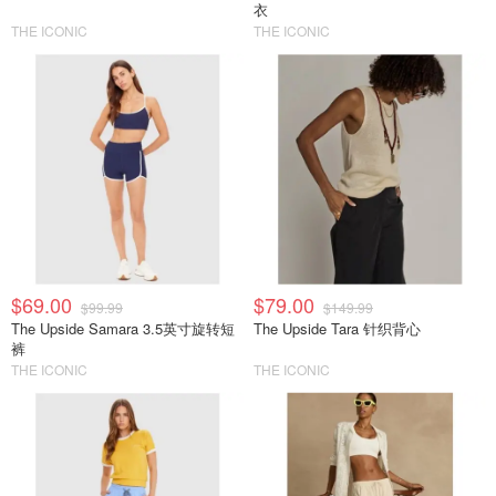
衣
THE ICONIC
THE ICONIC
$69.00
$79.00
$99.99
$149.99
The Upside Samara 3.5英寸旋转短
The Upside Tara 针织背心
裤
THE ICONIC
THE ICONIC