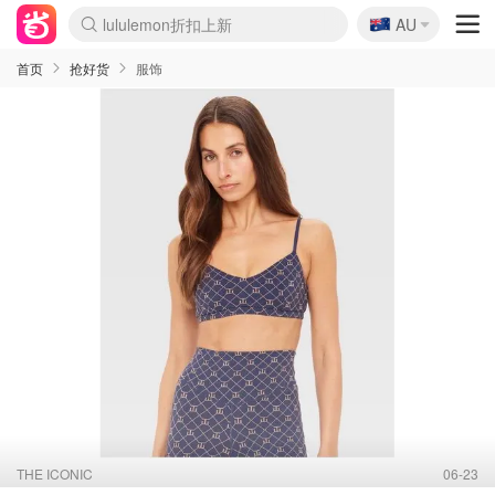
🇦🇺
Sasa美妆护肤3.5折
AU
lululemon折扣上新
SSENSE年中2.5折
FreshBeauty好价汇总
Cettire降价+叠9折
WWS Coles超市实拍
viagogo二手票捡漏
Myer超级周末
The Outnet奢牌1折起
David Jones 3折起
Flannels大牌1折
Perfumes Club护肤1折
AMIRO面罩$251
Amazon折扣汇总
eToro入金$200送$50
Amazon数码好物
ICONIC本周7.5折
ThedoubleF高奢地板价
Moose Knuckles 6折
丝芙兰5折起
EUFY摄像头$98
Selenichast首饰2折
Trip机票酒店促销
YSL送5件彩妆礼
Amazon家居好物
Amazon美妆护肤
雅漾大喷$8
过敏原检测盒$33
伊索独家赠50ml沐浴露
科颜氏高保湿面霜$29
SEALIFE海洋馆门票6折
丝塔芙大白罐$16
订阅Newsletter送香薰
Cult Beauty 6.8折
Harrods圣诞日历$525
LN-CC奢牌私促3折
d'Alba空姐喷雾$16
EVE LOM套装£56
Bernardelli独家4折
Adore Beauty 6折起
CT圣诞日历
Mytheresa奢品2.7折
Luxury Escapes 9折
Currentbody美容仪$881
MOON Garden Live
Roborock扫地机$649
Tingo Life水杯$24
Valentino官网5折
CR洗护套装$23
修丽可4件套$159
Myer彩妆2件7折
GANNI官网4.5折
Stylevana韩妆4折
Tessabit高奢8.5折
OGX洗发水$11
Amazon阿德莱德次日达
卡诗8.5折+赠礼
Philips Hue灯具8折
首页
抢好货
服饰
THE ICONIC
06-23