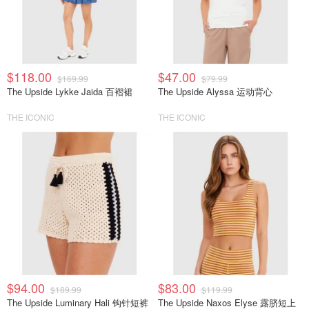
$118.00
$47.00
$169.99
$79.99
The Upside Lykke Jaida 百褶裙
The Upside Alyssa 运动背心
THE ICONIC
THE ICONIC
$94.00
$83.00
$189.99
$119.99
The Upside Luminary Hali 钩针短裤
The Upside Naxos Elyse 露脐短上