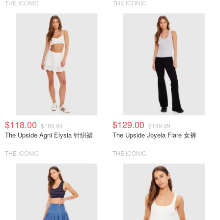
THE ICONIC
THE ICONIC
$118.00
$129.00
$169.99
$189.99
The Upside Agni Elysia 针织裙
The Upside Joyela Flare 女裤
THE ICONIC
THE ICONIC