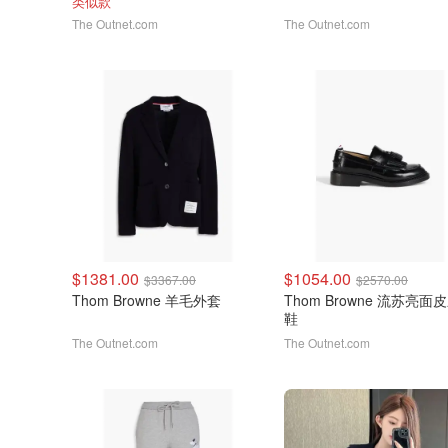
类似款
The Outnet.com
The Outnet.com
$1381.00
$1054.00
$3367.00
$2570.00
Thom Browne 羊毛外套
Thom Browne 流苏亮面
鞋
The Outnet.com
The Outnet.com