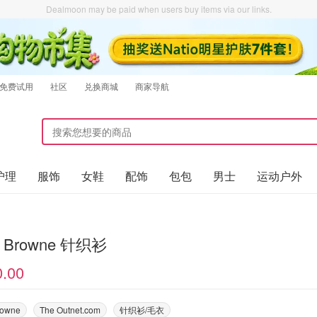
Dealmoon may be paid when users buy items via our links.
免费试用
社区
兑换商城
商家导航
护理
服饰
女鞋
配饰
包包
男士
运动户外
 Browne 针织衫
0.00
rowne
The Outnet.com
针织衫/毛衣