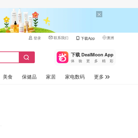
联系我们
澳洲
登录
下载App
🇺🇸
美国
下载 DealMoon App
体验更多精彩
🇨🇳
中国
美食
保健品
家居
家电数码
更多
🇨🇦
加拿大
🇬🇧
汽车
英国
旅游
🇩🇪
德国
母婴儿童
🇫🇷
法国
🇮🇹
意大利