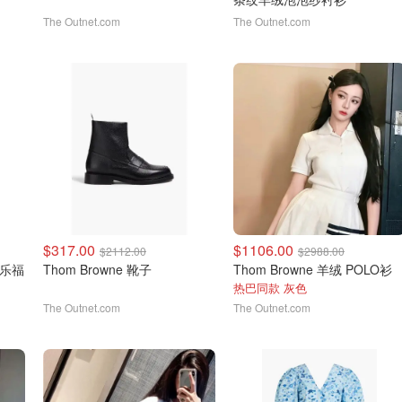
The Outnet.com
The Outnet.com
$317.00
$1106.00
$2112.00
$2988.00
皮乐福
Thom Browne 靴子
Thom Browne 羊绒 POLO衫
热巴同款 灰色
The Outnet.com
The Outnet.com