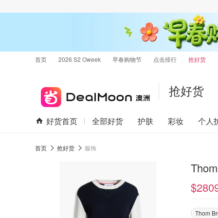
首页
2026 S2 Oweek
早春购物节
点击排行
抢好货
抢好货
好货首页
全部好货
护肤
彩妆
个人
首页
抢好货
服饰
Tho
$280
Thom B