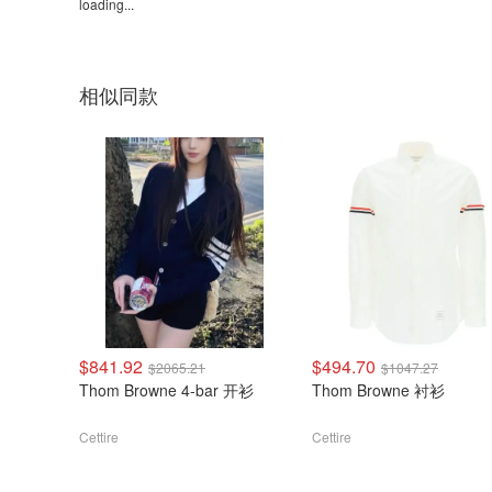
loading...
相似同款
$841.92
$494.70
$2065.21
$1047.27
Thom Browne 4-bar 开衫
Thom Browne 衬衫
Cettire
Cettire