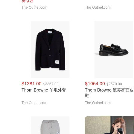
类似款
The Outnet.com
The Outnet.com
$1381.00
$1054.00
$3367.00
$2570.00
Thom Browne 羊毛外套
Thom Browne 流苏亮面
鞋
The Outnet.com
The Outnet.com