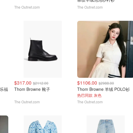
The Outnet.com
The Outnet.com
$317.00
$1106.00
$2112.00
$2988.00
皮乐福
Thom Browne 靴子
Thom Browne 羊绒 POLO衫
热巴同款 灰色
The Outnet.com
The Outnet.com