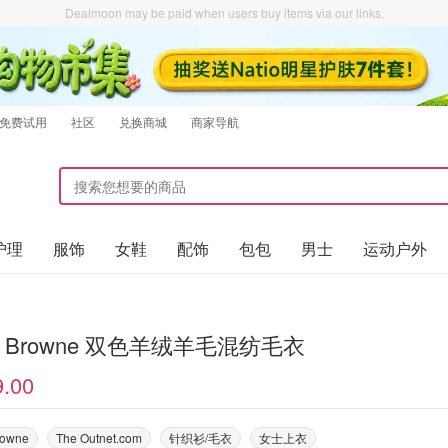
Dealmoon may be paid when users buy items via our links.
免费试用
社区
兑换商城
商家导航
护理
服饰
女鞋
配饰
包包
男士
运动户外
m Browne 双色羊绒羊毛混纺毛衣
9.00
rowne
The Outnet.com
针织衫/毛衣
女士上衣