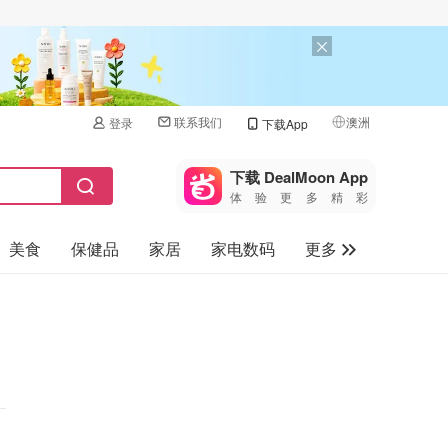
联系我们
澳洲
登录
下载App
🇺🇸
美国
下载 DealMoon App
体验更多精彩
🇨🇳
中国
美食
保健品
家居
家电数码
更多
🇨🇦
加拿大
🇬🇧
汽车
英国
旅游
🇩🇪
德国
母婴儿童
🇫🇷
法国
🇮🇹
意大利