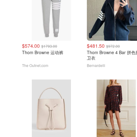
$574.00
$481.50
$1793.00
$972.00
Thom Browne 运动裤
Thom Browne 4 Bar 拼色拉链
卫衣
The Outnet.com
Bernardelli