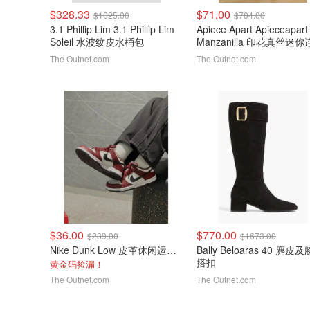
$328.33
$71.00
$1625.00
$704.00
3.1 Phillip Lim 3.1 Phillip Lim
Apiece Apart Apieceapart
Soleil 水波纹皮水桶包
Manzanilla 印花真丝迷
裙
The Outnet.com
The Outnet.com
$36.00
$770.00
$239.00
$1673.00
Nike Dunk Low 皮革休闲运动鞋
Bally Beloaras 40 麂皮
搭扣
黄金码捡漏！
The Outnet.com
The Outnet.com