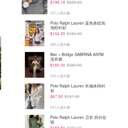
$198.18
$220.20
337人感兴趣
Polo Ralph Lauren 蓝色条纹泡
泡纱衬衫
$104.30
$189.00
280人感兴趣
Bec + Bridge SABRINA ASYM
连衣裙
$160.30
$380.00
252人感兴趣
Polo Ralph Lauren 长袖休闲衬
衫
$289.80
$779.40
$585.00
$1575.00
$67.50
$137.00
Thom Browne 短袖宽松T恤
Thom Browne 条纹羊绒圆领短
款毛衣
241人感兴趣
Bernardelli
Bernardelli
Polo Ralph Lauren 卫衣 四分拉
链
$150.50
$269.00