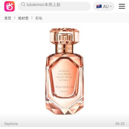
🇦🇺
Sasa美妆护肤3.5折
AU
lululemon本周上新
SSENSE年中3折
FreshBeauty好价汇总
Cettire降价+叠9折
Farfetch折上8折
WWS Coles超市实拍
viagogo二手票捡漏
Myer清仓1折起
The Outnet奢牌1折起
David Jones 3折起
Flannels大牌1折
Perfumes Club护肤1折
AMIRO返校季6.2折
Oweek抽奖送Airpods
Amazon折扣汇总
eToro入金$200送$50
Amazon数码好物
ICONIC本周7.5折
ThedoubleF高奢地板价
Moose Knuckles 6折
丝芙兰5折起
EUFY官网3.7折起
Selenichast首饰2折
Trip机票酒店促销
YSL送5件彩妆礼
Amazon家居好物
BIGBANG巡演开票
David Jones时尚3折
Amazon美妆护肤
雅漾大喷$8
过敏原检测盒$33
伊索独家赠50ml沐浴露
科颜氏送高保湿面霜
SEALIFE海洋馆门票6折
丝塔芙大白罐$16
订阅Newsletter送香薰
Cult Beauty 6.8折
Harrods圣诞日历2.3折
LN-CC奢牌私促3折
d'Alba空姐喷雾$16
EVE LOM套装逆天2折
Bernardelli独家4折
Adore Beauty 6折起
CT圣诞日历
Mytheresa奢品2.7折
首页
抢好货
彩妆
Sephora
06-23