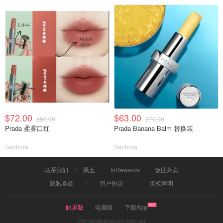
$72.00
$63.00
$80.00
$70.00
Prada 柔雾口红
Prada Banana Balm 替换装
Sephora
Sephora
联系我们
黑五
InRewards
饭团外卖
隐私条款
用户协议
版权声明
触屏版
电脑版
下载App
2019©dealmoon.com.au