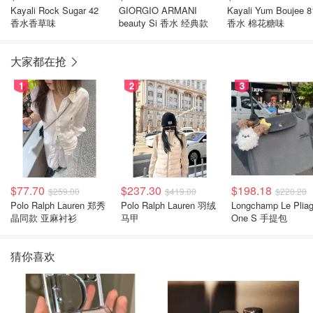
Kayali Rock Sugar 42
GIORGIO ARMANI
Kayali Yum Boujee 8
香水香草味
beauty Si 香水 经典款
香水 棉花糖味
大家都在抢
1
2
3
$77.70
$237.30
$198.18
$259.00
$419.00
$220.20
Polo Ralph Lauren 郑秀
Polo Ralph Lauren 羽绒
Longchamp Le Plia
晶同款 亚麻衬衫
马甲
One S 手提包
猜你喜欢