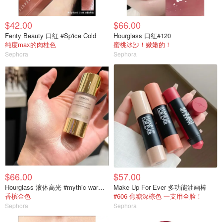
$42.00
$66.00
Fenty Beauty 口红 #Sp'ice Cold
Hourglass 口红#120
纯度max的肉桂色
蜜桃冰沙！嫩嫩的！
Sephora
Sephora
$66.00
$57.00
Hourglass 液体高光 #mythic warm bronze gold
Make Up For Ever 多功能油画棒
香槟金色
#606 焦糖深棕色 一支用全脸！
Sephora
Sephora