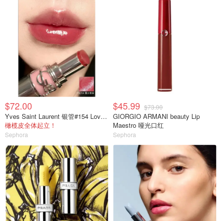
$72.00
$45.99
$73.00
Yves Saint Laurent 银管#154 Love Berry
GIORGIO ARMANI beauty Lip
橄榄皮全体起立！
Maestro 哑光口红
Sephora
Sephora