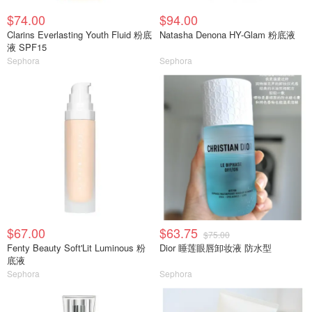
$74.00
$94.00
Clarins Everlasting Youth Fluid 粉底
Natasha Denona HY-Glam 粉底液
液 SPF15
Sephora
Sephora
$67.00
$63.75
$75.00
Fenty Beauty Soft'Lit Luminous 粉
Dior 睡莲眼唇卸妆液 防水型
底液
Sephora
Sephora