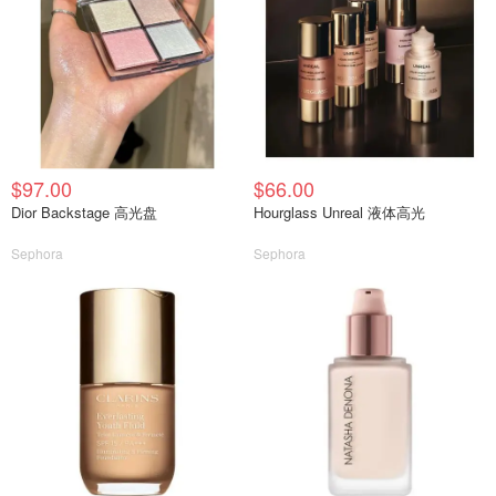
$97.00
$66.00
Dior Backstage 高光盘
Hourglass Unreal 液体高光
Sephora
Sephora