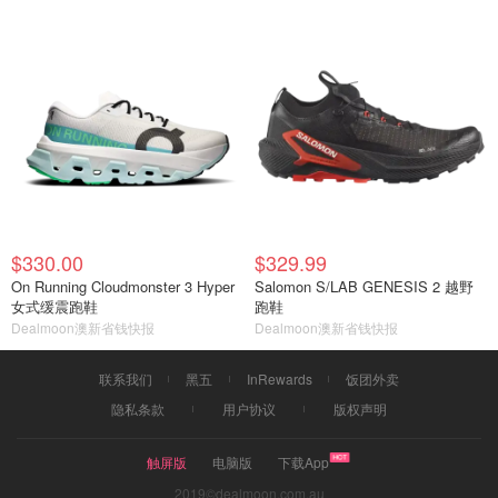
$330.00
$329.99
On Running Cloudmonster 3 Hyper
Salomon S/LAB GENESIS 2 越野
女式缓震跑鞋
跑鞋
Dealmoon澳新省钱快报
Dealmoon澳新省钱快报
联系我们
黑五
InRewards
饭团外卖
隐私条款
用户协议
版权声明
触屏版
电脑版
下载App
2019©dealmoon.com.au