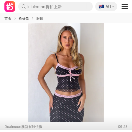
🇦🇺
AU
Sasa美妆护肤3.5折
SSENSE年中2.5折
FreshBeauty好价汇总
Cettire降价+叠9折
WWS Coles超市实拍
viagogo二手票捡漏
Myer超级周末
The Outnet奢牌1折起
David Jones 3折起
Flannels大牌1折
Perfumes Club护肤1折
AMIRO面罩$251
Amazon折扣汇总
eToro入金$200送$50
Amazon数码好物
ICONIC本周7.5折
ThedoubleF高奢地板价
Moose Knuckles 6折
丝芙兰5折起
EUFY摄像头$98
Selenichast首饰2折
Trip机票酒店促销
YSL送5件彩妆礼
Amazon家居好物
Amazon美妆护肤
雅漾大喷$8
过敏原检测盒$33
伊索独家赠50ml沐浴露
科颜氏高保湿面霜$29
SEALIFE海洋馆门票6折
丝塔芙大白罐$16
订阅Newsletter送香薰
Cult Beauty 6.8折
Harrods圣诞日历$525
LN-CC奢牌私促3折
d'Alba空姐喷雾$16
EVE LOM套装£56
Bernardelli独家4折
Adore Beauty 6折起
CT圣诞日历
Mytheresa奢品2.7折
Luxury Escapes 9折
Currentbody美容仪$881
MOON Garden Live
Roborock扫地机$649
Tingo Life水杯$24
Valentino官网5折
CR洗护套装$23
修丽可4件套$159
Myer彩妆2件7折
GANNI官网4.5折
Stylevana韩妆4折
Tessabit高奢8.5折
OGX洗发水$11
Amazon阿德莱德次日达
卡诗8.5折+赠礼
Philips Hue灯具8折
首页
抢好货
服饰
Dealmoon澳新省钱快报
06-23