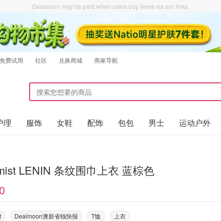
Dealmoon may be paid when users buy items via our links.
免费试用
社区
兑换商城
商家导航
护理
服饰
女鞋
配饰
包包
男士
运动户外
r mist LENIN 条纹围巾上衣 蓝棕色
0
t
Dealmoon澳新省钱快报
T恤
上衣