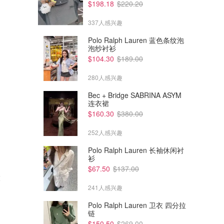
$198.18
$220.20
337人感兴趣
Polo Ralph Lauren 蓝色条纹泡
泡纱衬衫
$104.30
$189.00
280人感兴趣
Bec + Bridge SABRINA ASYM
连衣裙
$160.30
$380.00
252人感兴趣
Polo Ralph Lauren 长袖休闲衬
衫
$55.99
$63.99
$69.99
$79.99
$67.50
$137.00
衣
Macpac Eva 短袖T恤 女款
Macpac 女式 Eva 长袖 T 恤
241人感兴趣
Dealmoon澳新省钱快报
Dealmoon澳新省钱快报
Polo Ralph Lauren 卫衣 四分拉
链
$150.50
$269.00