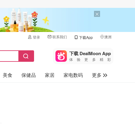
联系我们
澳洲
登录
下载App
🇺🇸
美国
下载 DealMoon App
体验更多精彩
🇨🇳
中国
美食
保健品
家居
家电数码
更多
🇨🇦
加拿大
🇬🇧
汽车
英国
旅游
🇩🇪
德国
母婴儿童
🇫🇷
法国
🇮🇹
意大利