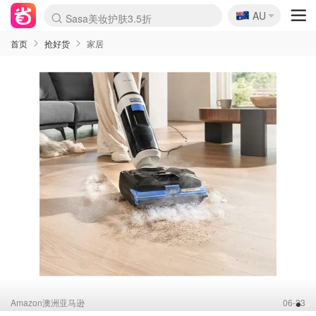
🇦🇺
Sasa美妆护肤3.5折
AU
lululemon折扣上新
SSENSE年中3折
FreshBeauty好价汇总
Cettire降价+叠9折
Farfetch折上8折
WWS Coles超市实拍
viagogo二手票捡漏
Myer清仓1折起
The Outnet奢牌1折起
David Jones 3折起
Flannels大牌1折
Perfumes Club护肤1折
AMIRO返校季6.2折
Oweek抽奖送Airpods
Amazon折扣汇总
eToro入金$200送$50
Amazon数码好物
ICONIC本周7.5折
ThedoubleF高奢地板价
Moose Knuckles 6折
丝芙兰5折起
EUFY官网3.7折起
Selenichast首饰2折
Trip机票酒店促销
YSL送5件彩妆礼
Amazon家居好物
BIGBANG巡演开票
David Jones时尚3折
Amazon美妆护肤
雅漾大喷$8
过敏原检测盒$33
伊索独家赠50ml沐浴露
科颜氏清仓3折
SEALIFE海洋馆门票6折
丝塔芙大白罐$16
订阅Newsletter送香薰
Cult Beauty 6.8折
Harrods圣诞日历2.3折
LN-CC奢牌私促3折
d'Alba空姐喷雾$16
EVE LOM套装逆天2折
Bernardelli独家4折
Adore Beauty 6折起
CT圣诞日历
Mytheresa奢品2.7折
Luxury Escapes 9折
Currentbody美容仪9折
MOON Garden Live
ALLSAINTS美衣3折
Roborock扫地机3.7折
Tingo Life水杯$24
Valentino官网5折
CR洗发护发6.3折
首页
抢好货
家居
Amazon澳洲亚马逊
06-23
1
2