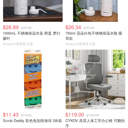
$28.89
$26.34
$33.99
$30.99
1000mL 不锈钢保温水壶 两盖 梦幻
750ml 花朵白色不锈钢保温水瓶 吸
蕨叶
管款
Amazon澳洲亚马逊
Amazon澳洲亚马逊
$11.43
$119.00
$14.95
$169.00
Scrub Daddy 彩色免划痕海绵 3块装
CYKOV 高背人体工学办公椅 可翻扶
手