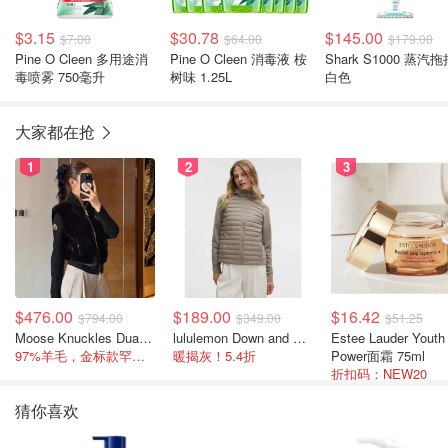
$3.15
$30.78
$145.00
$7.00
$64.00
$179.00
Pine O Cleen 多用途消
Pine O Cleen 消毒液 桉
Shark S1000 蒸汽拖
毒喷雾 750毫升
树味 1.25L
白色
大家都在抢
1
2
3
$476.00
$189.00
$16.42
$794.00
$349.00
$51.25
Moose Knuckles Dua Bunny 羊毛混纺针织夹克
lululemon Down and Around 羽绒夹克
Estee Lauder Youth
97%羊毛，金标款罕见打折
暖揭灰！5.4折
Power面霜 75ml
折扣码：NEW20
猜你喜欢