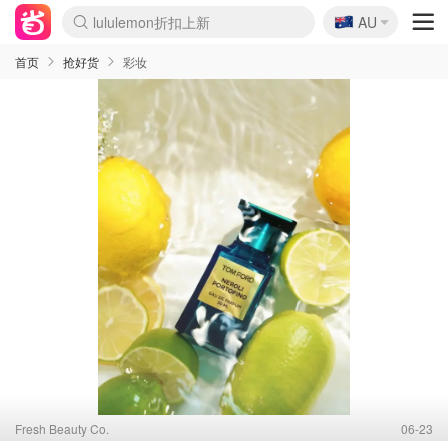
🇦🇺
Sasa美妆护肤3.5折
AU
lululemon折扣上新
SSENSE年中3折
FreshBeauty好价汇总
Cettire降价+叠9折
WWS Coles超市实拍
viagogo二手票捡漏
Myer超级周末1折
The Outnet奢牌1折起
David Jones 3折起
Flannels大牌1折
Perfumes Club护肤1折
AMIRO返校季6.2折
Amazon折扣汇总
eToro入金$200送$50
Amazon数码好物
ICONIC本周7.5折
ThedoubleF高奢地板价
Moose Knuckles 6折
丝芙兰5折起
EUFY官网3.7折起
Selenichast首饰2折
Trip机票酒店促销
YSL送5件彩妆礼
Amazon家居好物
Amazon美妆护肤
雅漾大喷$8
过敏原检测盒$33
伊索独家赠50ml沐浴露
科颜氏清仓3折
SEALIFE海洋馆门票6折
丝塔芙大白罐$16
订阅Newsletter送香薰
Cult Beauty 6.8折
Harrods圣诞日历2.3折
LN-CC奢牌私促3折
d'Alba空姐喷雾$16
EVE LOM套装逆天2折
Bernardelli独家4折
Adore Beauty 6折起
CT圣诞日历
Mytheresa奢品2.7折
Luxury Escapes 9折
Currentbody美容仪9折
MOON Garden Live
Roborock扫地机3.7折
Tingo Life水杯$24
Valentino官网5折
CR洗发护发6.3折
修丽可套装7.4折
Myer彩妆2件7折
GANNI官网4.5折
Stylevana韩妆4折
Tessabit高奢8.5折
OGX洗护4折
Amazon阿德莱德次日达
卡诗8.5折+赠礼
Philips Hue灯具8折
首页
抢好货
彩妆
Fresh Beauty Co.
06-23