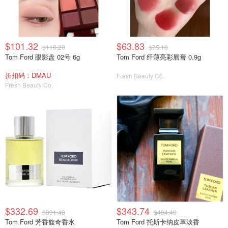
$101.32
$63.83
$119.20
$75.10
Tom Ford 眼影盘 02号 6g
Tom Ford 纤薄亮彩唇膏 0.9g
折扣码：DMAU
Fresh Beauty Co.
Fresh Beauty Co.
$332.69
$343.74
$391.40
$404.40
Tom Ford 芳香馥奇香水
Tom Ford 托斯卡纳皮革淡香