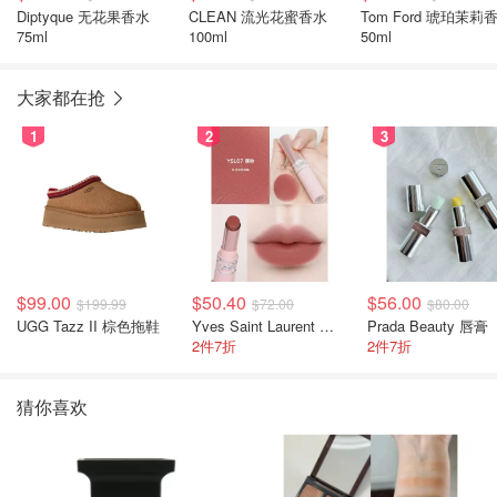
Diptyque 无花果香水
CLEAN 流光花蜜香水
Tom Ford 琥珀茉莉
75ml
100ml
50ml
大家都在抢
1
2
3
$99.00
$50.40
$56.00
$199.99
$72.00
$80.00
UGG Tazz II 棕色拖鞋
Yves Saint Laurent 裸粉管
Prada Beauty 唇膏
2件7折
2件7折
猜你喜欢