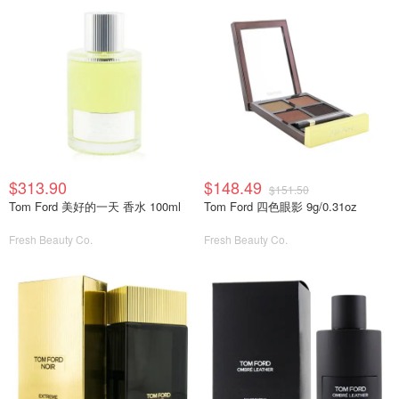
$313.90
$148.49
$151.50
Tom Ford 美好的一天 香水 100ml
Tom Ford 四色眼影 9g/0.31oz
Fresh Beauty Co.
Fresh Beauty Co.