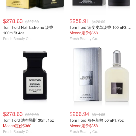
$278.63
$258.91
$327.80
$420.00
Tom Ford Noir Extreme 淡香
Tom Ford 渐变皮革淡香 100ml/3.4oz
100ml/3.4oz
Mecca定价$358
Fresh Beauty Co.
Fresh Beauty Co.
$278.63
$266.94
$327.80
$314.05
Tom Ford 法布勒斯 30ml/1oz
Tom Ford 灰色草根 50ml/1.7oz
Mecca定价$360
Mecca定价$358
Fresh Beauty Co.
Fresh Beauty Co.