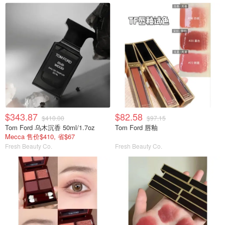
$343.87
$82.58
$410.00
$97.15
Tom Ford 乌木沉香 50ml/1.7oz
Tom Ford 唇釉
Mecca 售价$410, 省$67
Fresh Beauty Co.
Fresh Beauty Co.