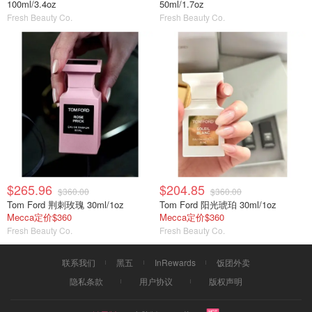
100ml/3.4oz
50ml/1.7oz
Fresh Beauty Co.
Fresh Beauty Co.
$265.96
$204.85
$360.00
$360.00
Tom Ford 荆刺玫瑰 30ml/1oz
Tom Ford 阳光琥珀 30ml/1oz
Mecca定价$360
Mecca定价$360
Fresh Beauty Co.
Fresh Beauty Co.
联系我们
黑五
InRewards
饭团外卖
隐私条款
用户协议
版权声明