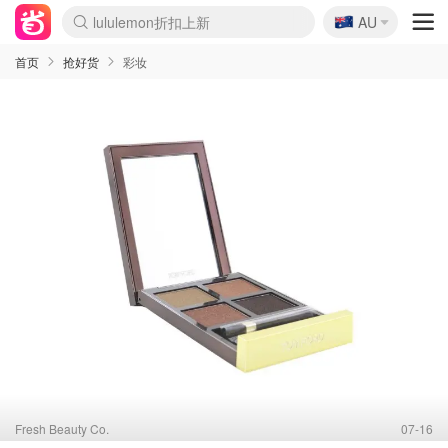
🇦🇺
Sasa美妆护肤3.5折
AU
lululemon折扣上新
SSENSE年中3折
FreshBeauty好价汇总
Cettire降价+叠9折
Farfetch折上8折
WWS Coles超市实拍
viagogo二手票捡漏
Myer清仓1折起
The Outnet奢牌1折起
David Jones 3折起
Flannels大牌1折
Perfumes Club护肤1折
AMIRO返校季6.2折
Oweek抽奖送Airpods
Amazon折扣汇总
eToro入金$200送$50
Amazon数码好物
ICONIC本周7.5折
ThedoubleF高奢地板价
Moose Knuckles 6折
丝芙兰5折起
EUFY官网3.7折起
Selenichast首饰2折
Trip机票酒店促销
YSL送5件彩妆礼
Amazon家居好物
BIGBANG巡演开票
David Jones时尚3折
Amazon美妆护肤
雅漾大喷$8
过敏原检测盒$33
伊索独家赠50ml沐浴露
科颜氏清仓3折
SEALIFE海洋馆门票6折
丝塔芙大白罐$16
订阅Newsletter送香薰
Cult Beauty 6.8折
Harrods圣诞日历2.3折
LN-CC奢牌私促3折
d'Alba空姐喷雾$16
EVE LOM套装逆天2折
Bernardelli独家4折
Adore Beauty 6折起
CT圣诞日历
Mytheresa奢品2.7折
Luxury Escapes 9折
Currentbody美容仪9折
MOON Garden Live
ALLSAINTS美衣3折
Roborock扫地机3.7折
Tingo Life水杯$24
Valentino官网5折
CR洗发护发6.3折
首页
抢好货
彩妆
Fresh Beauty Co.
07-16