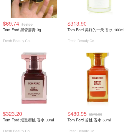
$69.74
$313.90
$82.05
Tom Ford 黑管唇膏 3g
Tom Ford 美好的一天 香水 100ml
Fresh Beauty Co.
Fresh Beauty Co.
$323.20
$480.95
$570.00
Tom Ford 烟熏樱桃 香水 30ml
Tom Ford 苦桃 香水 50ml
Fresh Beauty Co.
Fresh Beauty Co.