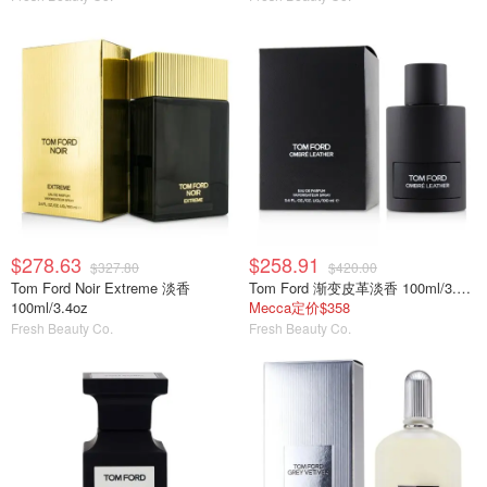
$278.63
$258.91
$327.80
$420.00
Tom Ford Noir Extreme 淡香
Tom Ford 渐变皮革淡香 100ml/3.4oz
100ml/3.4oz
Mecca定价$358
Fresh Beauty Co.
Fresh Beauty Co.