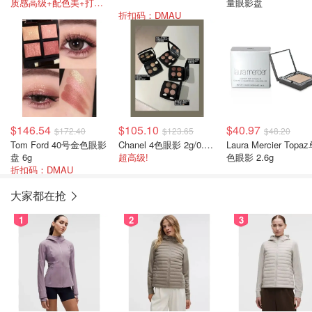
质感高级+配色美+打折 找不到不入手的理由
量眼影盘
折扣码：DMAU
$146.54
$105.10
$40.97
$172.40
$123.65
$48.20
Tom Ford 40号金色眼影
Chanel 4色眼影 2g/0.07oz
Laura Mercier Topa
盘 6g
超高级!
色眼影 2.6g
折扣码：DMAU
大家都在抢
1
2
3