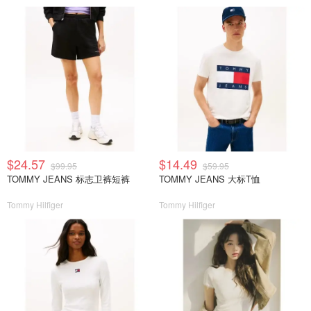
$24.57
$14.49
$99.95
$59.95
TOMMY JEANS 标志卫裤短裤
TOMMY JEANS 大标T恤
Tommy Hilfiger
Tommy Hilfiger