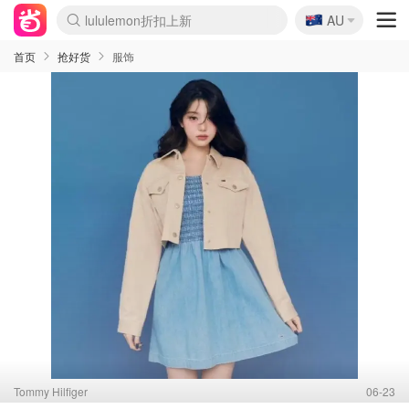
🇦🇺
Sasa美妆护肤3.5折
AU
lululemon折扣上新
SSENSE年中2.5折
FreshBeauty好价汇总
Cettire降价+叠9折
WWS Coles超市实拍
viagogo二手票捡漏
Myer超级周末
The Outnet奢牌1折起
David Jones 3折起
Flannels大牌1折
Perfumes Club护肤1折
AMIRO面罩$251
Amazon折扣汇总
eToro入金$200送$50
Amazon数码好物
ICONIC本周7.5折
ThedoubleF高奢地板价
Moose Knuckles 6折
丝芙兰5折起
EUFY摄像头$98
Selenichast首饰2折
Trip机票酒店促销
YSL送5件彩妆礼
Amazon家居好物
Amazon美妆护肤
雅漾大喷$8
过敏原检测盒$33
伊索独家赠50ml沐浴露
科颜氏高保湿面霜$29
SEALIFE海洋馆门票6折
丝塔芙大白罐$16
订阅Newsletter送香薰
Cult Beauty 6.8折
Harrods圣诞日历$525
LN-CC奢牌私促3折
d'Alba空姐喷雾$16
EVE LOM套装£56
Bernardelli独家4折
Adore Beauty 6折起
CT圣诞日历
Mytheresa奢品2.7折
Luxury Escapes 9折
Currentbody美容仪$881
MOON Garden Live
Roborock扫地机$649
Tingo Life水杯$24
Valentino官网5折
CR洗护套装$23
修丽可4件套$159
Myer彩妆2件7折
GANNI官网4.5折
Stylevana韩妆4折
Tessabit高奢8.5折
OGX洗发水$11
Amazon阿德莱德次日达
卡诗8.5折+赠礼
Philips Hue灯具8折
首页
抢好货
服饰
Tommy Hilfiger
06-23