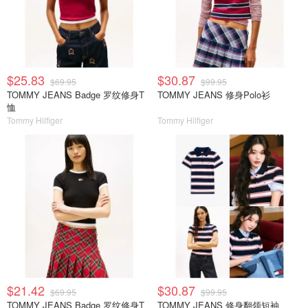
$25.83
$30.87
$69.95
$99.95
TOMMY JEANS Badge 罗纹修身T
TOMMY JEANS 修身Polo衫
恤
Tommy Hilfiger
Tommy Hilfiger
$21.42
$30.87
$69.95
$99.95
TOMMY JEANS Badge 罗纹修身T
TOMMY JEANS 修身翻领短袖