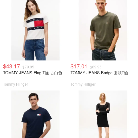
$43.17
$17.01
$79.95
$69.95
TOMMY JEANS Flag T恤 古白色
TOMMY JEANS Badge 圆领T恤
Tommy Hilfiger
Tommy Hilfiger