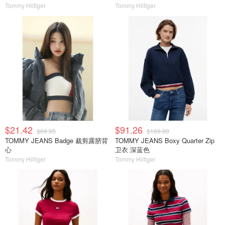
Tommy Hilfiger
Tommy Hilfiger
$21.42
$91.26
$69.95
$169.00
TOMMY JEANS Badge 裁剪露脐背
TOMMY JEANS Boxy Quarter Zip
心
卫衣 深蓝色
Tommy Hilfiger
Tommy Hilfiger