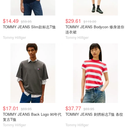
$14.49
$29.61
$59.95
$119.00
TOMMY JEANS Slim款标志T恤
TOMMY JEANS Bodycon 修身迷你
连衣裙
Tommy Hilfiger
Tommy Hilfiger
$17.01
$37.77
$69.95
$69.95
TOMMY JEANS Back Logo 90年代
TOMMY JEANS 刺绣标志T恤 条纹
复古T恤
Tommy Hilfiger
Tommy Hilfiger