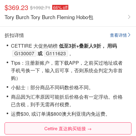
$369.23
$1092.71
66% off
Tory Burch Tory Burch Fleming Hobo包
折扣详情
查看详情
CETTIRE 大促热销榜
低至3折+叠新人9折， 用码
G130007
或
G111623
。
Tips：注‮新册‬账户，需下载APP，之前买过地址或者
手机号换一下，输入后可享，否则系统会‮定判‬为非首
购）
小贴士：部分商品不同码数价格不同。
商品因为汇率原因可能折后价格会有一定浮动。价格
已含税，到手无需再付税费。
运费$30, 或订单满$800澳大利亚境内免运费。
Cettire 直达购买链接 →