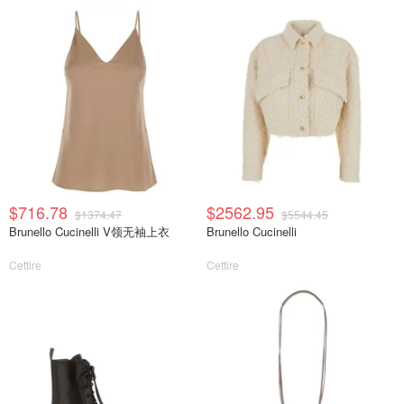
$716.78
$2562.95
$1374.47
$5544.45
Brunello Cucinelli V领无袖上衣
Brunello Cucinelli
Cettire
Cettire