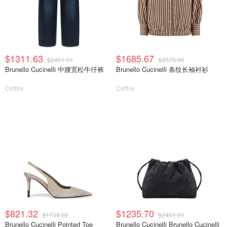
$1311.63
$1685.67
$2451.01
$3575.90
Brunello Cucinelli 中腰宽松牛仔裤
Brunello Cucinelli 条纹长袖衬衫
Cettire
Cettire
$821.32
$1235.70
$1738.02
$2451.01
Brunello Cucinelli Pointed Toe
Brunello Cucinelli Brunello Cucinelli