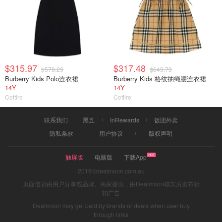
$315.97
$317.48
$578.29
$643.73
Burberry Kids Polo连衣裙
Burberry Kids 格纹抽绳腰连衣裙
14Y
14Y
Cettire
Cettire
联系我们
黑五
InRewards
饭团外卖
隐私条款
用户协议
版权声明
触屏版
电脑版
下载App
2019©dealmoon.com.au
页面信息由用户分享或品牌、商家提供，由Dealmoon核实后发布折
扣广告
Dealmoon may get paid by brands or deals when user buy
through links