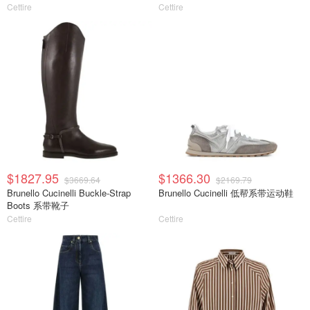
Cettire
Cettire
$1827.95
$1366.30
$3669.64
$2169.79
Brunello Cucinelli Buckle-Strap
Brunello Cucinelli 低帮系带运动鞋
Boots 系带靴子
Cettire
Cettire