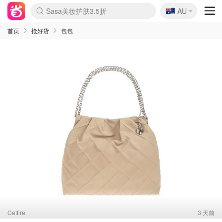
🇦🇺
Sasa美妆护肤3.5折
AU
lululemon折扣上新
SSENSE年中2.5折
FreshBeauty好价汇总
Cettire降价+叠9折
WWS Coles超市实拍
viagogo二手票捡漏
Myer超级周末
The Outnet奢牌1折起
David Jones 3折起
Flannels大牌1折
Perfumes Club护肤1折
AMIRO面罩$251
Amazon折扣汇总
eToro入金$200送$50
Amazon数码好物
ICONIC本周7.5折
ThedoubleF高奢地板价
Moose Knuckles 6折
丝芙兰5折起
EUFY摄像头$98
Selenichast首饰2折
Trip机票酒店促销
YSL送5件彩妆礼
Amazon家居好物
Amazon美妆护肤
雅漾大喷$8
过敏原检测盒$33
伊索独家赠50ml沐浴露
科颜氏高保湿面霜$29
SEALIFE海洋馆门票6折
丝塔芙大白罐$16
订阅Newsletter送香薰
Cult Beauty 6.8折
Harrods圣诞日历$525
LN-CC奢牌私促3折
d'Alba空姐喷雾$16
EVE LOM套装£56
Bernardelli独家4折
Adore Beauty 6折起
CT圣诞日历
Mytheresa奢品2.7折
Luxury Escapes 9折
Currentbody美容仪$881
MOON Garden Live
Roborock扫地机$649
Tingo Life水杯$24
Valentino官网5折
CR洗护套装$23
修丽可4件套$159
Myer彩妆2件7折
GANNI官网4.5折
Stylevana韩妆4折
Tessabit高奢8.5折
OGX洗发水$11
Amazon阿德莱德次日达
卡诗8.5折+赠礼
Philips Hue灯具8折
首页
抢好货
包包
Cettire
3 天前