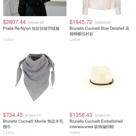
$2807.44
$1645.72
$4044.60
$3294.68
Prada Re-Nylon 短款拉链羽绒服
Brunello Cucinelli Bow Detailed 高
领蝴蝶结衬衫
Cettire
Cettire
$734.45
$1356.43
$1501.71
$2451.01
Brunello Cucinelli Monile 饰边羊毛
Brunello Cucinelli Embellished
围巾
Interwovened 装饰编织帽
Cettire
Cettire