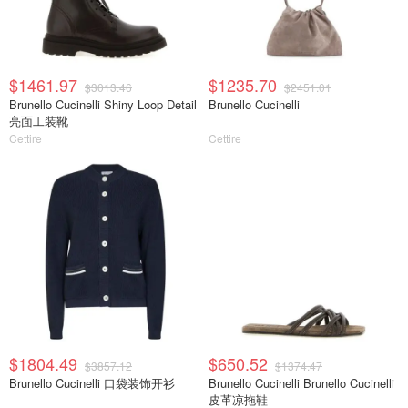
$1461.97
$1235.70
$3013.46
$2451.01
Brunello Cucinelli Shiny Loop Detail
Brunello Cucinelli
亮面工装靴
Cettire
Cettire
$1804.49
$650.52
$3857.12
$1374.47
Brunello Cucinelli 口袋装饰开衫
Brunello Cucinelli Brunello Cucinelli
皮革凉拖鞋