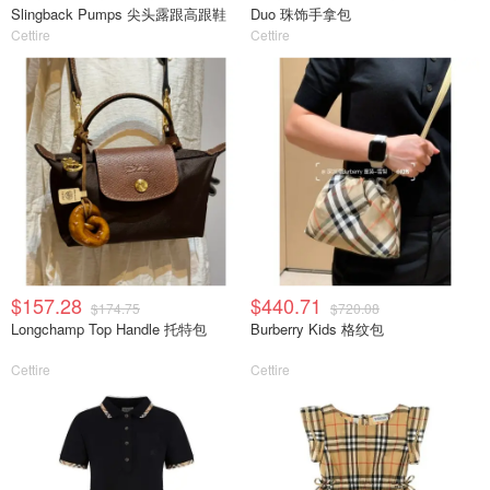
Slingback Pumps 尖头露跟高跟鞋
Duo 珠饰手拿包
Cettire
Cettire
$157.28
$440.71
$174.75
$720.08
Longchamp Top Handle 托特包
Burberry Kids 格纹包
Cettire
Cettire