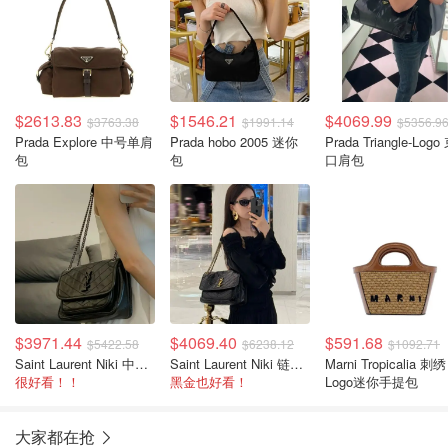
$2613.83
$1546.21
$4069.99
$3763.38
$1991.14
$5356.9
Prada Explore 中号单肩
Prada hobo 2005 迷你
Prada Triangle-Logo
包
包
口肩包
$3971.44
$4069.40
$591.68
$5422.58
$6238.12
$1092.71
Saint Laurent Niki 中号链条肩包
Saint Laurent Niki 链条中号肩包
Marni Tropicalia 刺绣
很好看！！
黑金也好看！
Logo迷你手提包
大家都在抢