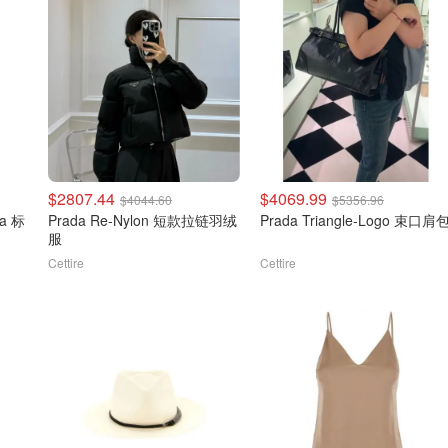
$2807.44
$4069.99
$4044.60
$5356.96
ra 标
Prada Re-Nylon 短款拉链羽绒
Prada Triangle-Logo 束口肩
服
Cettire
Cettire