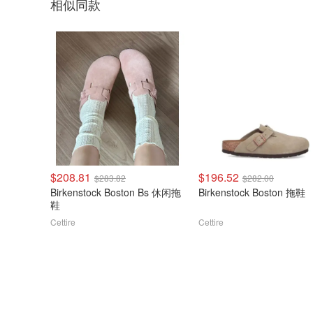
相似同款
$208.81
$196.52
$283.82
$282.00
Birkenstock Boston Bs 休闲拖
Birkenstock Boston 拖鞋
鞋
Cettire
Cettire