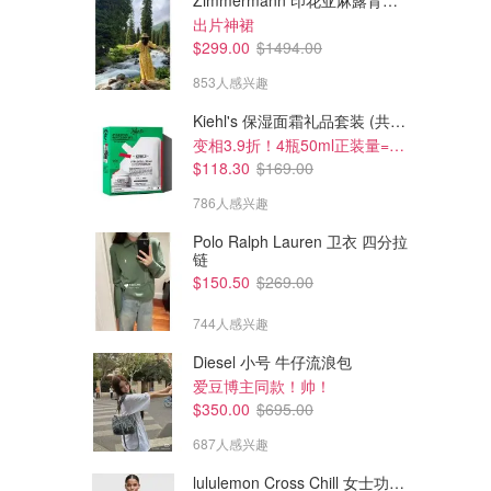
Zimmermann 印花亚麻露背中长连衣裙
出片神裙
$299.00
$1494.00
853人感兴趣
Kiehl's 保湿面霜礼品套装 (共200ml)
变相3.9折！4瓶50ml正装量=$29/瓶
$118.30
$169.00
786人感兴趣
Polo Ralph Lauren 卫衣 四分拉
链
$992.67
$704.30
$1683.48
$1083.62
$150.50
$269.00
Gucci Double G 拖鞋 黑色
Gucci Logo 休闲拖鞋
744人感兴趣
Cettire
Cettire
Diesel 小号 牛仔流浪包
爱豆博主同款！帅！
$350.00
$695.00
687人感兴趣
lululemon Cross Chill 女士功能夹克