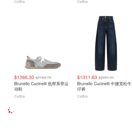
Cettire
Cettire
$1366.30
$1311.63
$2169.79
$2451.01
Brunello Cucinelli 低帮系带运
Brunello Cucinelli 中腰宽松牛
动鞋
仔裤
Cettire
Cettire