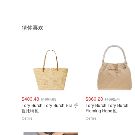
猜你喜欢
$483.48
$369.23
$1001.83
$1092.71
Tory Burch Tory Burch Ella 手
Tory Burch Tory Burch
提托特包
Fleming Hobo包
Cettire
Cettire