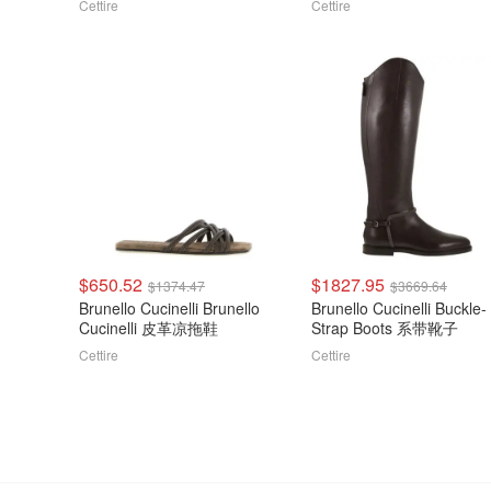
Cettire
Cettire
$650.52
$1827.95
$1374.47
$3669.64
Brunello Cucinelli Brunello
Brunello Cucinelli Buckle-
Cucinelli 皮革凉拖鞋
Strap Boots 系带靴子
Cettire
Cettire