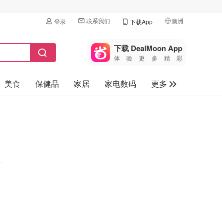
联系我们
澳洲
登录
下载App
🇺🇸
美国
下载 DealMoon App
体验更多精彩
🇨🇳
中国
美食
保健品
家居
家电数码
更多
🇨🇦
加拿大
🇬🇧
汽车
英国
旅游
🇩🇪
德国
母婴儿童
🇫🇷
法国
🇮🇹
意大利
🇦🇺
澳洲
🇳🇿
新西兰