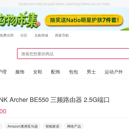
Dealmoon may be paid when users buy items via our links.
免费试用
社区
兑换商城
商家导航
护理
服饰
女鞋
配饰
包包
男士
运动户外
INK Archer BE550 三频路由器 2.5G端口
00
Amazon澳洲亚马逊
智能家居
网络产品