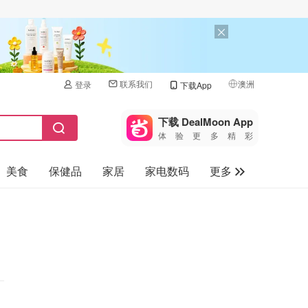
联系我们
澳洲
登录
下载App
🇺🇸
美国
下载 DealMoon App
体验更多精彩
🇨🇳
中国
美食
保健品
家居
家电数码
更多
🇨🇦
加拿大
🇬🇧
汽车
英国
旅游
🇩🇪
德国
母婴儿童
🇫🇷
法国
🇮🇹
意大利