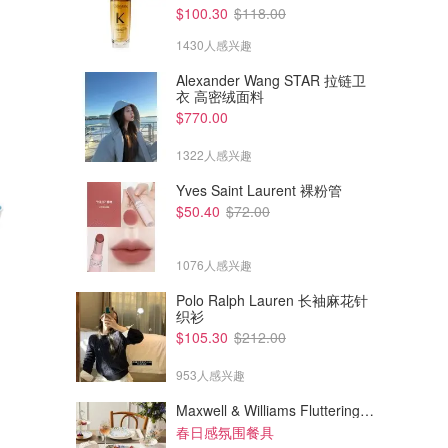
$100.30
$118.00
1430人感兴趣
Alexander Wang STAR 拉链卫
衣 高密绒面料
$770.00
1322人感兴趣
Yves Saint Laurent 裸粉管
$50.40
$72.00
1076人感兴趣
Polo Ralph Lauren 长袖麻花针
织衫
$29.51
$32.98
$34.51
$44.00
$105.30
$212.00
Tapo S110E 智能继电器开关 1
TP-LINK Tapo TC70 智能摄像
路10A
头 1080p
953人感兴趣
Amazon澳洲亚马逊
Amazon澳洲亚马逊
Maxwell & Williams Fluttering Meadow 12件餐具套装
春日感氛围餐具