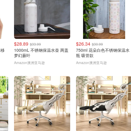
$28.89
$26.34
$33.99
$30.99
携移
1000mL 不锈钢保温水壶 两盖
750ml 花朵白色不锈钢保温水
梦幻蕨叶
瓶 吸管款
Amazon澳洲亚马逊
Amazon澳洲亚马逊