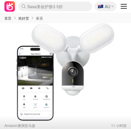
🇦🇺
Sasa美妆护肤3.5折
AU
lululemon折扣上新
SSENSE年中2.5折
FreshBeauty好价汇总
Cettire降价+叠9折
WWS Coles超市实拍
viagogo二手票捡漏
Myer超级周末
The Outnet奢牌1折起
David Jones 3折起
Flannels大牌1折
Perfumes Club护肤1折
AMIRO面罩$251
Amazon折扣汇总
eToro入金$200送$50
Amazon数码好物
ICONIC本周7.5折
ThedoubleF高奢地板价
Moose Knuckles 6折
丝芙兰5折起
EUFY摄像头$98
Selenichast首饰2折
Trip机票酒店促销
YSL送5件彩妆礼
Amazon家居好物
Amazon美妆护肤
雅漾大喷$8
过敏原检测盒$33
伊索独家赠50ml沐浴露
科颜氏高保湿面霜$29
SEALIFE海洋馆门票6折
丝塔芙大白罐$16
订阅Newsletter送香薰
Cult Beauty 6.8折
Harrods圣诞日历$525
LN-CC奢牌私促3折
d'Alba空姐喷雾$16
EVE LOM套装£56
Bernardelli独家4折
Adore Beauty 6折起
CT圣诞日历
Mytheresa奢品2.7折
Luxury Escapes 9折
Currentbody美容仪$881
MOON Garden Live
Roborock扫地机$649
Tingo Life水杯$24
Valentino官网5折
CR洗护套装$23
修丽可4件套$159
Myer彩妆2件7折
GANNI官网4.5折
Stylevana韩妆4折
Tessabit高奢8.5折
OGX洗发水$11
Amazon阿德莱德次日达
卡诗8.5折+赠礼
Philips Hue灯具8折
首页
抢好货
家居
Amazon澳洲亚马逊
11 小时前