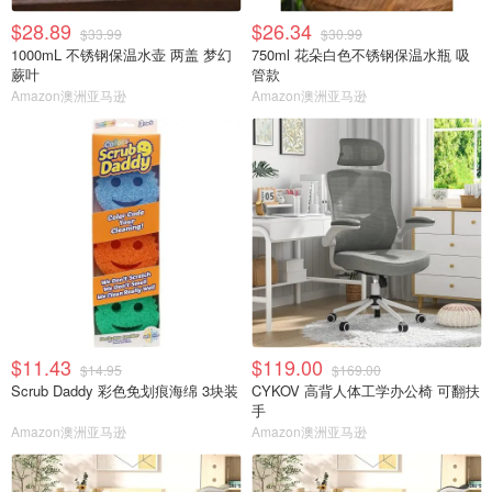
$28.89
$26.34
$33.99
$30.99
1000mL 不锈钢保温水壶 两盖 梦幻
750ml 花朵白色不锈钢保温水瓶 吸
蕨叶
管款
Amazon澳洲亚马逊
Amazon澳洲亚马逊
$11.43
$119.00
$14.95
$169.00
Scrub Daddy 彩色免划痕海绵 3块装
CYKOV 高背人体工学办公椅 可翻扶
手
Amazon澳洲亚马逊
Amazon澳洲亚马逊