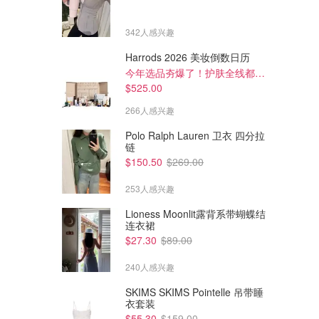
342人感兴趣
Harrods 2026 美妆倒数日历
今年选品夯爆了！护肤全线都很绝
$525.00
266人感兴趣
Polo Ralph Lauren 卫衣 四分拉
链
$150.50
$269.00
253人感兴趣
Lioness Moonlit露背系带蝴蝶结
连衣裙
$12.00
$79.00
$20.00
$205.00
$27.30
$89.00
UGG Australia LW 羔羊毛掸子
UGG Australia Theia 拖鞋厚底
20cm
款
240人感兴趣
UGG Express
UGG Express
SKIMS SKIMS Pointelle 吊带睡
衣套装
$55.30
$159.00