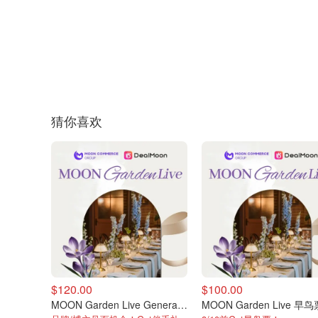
猜你喜欢
$120.00
$100.00
MOON Garden Live General门票
MOON Garden Live 早鸟