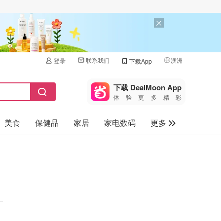
联系我们
澳洲
登录
下载App
🇺🇸
美国
下载 DealMoon App
体验更多精彩
🇨🇳
中国
美食
保健品
家居
家电数码
更多
🇨🇦
加拿大
🇬🇧
汽车
英国
旅游
🇩🇪
德国
母婴儿童
🇫🇷
法国
🇮🇹
意大利