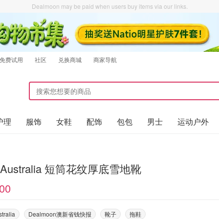
Dealmoon may be paid when users buy items via our links.
免费试用
社区
兑换商城
商家导航
护理
服饰
女鞋
配饰
包包
男士
运动户外
 Australia 短筒花纹厚底雪地靴
00
tralia
Dealmoon澳新省钱快报
靴子
拖鞋