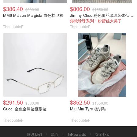
$386.40
$806.00
$800.00
$1550.00
MM6 Maison Margiela 白色棉卫衣
Jimmy Choo 粉色蕾丝珍珠装饰低胸内衣
爆款珍珠系列！粉蕾丝太美了
ThedoubleF
ThedoubleF
$291.50
$852.50
$530.00
$1550.00
Gucci 金色金属镜框眼镜
Miu Miu Tyre 德训鞋
ThedoubleF
ThedoubleF
联系我们
黑五
InRewards
饭团外卖