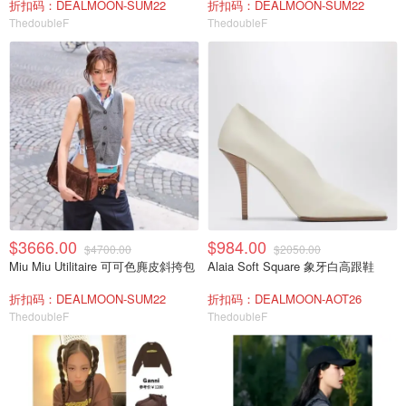
折扣码：DEALMOON-SUM22
折扣码：DEALMOON-SUM22
ThedoubleF
ThedoubleF
$3666.00
$984.00
$4700.00
$2050.00
Miu Miu Utilitaire 可可色麂皮斜挎包
Alaia Soft Square 象牙白高跟鞋
折扣码：DEALMOON-SUM22
折扣码：DEALMOON-AOT26
ThedoubleF
ThedoubleF