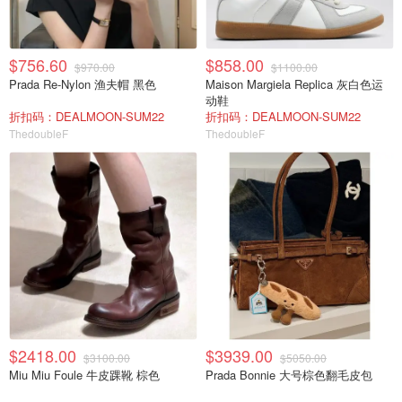
$756.60
$858.00
$970.00
$1100.00
Prada Re-Nylon 渔夫帽 黑色
Maison Margiela Replica 灰白色运
动鞋
折扣码：DEALMOON-SUM22
折扣码：DEALMOON-SUM22
ThedoubleF
ThedoubleF
$2418.00
$3939.00
$3100.00
$5050.00
Miu Miu Foule 牛皮踝靴 棕色
Prada Bonnie 大号棕色翻毛皮包