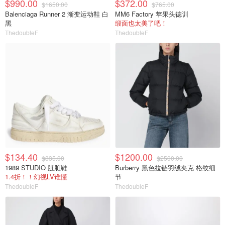
$990.00
$372.00
$1650.00
$765.00
Balenciaga Runner 2 渐变运动鞋 白
MM6 Factory 苹果头德训
黑
缎面也太美了吧！
ThedoubleF
ThedoubleF
$134.40
$1200.00
$835.00
$2500.00
1989 STUDIO 脏脏鞋
Burberry 黑色拉链羽绒夹克 格纹细
1.4折！！幻视LV谁懂
节
ThedoubleF
ThedoubleF