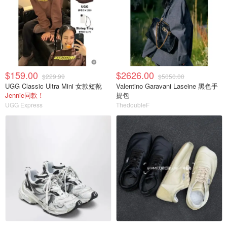
$159.00
$2626.00
$229.99
$5050.00
UGG Classic Ultra Mini 女款短靴
Valentino Garavani Laseine 黑色手
Jennie同款！
提包
UGG Express
ThedoubleF