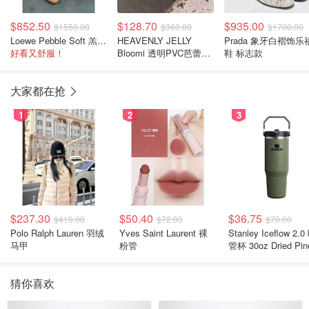
$852.50
$128.70
$935.00
$1550.00
$360.00
$1700.00
Loewe Pebble Soft 羔羊皮芭蕾平底鞋
HEAVENLY JELLY
Prada 象牙白褶饰乐福
好看又舒服！
Bloomi 透明PVC芭蕾鞋
鞋 标志款
珠饰花
大家都在抢
1
2
3
$237.30
$50.40
$36.75
$419.00
$72.00
$70.00
Polo Ralph Lauren 羽绒
Yves Saint Laurent 裸
Stanley Iceflow 2.0 吸
马甲
粉管
管杯 30oz Dried Pin
猜你喜欢