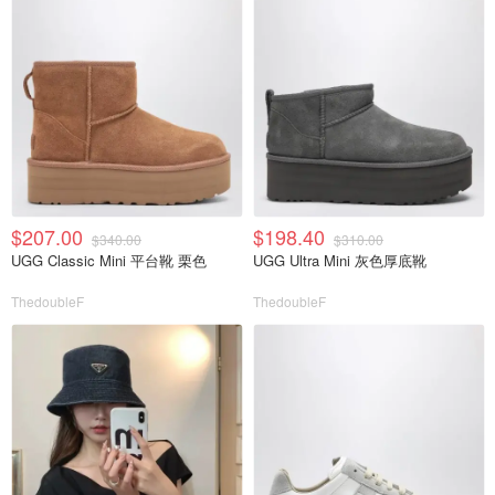
$207.00
$198.40
$340.00
$310.00
UGG Classic Mini 平台靴 栗色
UGG Ultra Mini 灰色厚底靴
ThedoubleF
ThedoubleF