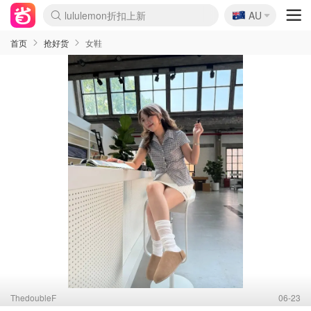
lululemon折扣上新
🇦🇺
Sasa美妆护肤3.5折
AU
SSENSE年中2.5折
FreshBeauty好价汇总
Cettire降价+叠9折
WWS Coles超市实拍
viagogo二手票捡漏
Myer超级周末
The Outnet奢牌1折起
David Jones 3折起
Flannels大牌1折
Perfumes Club护肤1折
AMIRO面罩$251
Amazon折扣汇总
eToro入金$200送$50
Amazon数码好物
ICONIC本周7.5折
ThedoubleF高奢地板价
Moose Knuckles 6折
丝芙兰5折起
EUFY摄像头$98
Selenichast首饰2折
Trip机票酒店促销
YSL送5件彩妆礼
Amazon家居好物
Amazon美妆护肤
雅漾大喷$8
过敏原检测盒$33
伊索独家赠50ml沐浴露
科颜氏高保湿面霜$29
SEALIFE海洋馆门票6折
丝塔芙大白罐$16
订阅Newsletter送香薰
Cult Beauty 6.8折
Harrods圣诞日历$525
LN-CC奢牌私促3折
d'Alba空姐喷雾$16
EVE LOM套装£56
Bernardelli独家4折
Adore Beauty 6折起
CT圣诞日历
Mytheresa奢品2.7折
Luxury Escapes 9折
Currentbody美容仪$881
MOON Garden Live
Roborock扫地机$649
Tingo Life水杯$24
Valentino官网5折
CR洗护套装$23
修丽可4件套$159
Myer彩妆2件7折
GANNI官网4.5折
Stylevana韩妆4折
Tessabit高奢8.5折
OGX洗发水$11
Amazon阿德莱德次日达
卡诗8.5折+赠礼
Philips Hue灯具8折
首页
抢好货
女鞋
ThedoubleF
06-23