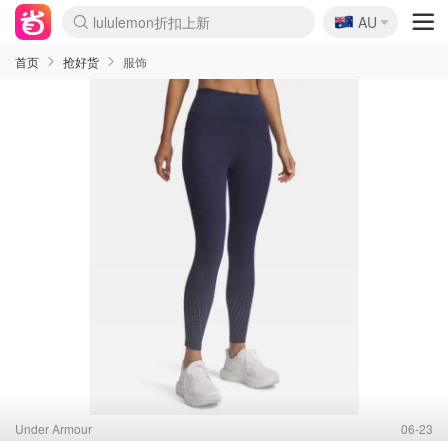
🇦🇺
lululemon折扣上新
AU
Sasa美妆护肤3.5折
SSENSE年中3折
FreshBeauty好价汇总
Cettire降价+叠9折
Farfetch折上8折
WWS Coles超市实拍
viagogo二手票捡漏
Myer清仓1折起
The Outnet奢牌1折起
David Jones 3折起
Flannels大牌1折
Perfumes Club护肤1折
AMIRO返校季6.2折
Oweek抽奖送Airpods
Amazon折扣汇总
eToro入金$200送$50
Amazon数码好物
ICONIC本周7.5折
ThedoubleF高奢地板价
Moose Knuckles 6折
丝芙兰5折起
EUFY官网3.7折起
Selenichast首饰2折
Trip机票酒店促销
YSL送5件彩妆礼
Amazon家居好物
BIGBANG巡演开票
David Jones时尚3折
Amazon美妆护肤
雅漾大喷$8
过敏原检测盒$33
伊索独家赠50ml沐浴露
科颜氏清仓3折
SEALIFE海洋馆门票6折
丝塔芙大白罐$16
订阅Newsletter送香薰
Cult Beauty 6.8折
Harrods圣诞日历2.3折
LN-CC奢牌私促3折
d'Alba空姐喷雾$16
EVE LOM套装逆天2折
Bernardelli独家4折
Adore Beauty 6折起
CT圣诞日历
Mytheresa奢品2.7折
Luxury Escapes 9折
Currentbody美容仪9折
MOON Garden Live
ALLSAINTS美衣3折
Roborock扫地机3.7折
Tingo Life水杯$24
Valentino官网5折
CR洗发护发6.3折
首页
抢好货
服饰
Under Armour
06-23