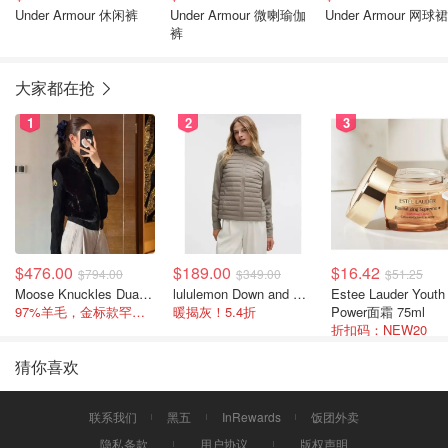
Under Armour 休闲裤
Under Armour 微喇瑜伽
Under Armour 网球裙
裤
大家都在抢
1
2
3
$476.00
$189.00
$16.42
$794.00
$349.00
$51.25
Moose Knuckles Dua Bunny 羊毛混纺针织夹克
lululemon Down and Around 羽绒夹克
Estee Lauder Youth
97%羊毛，金标款罕见打折
暖揭灰！5.4折
Power面霜 75ml
折扣码：NEW20
猜你喜欢
联系我们
黑五
InRewards
饭团外卖
隐私条款
用户协议
版权声明