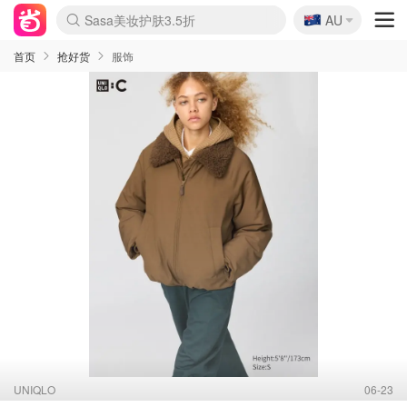
🇦🇺
Sasa美妆护肤3.5折
AU
lululemon折扣上新
SSENSE年中2.5折
FreshBeauty好价汇总
Cettire降价+叠9折
WWS Coles超市实拍
viagogo二手票捡漏
Myer超级周末
The Outnet奢牌1折起
David Jones 3折起
Flannels大牌1折
Perfumes Club护肤1折
AMIRO面罩$251
Amazon折扣汇总
eToro入金$200送$50
Amazon数码好物
ICONIC本周7.5折
ThedoubleF高奢地板价
Moose Knuckles 6折
丝芙兰5折起
EUFY摄像头$98
Selenichast首饰2折
Trip机票酒店促销
YSL送5件彩妆礼
Amazon家居好物
Amazon美妆护肤
雅漾大喷$8
过敏原检测盒$33
伊索独家赠50ml沐浴露
科颜氏高保湿面霜$29
SEALIFE海洋馆门票6折
丝塔芙大白罐$16
订阅Newsletter送香薰
Cult Beauty 6.8折
Harrods圣诞日历$525
LN-CC奢牌私促3折
d'Alba空姐喷雾$16
EVE LOM套装£56
Bernardelli独家4折
Adore Beauty 6折起
CT圣诞日历
Mytheresa奢品2.7折
Luxury Escapes 9折
Currentbody美容仪$881
MOON Garden Live
Roborock扫地机$649
Tingo Life水杯$24
Valentino官网5折
CR洗护套装$23
修丽可4件套$159
Myer彩妆2件7折
GANNI官网4.5折
Stylevana韩妆4折
Tessabit高奢8.5折
OGX洗发水$11
Amazon阿德莱德次日达
卡诗8.5折+赠礼
Philips Hue灯具8折
首页
抢好货
服饰
UNIQLO
06-23