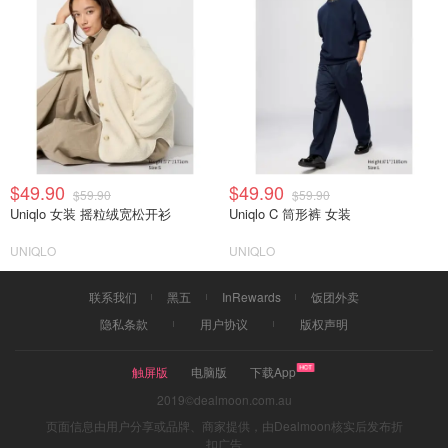
$49.90
$49.90
$59.90
$59.90
Uniqlo 女装 摇粒绒宽松开衫
Uniqlo C 筒形裤 女装
UNIQLO
UNIQLO
联系我们
黑五
InRewards
饭团外卖
隐私条款
用户协议
版权声明
触屏版
电脑版
下载App
2019©dealmoon.com.au
页面信息由用户分享或品牌、商家提供，由Dealmoon核实后发布折
扣广告