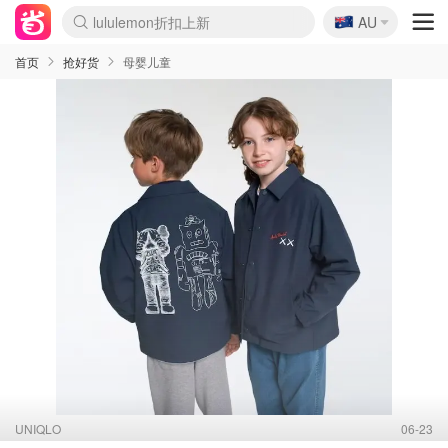
🇦🇺
Sasa美妆护肤3.5折
AU
SSENSE年中3折
FreshBeauty好价汇总
Cettire降价+叠9折
WWS Coles超市实拍
viagogo二手票捡漏
Myer超级周末1折
The Outnet奢牌1折起
David Jones 3折起
Flannels大牌1折
Perfumes Club护肤1折
AMIRO返校季6.2折
Amazon折扣汇总
eToro入金$200送$50
Amazon数码好物
ICONIC本周7.5折
ThedoubleF高奢地板价
Moose Knuckles 6折
丝芙兰5折起
EUFY官网3.7折起
Selenichast首饰2折
Trip机票酒店促销
YSL送5件彩妆礼
Amazon家居好物
Amazon美妆护肤
雅漾大喷$8
过敏原检测盒$33
伊索独家赠50ml沐浴露
科颜氏清仓3折
SEALIFE海洋馆门票6折
丝塔芙大白罐$16
订阅Newsletter送香薰
Cult Beauty 6.8折
Harrods圣诞日历2.3折
LN-CC奢牌私促3折
d'Alba空姐喷雾$16
EVE LOM套装逆天2折
Bernardelli独家4折
Adore Beauty 6折起
CT圣诞日历
Mytheresa奢品2.7折
Luxury Escapes 9折
Currentbody美容仪9折
MOON Garden Live
Roborock扫地机3.7折
Tingo Life水杯$24
Valentino官网5折
CR洗发护发6.3折
修丽可套装7.4折
Myer彩妆2件7折
GANNI官网4.5折
Stylevana韩妆4折
Tessabit高奢8.5折
OGX洗护4折
Amazon阿德莱德次日达
卡诗8.5折+赠礼
Philips Hue灯具8折
首页
抢好货
母婴儿童
UNIQLO
06-23