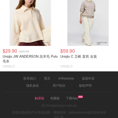
$29.90
$59.90
$59.90
Uniqlo JW ANDERSON 羔羊毛 Polo
Uniqlo C 卫裤 直筒 女装
毛衣
UNIQLO
UNIQLO
联系我们
黑五
InRewards
饭团外卖
隐私条款
用户协议
版权声明
触屏版
电脑版
下载App
2019©dealmoon.com.au
页面信息由用户分享或品牌、商家提供，由Dealmoon核实后发布折
扣广告