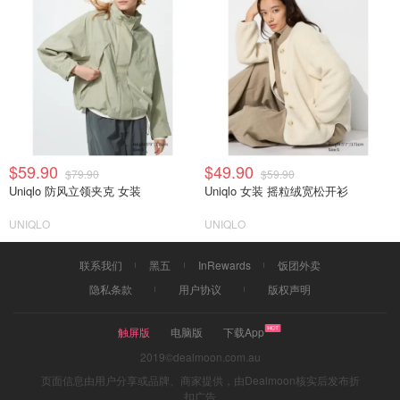
$59.90
$49.90
$79.90
$59.90
Uniqlo 防风立领夹克 女装
Uniqlo 女装 摇粒绒宽松开衫
UNIQLO
UNIQLO
联系我们
黑五
InRewards
饭团外卖
隐私条款
用户协议
版权声明
触屏版
电脑版
下载App
2019©dealmoon.com.au
页面信息由用户分享或品牌、商家提供，由Dealmoon核实后发布折
扣广告