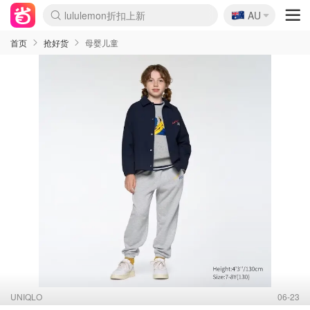
🇦🇺
Sasa美妆护肤3.5折
AU
lululemon折扣上新
SSENSE年中2.5折
FreshBeauty好价汇总
Cettire降价+叠9折
WWS Coles超市实拍
viagogo二手票捡漏
Myer折扣汇总
The Outnet奢牌1折起
David Jones 3折起
Flannels大牌1折
Perfumes Club护肤1折
AMIRO面罩$251
Amazon折扣汇总
eToro入金$200送$50
Amazon数码好物
ICONIC本周7.5折
ThedoubleF高奢地板价
Moose Knuckles 6折
EUFY摄像头$98
Selenichast首饰2折
Trip机票酒店促销
YSL送5件彩妆礼
Amazon家居好物
Amazon美妆护肤
雅漾大喷$8
过敏原检测盒$33
科颜氏高保湿面霜$29
SEALIFE海洋馆门票6折
丝塔芙大白罐$16
订阅Newsletter送香薰
Cult Beauty 6.8折
Harrods圣诞日历$525
LN-CC奢牌私促3折
d'Alba空姐喷雾$16
EVE LOM套装£56
Bernardelli独家4折
Adore Beauty 6折起
CT圣诞日历
Mytheresa奢品2.7折
Luxury Escapes 9折
Currentbody美容仪$881
MOON Garden Live
Roborock扫地机$649
Tingo Life水杯$24
Valentino官网5折
CR洗护套装$23
修丽可4件套$159
GANNI官网4.5折
Stylevana韩妆4折
Tessabit高奢8.5折
OGX洗发水$11
Amazon阿德莱德次日达
卡诗8.5折+赠礼
Philips Hue灯具8折
La Mer送8件礼值$529
首页
抢好货
母婴儿童
UNIQLO
06-23