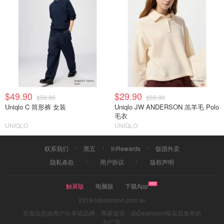
$49.90
$29.90
$59.90
$59.90
Uniqlo C 筒形裤 女装
Uniqlo JW ANDERSON 羔羊毛 Polo
毛衣
UNIQLO
UNIQLO
联系我们
黑五
InRewards
饭团外卖
隐私条款
用户协议
版权声明
触屏版
电脑版
下载App
2019©dealmoon.com.au
页面信息由用户分享或品牌、商家提供，由Dealmoon核实后发布折
扣广告