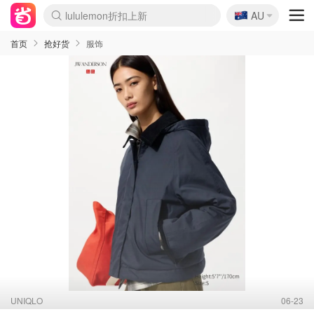
🇦🇺
Sasa美妆护肤3.5折
AU
lululemon折扣上新
SSENSE年中2.5折
FreshBeauty好价汇总
Cettire降价+叠9折
WWS Coles超市实拍
viagogo二手票捡漏
Myer超级周末
The Outnet奢牌1折起
David Jones 3折起
Flannels大牌1折
Perfumes Club护肤1折
AMIRO面罩$251
Amazon折扣汇总
eToro入金$200送$50
Amazon数码好物
ICONIC本周7.5折
ThedoubleF高奢地板价
Moose Knuckles 6折
丝芙兰5折起
EUFY摄像头$98
Selenichast首饰2折
Trip机票酒店促销
YSL送5件彩妆礼
Amazon家居好物
Amazon美妆护肤
雅漾大喷$8
过敏原检测盒$33
伊索独家赠50ml沐浴露
科颜氏高保湿面霜$29
SEALIFE海洋馆门票6折
丝塔芙大白罐$16
订阅Newsletter送香薰
Cult Beauty 6.8折
Harrods圣诞日历$525
LN-CC奢牌私促3折
d'Alba空姐喷雾$16
EVE LOM套装£56
Bernardelli独家4折
Adore Beauty 6折起
CT圣诞日历
Mytheresa奢品2.7折
Luxury Escapes 9折
Currentbody美容仪$881
MOON Garden Live
Roborock扫地机$649
Tingo Life水杯$24
Valentino官网5折
CR洗护套装$23
修丽可4件套$159
Myer彩妆2件7折
GANNI官网4.5折
Stylevana韩妆4折
Tessabit高奢8.5折
OGX洗发水$11
Amazon阿德莱德次日达
卡诗8.5折+赠礼
Philips Hue灯具8折
首页
抢好货
服饰
UNIQLO
06-23