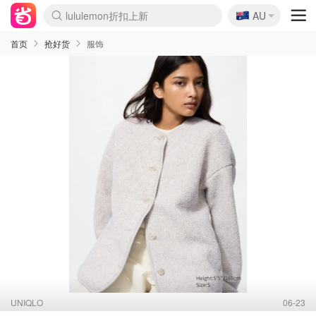
🇦🇺
Sasa美妆护肤3.5折
AU
lululemon折扣上新
SSENSE年中3折
FreshBeauty好价汇总
Cettire降价+叠9折
Farfetch折上8折
WWS Coles超市实拍
viagogo二手票捡漏
Myer清仓1折起
The Outnet奢牌1折起
David Jones 3折起
Flannels大牌1折
Perfumes Club护肤1折
AMIRO返校季6.2折
Oweek抽奖送Airpods
Amazon折扣汇总
eToro入金$200送$50
Amazon数码好物
ICONIC本周7.5折
ThedoubleF高奢地板价
Moose Knuckles 6折
丝芙兰5折起
EUFY官网3.7折起
Selenichast首饰2折
Trip机票酒店促销
YSL送5件彩妆礼
Amazon家居好物
BIGBANG巡演开票
David Jones时尚3折
Amazon美妆护肤
雅漾大喷$8
过敏原检测盒$33
伊索独家赠50ml沐浴露
科颜氏清仓3折
SEALIFE海洋馆门票6折
丝塔芙大白罐$16
订阅Newsletter送香薰
Cult Beauty 6.8折
Harrods圣诞日历2.3折
LN-CC奢牌私促3折
d'Alba空姐喷雾$16
EVE LOM套装逆天2折
Bernardelli独家4折
Adore Beauty 6折起
CT圣诞日历
Mytheresa奢品2.7折
Luxury Escapes 9折
Currentbody美容仪9折
MOON Garden Live
ALLSAINTS美衣3折
Roborock扫地机3.7折
Tingo Life水杯$24
Valentino官网5折
CR洗发护发6.3折
首页
抢好货
服饰
UNIQLO
06-23