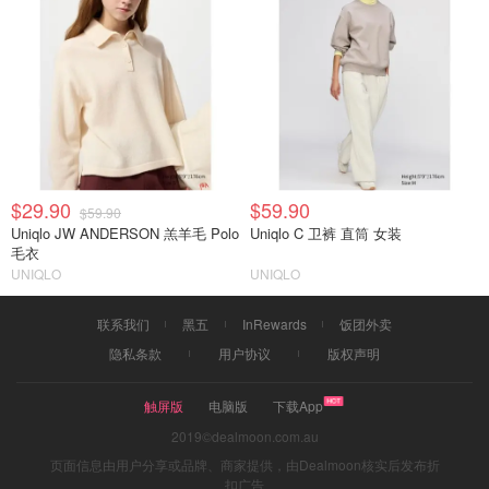
$29.90
$59.90
$59.90
Uniqlo JW ANDERSON 羔羊毛 Polo
Uniqlo C 卫裤 直筒 女装
毛衣
UNIQLO
UNIQLO
联系我们
黑五
InRewards
饭团外卖
隐私条款
用户协议
版权声明
触屏版
电脑版
下载App
2019©dealmoon.com.au
页面信息由用户分享或品牌、商家提供，由Dealmoon核实后发布折
扣广告