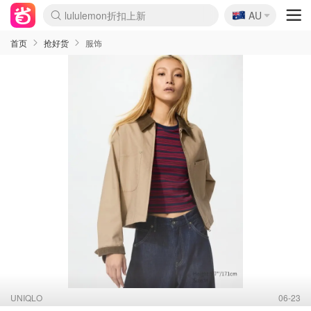
🇦🇺
Sasa美妆护肤3.5折
AU
lululemon折扣上新
SSENSE年中2.5折
FreshBeauty好价汇总
Cettire降价+叠9折
WWS Coles超市实拍
viagogo二手票捡漏
Myer折扣汇总
The Outnet奢牌1折起
David Jones 3折起
Flannels大牌1折
Perfumes Club护肤1折
AMIRO面罩$251
Amazon折扣汇总
eToro入金$200送$50
Amazon数码好物
ICONIC本周7.5折
ThedoubleF高奢地板价
Moose Knuckles 6折
EUFY摄像头$98
Selenichast首饰2折
Trip机票酒店促销
YSL送5件彩妆礼
Amazon家居好物
Amazon美妆护肤
雅漾大喷$8
过敏原检测盒$33
科颜氏高保湿面霜$29
SEALIFE海洋馆门票6折
丝塔芙大白罐$16
订阅Newsletter送香薰
Cult Beauty 6.8折
Harrods圣诞日历$525
LN-CC奢牌私促3折
d'Alba空姐喷雾$16
EVE LOM套装£56
Bernardelli独家4折
Adore Beauty 6折起
CT圣诞日历
Mytheresa奢品2.7折
Luxury Escapes 9折
Currentbody美容仪$881
MOON Garden Live
Roborock扫地机$649
Valentino官网5折
CR洗护套装$23
修丽可4件套$159
GANNI官网4.5折
Stylevana韩妆4折
Tessabit高奢8.5折
OGX洗发水$11
Amazon阿德莱德次日达
卡诗8.5折+赠礼
Philips Hue灯具8折
La Mer送8件礼值$529
首页
抢好货
服饰
UNIQLO
06-23