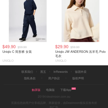
$49.90
$29.90
$59.90
$59.90
Uniqlo C 筒形裤 女装
Uniqlo JW ANDERSON 羔羊毛 Polo
毛衣
UNIQLO
UNIQLO
联系我们
黑五
InRewards
饭团外卖
隐私条款
用户协议
版权声明
触屏版
电脑版
下载App
2019©dealmoon.com.au
页面信息由用户分享或品牌、商家提供，由Dealmoon核实后发布折
扣广告