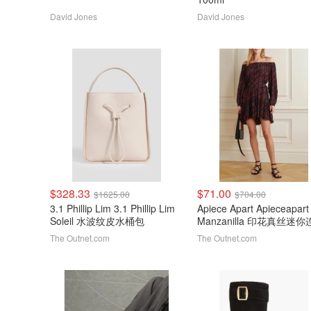
David Jones
David Jones
$328.33
$71.00
$1625.00
$704.00
3.1 Phillip Lim 3.1 Phillip Lim
Apiece Apart Apieceapart
Soleil 水波纹皮水桶包
Manzanilla 印花真丝迷
裙
The Outnet.com
The Outnet.com