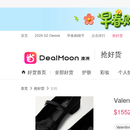
首页
2026 S2 Oweek
早春购物节
点击排行
抢好货
抢好货
好货首页
全部好货
护肤
彩妆
个人
首页
抢好货
女鞋
Vale
$155
Valentin