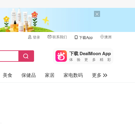
联系我们
澳洲
登录
下载App
🇺🇸
美国
下载 DealMoon App
体验更多精彩
🇨🇳
中国
美食
保健品
家居
家电数码
更多
🇨🇦
加拿大
🇬🇧
汽车
英国
旅游
🇩🇪
德国
母婴儿童
🇫🇷
法国
🇮🇹
意大利