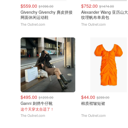
$559.00
$752.00
$1096.00
$1474.00
Givenchy Givenchy 麂皮拼接
Alexander Wang 亚历山
网面休闲运动鞋
纹理帆布单肩包
The Outnet.com
The Outnet.com
$495.00
$44.00
$1205.00
$289.00
Ganni 刺绣牛仔靴
棉质褶皱短裙
这个天穿太合适了！
The Outnet.com
The Outnet.com