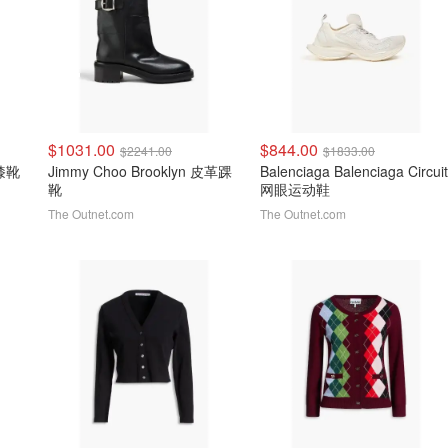
$1031.00
$844.00
$2241.00
$1833.00
及膝靴
Jimmy Choo Brooklyn 皮革踝
Balenciaga Balenciaga Circuit
靴
网眼运动鞋
The Outnet.com
The Outnet.com