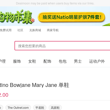
Dealmoon may be paid when users buy items via our links.
免费试用
社区
兑换商城
商家导航
护理
服饰
女鞋
配饰
包包
男士
运动户外
ntino Bowjane Mary Jane 单鞋
2.00
o
The Outnet.com
平底鞋
高跟鞋