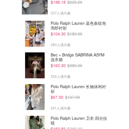
$198.18
$220.20
337人感兴趣
Polo Ralph Lauren 蓝色条纹泡
泡纱衬衫
$104.30
$189.00
280人感兴趣
Bec + Bridge SABRINA ASYM
连衣裙
$160.30
$380.00
252人感兴趣
Polo Ralph Lauren 长袖休闲衬
衫
$840.00
$840.00
$1680.00
$1680.00
$67.50
$137.00
Valentino Kidskin 女士凉拖 黑
Valentino 羊皮女高跟鞋 80mm
色 55mm
象牙白黑色
241人感兴趣
Valentino
Valentino
Polo Ralph Lauren 卫衣 四分拉
链
$150.50
$269.00