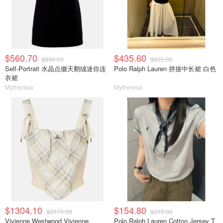
$560.70
$435.60
$890.00
$605.00
Self-Portrait 水晶点缀天鹅绒迷你连
Polo Ralph Lauren 拼接中长裙 白色
衣裙
Mytheresa
Mytheresa
$1304.10
$154.80
$2070.00
$215.00
Vivienne Westwood Vivienne
Polo Ralph Lauren Cotton Jersey T