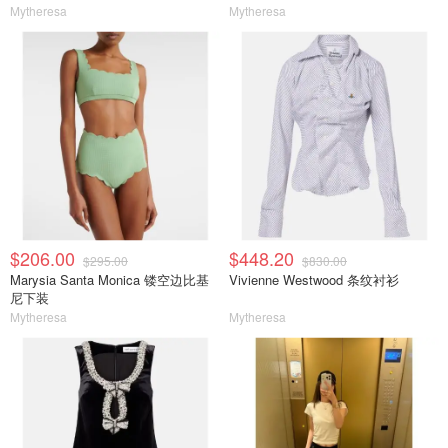
Mytheresa
Mytheresa
$206.00
$448.20
$295.00
$830.00
Marysia Santa Monica 镂空边比基
Vivienne Westwood 条纹衬衫
尼下装
Mytheresa
Mytheresa