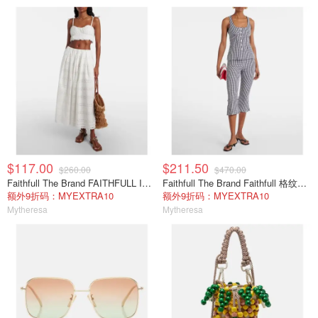
$117.00
$211.50
$260.00
$470.00
Faithfull The Brand FAITHFULL Isla 短款上衣 白色
Faithfull The Brand Faithfull 格纹棉府绸上衣
额外9折码：MYEXTRA10
额外9折码：MYEXTRA10
Mytheresa
Mytheresa