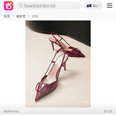
🇦🇺
Sasa美妆护肤3.5折
AU
lululemon折扣上新
SSENSE年中2.5折
FreshBeauty好价汇总
Cettire降价+叠9折
WWS Coles超市实拍
viagogo二手票捡漏
Myer折扣汇总
The Outnet奢牌1折起
David Jones 3折起
Flannels大牌1折
Perfumes Club护肤1折
AMIRO面罩$251
Amazon折扣汇总
Amazon数码好物
ThedoubleF高奢地板价
Moose Knuckles 6折
EUFY摄像头$98
Selenichast首饰2折
悉尼-墨尔本机票$29
Amazon家居好物
Amazon美妆护肤
雅漾大喷$8
过敏原检测盒$33
科颜氏高保湿面霜$29
SEALIFE海洋馆门票6折
丝塔芙大白罐$16
订阅Newsletter送香薰
Harrods圣诞日历$525
LN-CC奢牌私促
d'Alba空姐喷雾$16
EVE LOM套装£56
Bernardelli独家4折
Adore Beauty 6折起
Mytheresa奢品2.7折
Currentbody美容仪$881
MOON Garden Live
CR洗护套装$23
GANNI官网4.5折
Stylevana韩妆4折
Tessabit高奢8.5折
OGX洗发水$11
Amazon阿德莱德次日达
卡诗8.5折+赠礼
Philips Hue灯具8折
La Mer送8件礼值$529
始祖鸟 石头岛 8折
雅诗兰黛7.5折+赠礼
祖玛珑赠5件礼
惊❗️修丽可赠42ml精华
Loewe/BBR高奢8折
黑五价❗阿玛尼全场8折
Crocs洞洞鞋$36
A王情侣卫衣推荐
三星4K智能电视$664
倩碧7.5折+赠$110礼
Bobbi Brown 8折+赠礼
M.A.C 7.5折+赠彩妆套装
首页
抢好货
女鞋
Mytheresa
06-23