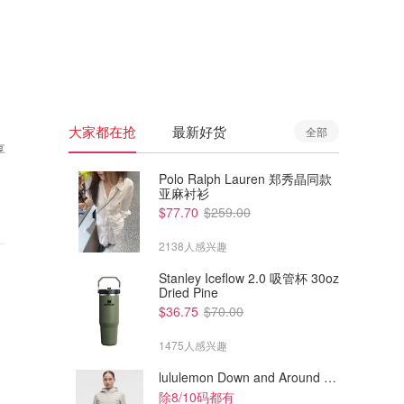
🇦🇺
澳洲
🇳🇿
新西兰
大家都在抢
最新好货
全部
享
Polo Ralph Lauren 郑秀晶同款
亚麻衬衫
$77.70
$259.00
2138人感兴趣
Stanley Iceflow 2.0 吸管杯 30oz
Dried Pine
$36.75
$70.00
1475人感兴趣
lululemon Down and Around 羽绒夹克
除8/10码都有