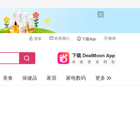
联系我们
澳洲
登录
下载App
🇺🇸
美国
下载 DealMoon App
体验更多精彩
🇨🇳
中国
美食
保健品
家居
家电数码
更多
🇨🇦
加拿大
🇬🇧
汽车
英国
旅游
🇩🇪
德国
母婴儿童
🇫🇷
法国
🇮🇹
意大利