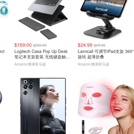
$159.00
$24.99
$289.95
$29.99
ect
Logitech Casa Pop Up Desk
Lamicall 可调节iPad支架 360°
笔记本支架套装 无线键盘触控
旋转 超薄折叠
板
Amazon澳洲亚马逊
Amazon澳洲亚马逊