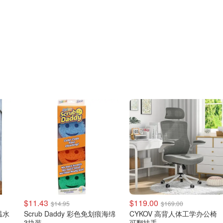
$11.43
$119.00
$14.95
$169.00
温水
Scrub Daddy 彩色免划痕海绵
CYKOV 高背人体工学办公椅
3块装
可翻扶手