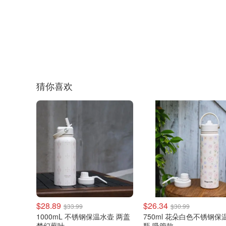
猜你喜欢
$28.89
$26.34
$33.99
$30.99
1000mL 不锈钢保温水壶 两盖
750ml 花朵白色不锈钢保
梦幻蕨叶
瓶 吸管款