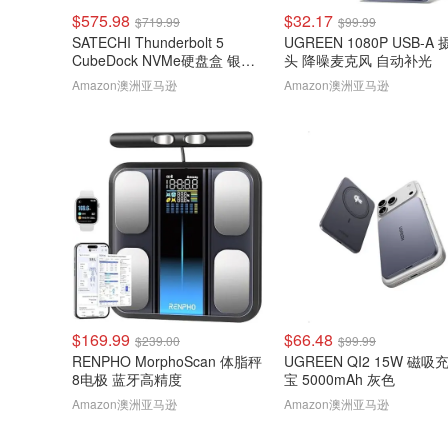
$575.98
$32.17
$719.99
$99.99
SATECHI Thunderbolt 5
UGREEN 1080P USB-A
CubeDock NVMe硬盘盒 银色
头 降噪麦克风 自动补光
80Gbps 140W扩展坞
Amazon澳洲亚马逊
Amazon澳洲亚马逊
$169.99
$66.48
$239.00
$99.99
RENPHO MorphoScan 体脂秤
UGREEN QI2 15W 磁吸
8电极 蓝牙高精度
宝 5000mAh 灰色
Amazon澳洲亚马逊
Amazon澳洲亚马逊