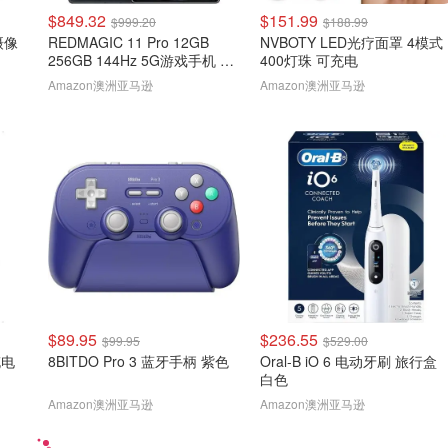
$849.32
$151.99
$999.20
$188.99
 摄像
REDMAGIC 11 Pro 12GB
NVBOTY LED光疗面罩 4模式
256GB 144Hz 5G游戏手机 黑
400灯珠 可充电
色
Amazon澳洲亚马逊
Amazon澳洲亚马逊
$89.95
$236.55
$99.95
$529.00
充电
8BITDO Pro 3 蓝牙手柄 紫色
Oral-B iO 6 电动牙刷 旅行盒
白色
Amazon澳洲亚马逊
Amazon澳洲亚马逊