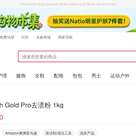
Dealmoon may be paid when users buy items via our links.
免费试用
社区
兑换商城
商家导航
护理
服饰
女鞋
配饰
包包
男士
运动户外
sh Gold Pro去渍粉 1kg
0
Amazon澳洲亚马逊
清洁剂/清洁工具
洗衣产品