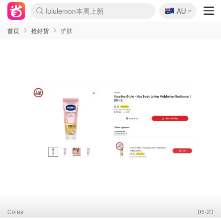
🇦🇺
lululemon本周上新
AU
Sasa美妆护肤3.5折
SSENSE年中3折
FreshBeauty好价汇总
Cettire降价+叠9折
Farfetch折上8折
WWS Coles超市实拍
viagogo二手票捡漏
Myer清仓1折起
The Outnet奢牌1折起
David Jones 3折起
Flannels大牌1折
Perfumes Club护肤1折
AMIRO返校季6.2折
Oweek抽奖送Airpods
Amazon折扣汇总
eToro入金$200送$50
Amazon数码好物
ICONIC本周7.5折
ThedoubleF高奢地板价
Moose Knuckles 6折
丝芙兰5折起
EUFY官网3.7折起
Selenichast首饰2折
Trip机票酒店促销
YSL送5件彩妆礼
Amazon家居好物
BIGBANG巡演开票
David Jones时尚3折
Amazon美妆护肤
雅漾大喷$8
过敏原检测盒$33
伊索独家赠50ml沐浴露
科颜氏送高保湿面霜
SEALIFE海洋馆门票6折
丝塔芙大白罐$16
订阅Newsletter送香薰
Cult Beauty 6.8折
Harrods圣诞日历2.3折
LN-CC奢牌私促3折
d'Alba空姐喷雾$16
EVE LOM套装逆天2折
Bernardelli独家4折
Adore Beauty 6折起
CT圣诞日历
Mytheresa奢品2.7折
首页
抢好货
护肤
Coles
06-23