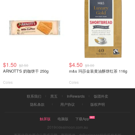
$1.50
$4.50
$2.50
$9.00
ARNOTT'S 奶咖饼干 250g
m&s 玛莎金装黄油酥饼红茶 116g
Coles
Coles
联系我们
黑五
InRewards
饭团外卖
隐私条款
用户协议
版权声明
触屏版
电脑版
下载App
2019©dealmoon.com.au
页面信息由用户分享或品牌、商家提供，由Dealmoon核实后发布折