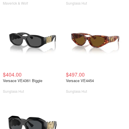
Maverick & Wolf
Sunglass Hut
$404.00
$497.00
Versace VE4361 Biggie
Versace VE4454
Sunglass Hut
Sunglass Hut