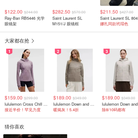
$122.00
$282.50
$211.50
$244.00
$570.00
$427.00
Ray-Ban RB5446 光学
Saint Laurent SL
S
眼镜架
M151/J 眼镜框
娜扎同款玳瑁色
大家都在抢
1
2
3
$159.00
$189.00
$189.00
$299.00
$349.00
$349.00
lululemon Cross Chill 女士运动外套
lululemon Down and Around 羽绒夹克
接近半价！罕见力度
暖揭灰！5.4折
除8/10码都有
猜你喜欢