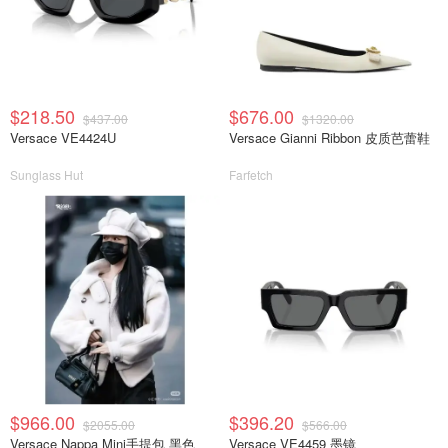
$218.50
$676.00
$437.00
$1320.00
Versace VE4424U
Versace Gianni Ribbon 皮质芭蕾鞋
Sunglass Hut
Farfetch
$966.00
$396.20
$2055.00
$566.00
Versace Nappa Mini手提包 黑色
Versace VE4459 墨镜