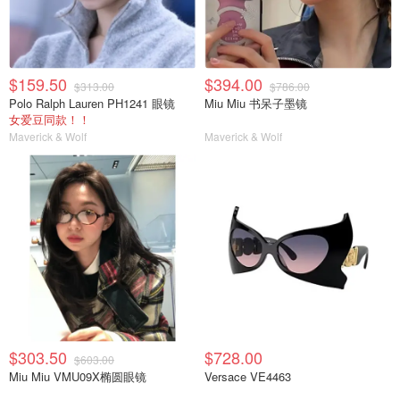
$159.50
$394.00
$313.00
$786.00
Polo Ralph Lauren PH1241 眼镜
Miu Miu 书呆子墨镜
女爱豆同款！！
Maverick & Wolf
Maverick & Wolf
$303.50
$728.00
$603.00
Miu Miu VMU09X椭圆眼镜
Versace VE4463