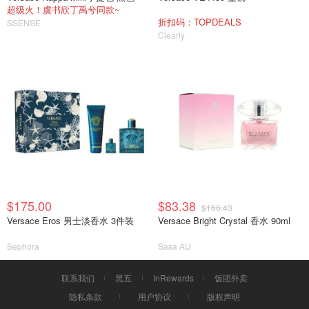
超级火！虞书欣丁禹兮同款~
折扣码：TOPDEALS
SSENSE
Clearly
$175.00
$83.38
$166.43
Versace Eros 男士淡香水 3件装
Versace Bright Crystal 香水 90ml
Sephora
Sasa AU
联系我们
黑五
InRewards
饭团外卖
隐私条款
用户协议
版权声明