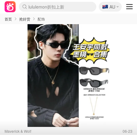
🇦🇺
Sasa美妆护肤3.5折
AU
SSENSE年中3折
FreshBeauty好价汇总
Cettire降价+叠9折
Farfetch折上8折
WWS Coles超市实拍
viagogo二手票捡漏
Myer清仓1折起
The Outnet奢牌1折起
David Jones 3折起
Flannels大牌1折
Perfumes Club护肤1折
AMIRO返校季6.2折
Oweek抽奖送Airpods
Amazon折扣汇总
eToro入金$200送$50
Amazon数码好物
ICONIC本周7.5折
ThedoubleF高奢地板价
Moose Knuckles 6折
丝芙兰5折起
EUFY官网3.7折起
Selenichast首饰2折
Trip机票酒店促销
YSL送5件彩妆礼
Amazon家居好物
BIGBANG巡演开票
David Jones时尚3折
Amazon美妆护肤
雅漾大喷$8
过敏原检测盒$33
伊索独家赠50ml沐浴露
科颜氏清仓3折
SEALIFE海洋馆门票6折
丝塔芙大白罐$16
订阅Newsletter送香薰
Cult Beauty 6.8折
Harrods圣诞日历2.3折
LN-CC奢牌私促3折
d'Alba空姐喷雾$16
EVE LOM套装逆天2折
Bernardelli独家4折
Adore Beauty 6折起
CT圣诞日历
Mytheresa奢品2.7折
Luxury Escapes 9折
Currentbody美容仪9折
MOON Garden Live
ALLSAINTS美衣3折
Roborock扫地机3.7折
Tingo Life水杯$24
Valentino官网5折
CR洗发护发6.3折
首页
抢好货
配饰
Maverick & Wolf
06-23