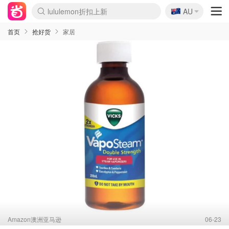
🇦🇺
Sasa美妆护肤3.5折
AU
lululemon折扣上新
SSENSE年中3折
FreshBeauty好价汇总
Cettire降价+叠9折
Farfetch折上8折
WWS Coles超市实拍
viagogo二手票捡漏
Myer清仓1折起
The Outnet奢牌1折起
David Jones 3折起
Flannels大牌1折
Perfumes Club护肤1折
AMIRO返校季6.2折
Oweek抽奖送Airpods
Amazon折扣汇总
eToro入金$200送$50
Amazon数码好物
ICONIC本周7.5折
ThedoubleF高奢地板价
Moose Knuckles 6折
丝芙兰5折起
EUFY官网3.7折起
Selenichast首饰2折
Trip机票酒店促销
YSL送5件彩妆礼
Amazon家居好物
BIGBANG巡演开票
David Jones时尚3折
Amazon美妆护肤
雅漾大喷$8
过敏原检测盒$33
伊索独家赠50ml沐浴露
科颜氏清仓3折
SEALIFE海洋馆门票6折
丝塔芙大白罐$16
订阅Newsletter送香薰
Cult Beauty 6.8折
Harrods圣诞日历2.3折
LN-CC奢牌私促3折
d'Alba空姐喷雾$16
EVE LOM套装逆天2折
Bernardelli独家4折
Adore Beauty 6折起
CT圣诞日历
Mytheresa奢品2.7折
Luxury Escapes 9折
Currentbody美容仪9折
卡诗9折+赠4件礼
MOON Garden Live
首页
抢好货
家居
Amazon澳洲亚马逊
06-23