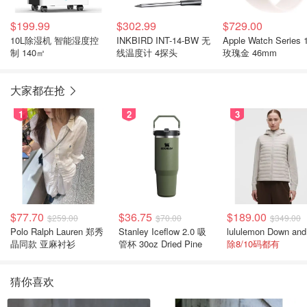
$199.99
$302.99
$729.00
10L除湿机 智能湿度控
INKBIRD INT-14-BW 无
Apple Watch Series 
制 140㎡
线温度计 4探头
玫瑰金 46mm
大家都在抢
1
2
3
$77.70
$36.75
$189.00
$259.00
$70.00
$349.00
Polo Ralph Lauren 郑秀
Stanley Iceflow 2.0 吸
晶同款 亚麻衬衫
管杯 30oz Dried Pine
除8/10码都有
猜你喜欢