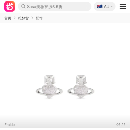
🇦🇺
Sasa美妆护肤3.5折
AU
lululemon折扣上新
SSENSE年中2.5折
FreshBeauty好价汇总
Cettire降价+叠9折
WWS Coles超市实拍
viagogo二手票捡漏
Myer超级周末
The Outnet奢牌1折起
David Jones 3折起
Flannels大牌1折
Perfumes Club护肤1折
AMIRO面罩$251
Amazon折扣汇总
eToro入金$200送$50
Amazon数码好物
ICONIC本周7.5折
ThedoubleF高奢地板价
Moose Knuckles 6折
丝芙兰5折起
EUFY摄像头$98
Selenichast首饰2折
Trip机票酒店促销
YSL送5件彩妆礼
Amazon家居好物
Amazon美妆护肤
雅漾大喷$8
过敏原检测盒$33
伊索独家赠50ml沐浴露
科颜氏高保湿面霜$29
SEALIFE海洋馆门票6折
丝塔芙大白罐$16
订阅Newsletter送香薰
Cult Beauty 6.8折
Harrods圣诞日历$525
LN-CC奢牌私促3折
d'Alba空姐喷雾$16
EVE LOM套装£56
Bernardelli独家4折
Adore Beauty 6折起
CT圣诞日历
Mytheresa奢品2.7折
Luxury Escapes 9折
Currentbody美容仪$881
MOON Garden Live
Roborock扫地机$649
Tingo Life水杯$24
Valentino官网5折
CR洗护套装$23
修丽可4件套$159
Myer彩妆2件7折
GANNI官网4.5折
Stylevana韩妆4折
Tessabit高奢8.5折
OGX洗发水$11
Amazon阿德莱德次日达
卡诗8.5折+赠礼
Philips Hue灯具8折
首页
抢好货
配饰
Eraldo
06-23