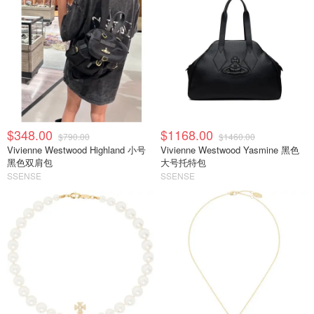
$348.00
$1168.00
$790.00
$1460.00
Vivienne Westwood Highland 小号
Vivienne Westwood Yasmine 黑色
黑色双肩包
大号托特包
SSENSE
SSENSE