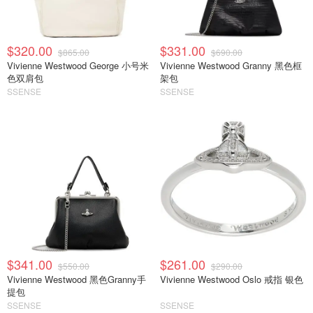
$320.00
$331.00
$865.00
$690.00
Vivienne Westwood George 小号米
Vivienne Westwood Granny 黑色框
色双肩包
架包
SSENSE
SSENSE
$341.00
$261.00
$550.00
$290.00
Vivienne Westwood 黑色Granny手
Vivienne Westwood Oslo 戒指 银色
提包
SSENSE
SSENSE