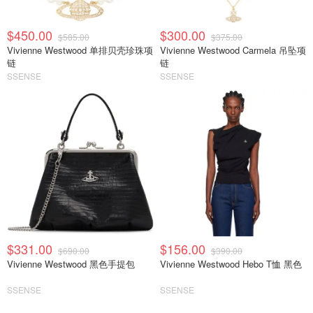
$450.00
$300.00
$585.00
$375.00
Vivienne Westwood 单排贝壳珍珠项
Vivienne Westwood Carmela 吊坠项
链
链
SSENSE
SSENSE
$331.00
$156.00
$690.00
$390.00
Vivienne Westwood 黑色手提包
Vivienne Westwood Hebo T恤 黑色
SSENSE
SSENSE