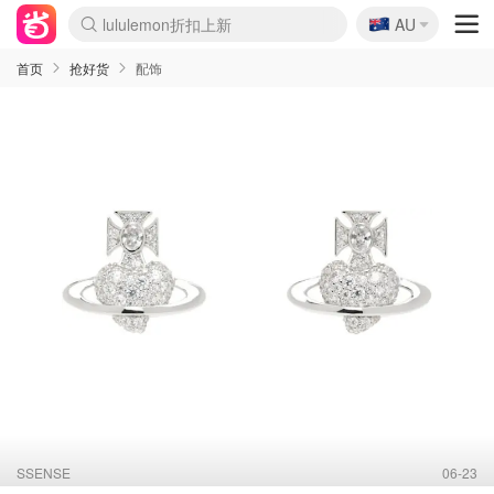
🇦🇺
Sasa美妆护肤3.5折
AU
lululemon折扣上新
SSENSE年中3折
FreshBeauty好价汇总
Cettire降价+叠9折
WWS Coles超市实拍
viagogo二手票捡漏
Myer超级周末1折
The Outnet奢牌1折起
David Jones 3折起
Flannels大牌1折
Perfumes Club护肤1折
AMIRO返校季6.2折
Amazon折扣汇总
eToro入金$200送$50
Amazon数码好物
ICONIC本周7.5折
ThedoubleF高奢地板价
Moose Knuckles 6折
丝芙兰5折起
EUFY官网3.7折起
Selenichast首饰2折
Trip机票酒店促销
YSL送5件彩妆礼
Amazon家居好物
Amazon美妆护肤
雅漾大喷$8
过敏原检测盒$33
伊索独家赠50ml沐浴露
科颜氏清仓3折
SEALIFE海洋馆门票6折
丝塔芙大白罐$16
订阅Newsletter送香薰
Cult Beauty 6.8折
Harrods圣诞日历2.3折
LN-CC奢牌私促3折
d'Alba空姐喷雾$16
EVE LOM套装逆天2折
Bernardelli独家4折
Adore Beauty 6折起
CT圣诞日历
Mytheresa奢品2.7折
Luxury Escapes 9折
Currentbody美容仪9折
MOON Garden Live
Roborock扫地机3.7折
Tingo Life水杯$24
Valentino官网5折
CR洗发护发6.3折
修丽可套装7.4折
Myer彩妆2件7折
GANNI官网4.5折
Stylevana韩妆4折
Tessabit高奢8.5折
OGX洗护4折
Amazon阿德莱德次日达
卡诗8.5折+赠礼
Philips Hue灯具8折
首页
抢好货
配饰
SSENSE
06-23