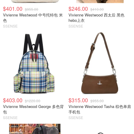
$401.00
$246.00
$955.00
$410.00
Vivienne Westwood 中号托特包 米
Vivienne Westwood 西太后 黑色
色
hebo上衣
SSENSE
SSENSE
$403.00
$315.00
$1220.00
$955.00
Vivienne Westwood George 多色背
Vivienne Westwood Tasha 棕色单肩
包
手机包
SSENSE
SSENSE