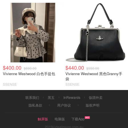
$400.00
$440.00
$690.00
$550.00
Vivienne Westwood 白色手提包
Vivienne Westwood 黑色Granny手
袋
SSENSE
SSENSE
联系我们
黑五
InRewards
饭团外卖
隐私条款
用户协议
版权声明
触屏版
电脑版
下载App
2019©dealmoon.com.au