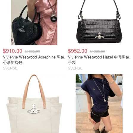
$910.00
$952.00
$1655.00
$1380.00
Vivienne Westwood Josephine 黑色
Vivienne Westwood Hazel 中号黑色
心形斜挎包
手袋
SSENSE
SSENSE