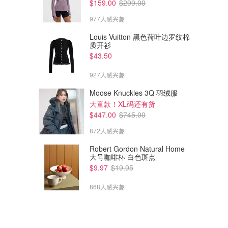
$159.00
$299.00
977人感兴趣
Louis Vuitton 黑色荷叶边罗纹棉
质开衫
$43.50
927人感兴趣
$3000.00
$
Moose Knuckles 3Q 羽绒服
Vivienne Westwood 蝴蝶结露
Burberry 双排扣斗篷
大童款！XL码还有货
肩中长裙
$447.00
$745.00
Mytheresa
Eraldo
872人感兴趣
Robert Gordon Natural Home
大号咖啡杯 白色斑点
$9.97
$19.95
868人感兴趣