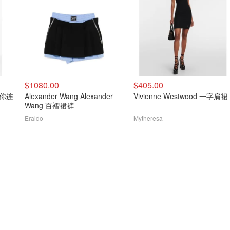
$1080.00
$405.00
迷你连
Alexander Wang Alexander
Vivienne Westwood 一字肩裙
Wang 百褶裙裤
Eraldo
Mytheresa