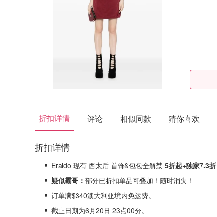
折扣详情
评论
相似同款
猜你喜欢
折扣详情
Eraldo 现有 西太后 首饰&包包全解禁
5
折起+独家
7.3折
疑似霸哥：
部分已折扣单品可叠加！随时消失！
订单满$340澳大利亚境内免运费。
截止日期为6月20日 23点00分。