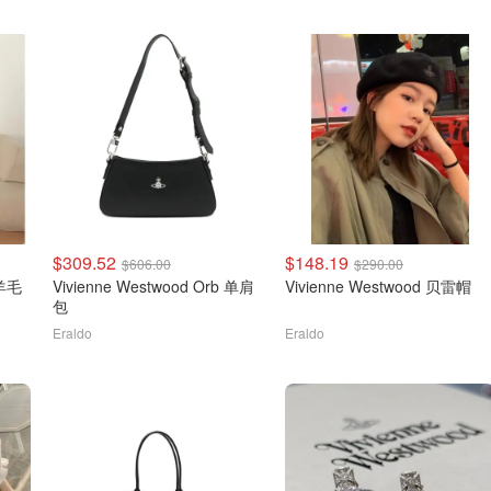
$309.52
$148.19
$606.00
$290.00
绣羊毛
Vivienne Westwood Orb 单肩
Vivienne Westwood 贝雷帽
包
Eraldo
Eraldo