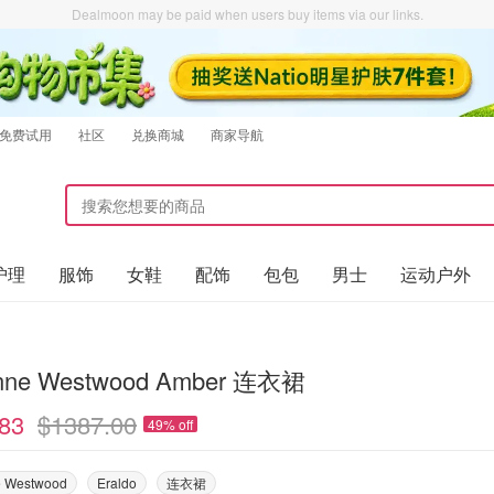
Dealmoon may be paid when users buy items via our links.
免费试用
社区
兑换商城
商家导航
护理
服饰
女鞋
配饰
包包
男士
运动户外
enne Westwood Amber 连衣裙
83
$1387.00
49% off
e Westwood
Eraldo
连衣裙