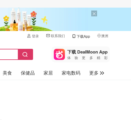
联系我们
澳洲
登录
下载App
🇺🇸
美国
下载 DealMoon App
体验更多精彩
🇨🇳
中国
美食
保健品
家居
家电数码
更多
🇨🇦
加拿大
🇬🇧
汽车
英国
旅游
🇩🇪
德国
母婴儿童
🇫🇷
法国
🇮🇹
意大利