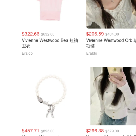
$322.66
$206.59
$632.00
$404.00
Vivienne Westwood Bea 短袖
Vivienne Westwood Orb
卫衣
项链
Eraldo
Eraldo
$457.71
$296.38
$895.00
$579.00