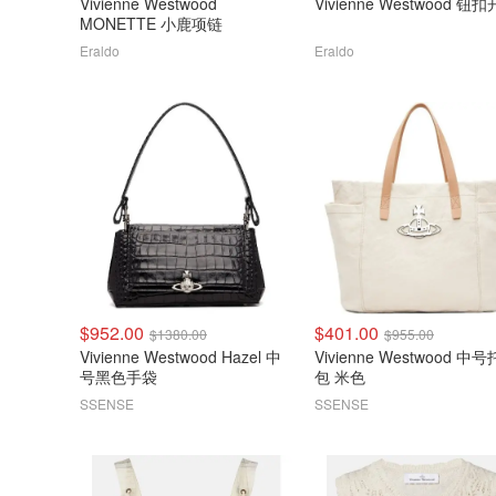
Vivienne Westwood
Vivienne Westw
MONETTE 小鹿项链
Eraldo
Eraldo
$952.00
$401.00
$1380.00
$955.00
Vivienne Westwood Hazel 中
Vivienne Westwood 中
号黑色手袋
包 米色
SSENSE
SSENSE