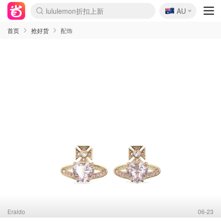
🇦🇺
Sasa美妆护肤3.5折
AU
lululemon折扣上新
SSENSE年中2.5折
FreshBeauty好价汇总
Cettire降价+叠9折
WWS Coles超市实拍
viagogo二手票捡漏
Myer超级周末
The Outnet奢牌1折起
David Jones 3折起
Flannels大牌1折
Perfumes Club护肤1折
AMIRO面罩$251
Amazon折扣汇总
eToro入金$200送$50
Amazon数码好物
ICONIC本周7.5折
ThedoubleF高奢地板价
Moose Knuckles 6折
丝芙兰5折起
EUFY摄像头$98
Selenichast首饰2折
Trip机票酒店促销
YSL送5件彩妆礼
Amazon家居好物
Amazon美妆护肤
雅漾大喷$8
过敏原检测盒$33
伊索独家赠50ml沐浴露
科颜氏高保湿面霜$29
SEALIFE海洋馆门票6折
丝塔芙大白罐$16
订阅Newsletter送香薰
Cult Beauty 6.8折
Harrods圣诞日历$525
LN-CC奢牌私促3折
d'Alba空姐喷雾$16
EVE LOM套装£56
Bernardelli独家4折
Adore Beauty 6折起
CT圣诞日历
Mytheresa奢品2.7折
Luxury Escapes 9折
Currentbody美容仪$881
MOON Garden Live
Roborock扫地机$649
Tingo Life水杯$24
Valentino官网5折
CR洗护套装$23
修丽可4件套$159
Myer彩妆2件7折
GANNI官网4.5折
Stylevana韩妆4折
Tessabit高奢8.5折
OGX洗发水$11
Amazon阿德莱德次日达
卡诗8.5折+赠礼
Philips Hue灯具8折
首页
抢好货
配饰
Eraldo
06-23