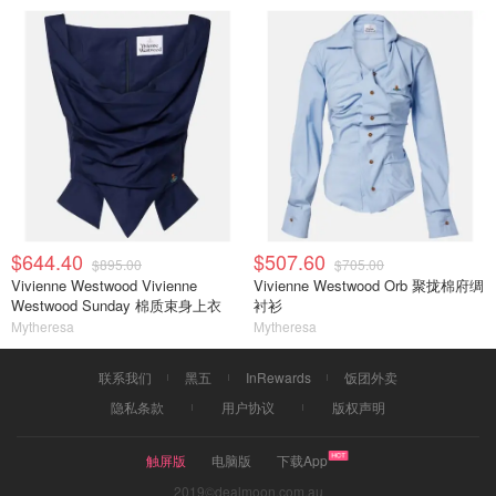
$644.40
$507.60
$895.00
$705.00
Vivienne Westwood Vivienne
Vivienne Westwood Orb 聚拢棉府绸
Westwood Sunday 棉质束身上衣
衬衫
Mytheresa
Mytheresa
联系我们
黑五
InRewards
饭团外卖
隐私条款
用户协议
版权声明
触屏版
电脑版
下载App
2019©dealmoon.com.au