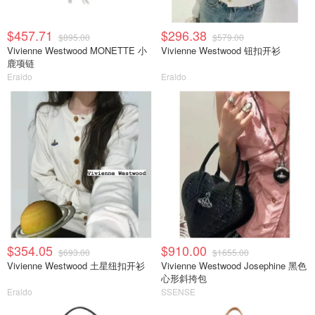
$457.71
$296.38
$895.00
$579.00
Vivienne Westwood MONETTE 小
Vivienne Westwood 钮扣开衫
鹿项链
Eraldo
Eraldo
$354.05
$910.00
$693.00
$1655.00
Vivienne Westwood 土星纽扣开衫
Vivienne Westwood Josephine 黑色
心形斜挎包
Eraldo
SSENSE