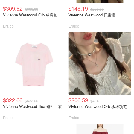
$309.52
$148.19
$606.00
$290.00
Vivienne Westwood Orb 单肩包
Vivienne Westwood 贝雷帽
Eraldo
Eraldo
$322.66
$206.59
$632.00
$404.00
Vivienne Westwood Bea 短袖卫衣
Vivienne Westwood Orb 珍珠项链
Eraldo
Eraldo