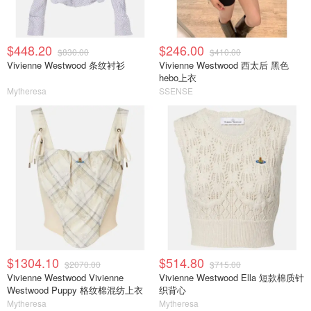
$448.20
$246.00
$830.00
$410.00
Vivienne Westwood 条纹衬衫
Vivienne Westwood 西太后 黑色
hebo上衣
Mytheresa
SSENSE
$1304.10
$514.80
$2070.00
$715.00
Vivienne Westwood Vivienne
Vivienne Westwood Ella 短款棉质针
Westwood Puppy 格纹棉混纺上衣
织背心
Mytheresa
Mytheresa