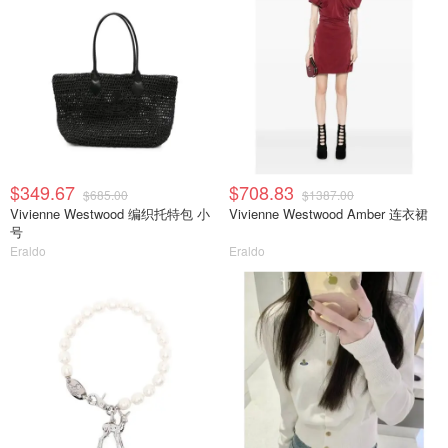
$349.67
$708.83
$685.00
$1387.00
Vivienne Westwood 编织托特包 小
Vivienne Westwood Amber 连衣裙
号
Eraldo
Eraldo