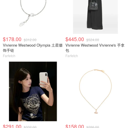
$178.00
$445.00
$312.00
$524.00
Vivienne Westwood Olympia 土星缀
Vivienne Westwood Vivienne's 手拿
饰手链
包
Farfetch
Farfetch
$291.00
$158.00
$332.00
$286.00