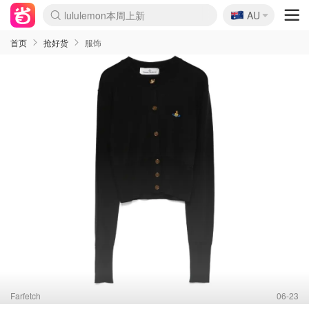
🇦🇺
lululemon本周上新
AU
Sasa美妆护肤3.5折
SSENSE年中3折
FreshBeauty好价汇总
Cettire降价+叠9折
Farfetch折上8折
WWS Coles超市实拍
viagogo二手票捡漏
Myer清仓1折起
The Outnet奢牌1折起
David Jones 3折起
Flannels大牌1折
Perfumes Club护肤1折
AMIRO返校季6.2折
Oweek抽奖送Airpods
Amazon折扣汇总
eToro入金$200送$50
Amazon数码好物
ICONIC本周7.5折
ThedoubleF高奢地板价
Moose Knuckles 6折
丝芙兰5折起
EUFY官网3.7折起
Selenichast首饰2折
Trip机票酒店促销
YSL送5件彩妆礼
Amazon家居好物
BIGBANG巡演开票
David Jones时尚3折
Amazon美妆护肤
雅漾大喷$8
过敏原检测盒$33
伊索独家赠50ml沐浴露
科颜氏送高保湿面霜
SEALIFE海洋馆门票6折
丝塔芙大白罐$16
订阅Newsletter送香薰
Cult Beauty 6.8折
Harrods圣诞日历2.3折
LN-CC奢牌私促3折
d'Alba空姐喷雾$16
EVE LOM套装逆天2折
Bernardelli独家4折
Adore Beauty 6折起
CT圣诞日历
Mytheresa奢品2.7折
首页
抢好货
服饰
Farfetch
06-23