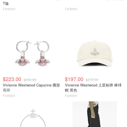
T恤
Farfetch
Farfetch
$223.00
$197.00
$254.00
$272.00
Vivienne Westwood Capucine 圈形
Vivienne Westwood 土星标牌 棒球
耳环
帽 黑色
Farfetch
Farfetch