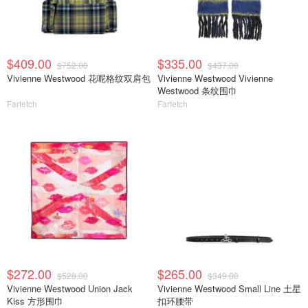
$409.00
$335.00
$752.00
$437.00
Vivienne Westwood 花呢格纹双肩包
Vivienne Westwood Vivienne
Westwood 条纹围巾
Farfetch
Farfetch
$272.00
$265.00
$528.00
$349.00
Vivienne Westwood Union Jack
Vivienne Westwood Small Line 土星
Kiss 方形围巾
扣环腰带