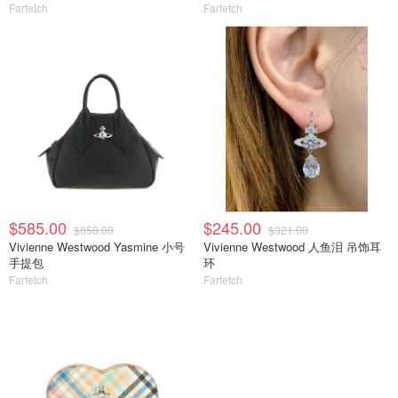
Farfetch
Farfetch
$585.00
$245.00
$858.00
$321.00
Vivienne Westwood Yasmine 小号
Vivienne Westwood 人鱼泪 吊饰耳
手提包
环
Farfetch
Farfetch