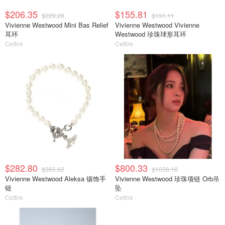
$206.35
$155.81
$229.28
$191.11
Vivienne Westwood Mini Bas Relief
Vivienne Westwood Vivienne
耳环
Westwood 珍珠球形耳环
Cettire
Cettire
$282.80
$800.33
$365.62
$1038.18
Vivienne Westwood Aleksa 镶饰手
Vivienne Westwood 珍珠项链 Orb吊
链
坠
Cettire
Cettire