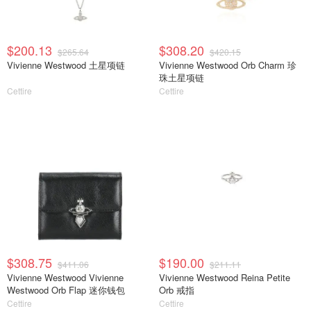
$200.13
$308.20
$265.64
$420.15
Vivienne Westwood 土星项链
Vivienne Westwood Orb Charm 珍
珠土星项链
Cettire
Cettire
$308.75
$190.00
$411.06
$211.11
Vivienne Westwood Vivienne
Vivienne Westwood Reina Petite
Westwood Orb Flap 迷你钱包
Orb 戒指
Cettire
Cettire