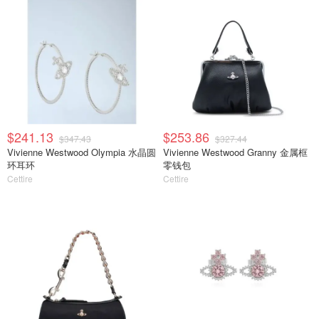
$241.13
$253.86
$347.43
$327.44
Vivienne Westwood Olympia 水晶圆
Vivienne Westwood Granny 金属框
环耳环
零钱包
Cettire
Cettire