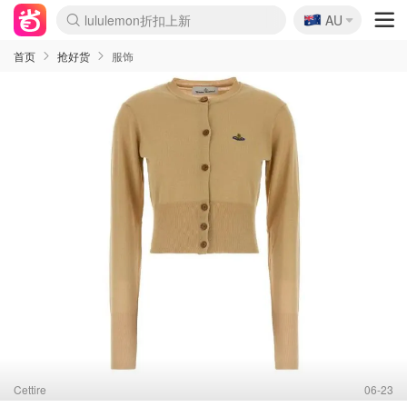
🇦🇺
Sasa美妆护肤3.5折
AU
lululemon折扣上新
SSENSE年中2.5折
FreshBeauty好价汇总
Cettire降价+叠9折
WWS Coles超市实拍
viagogo二手票捡漏
Myer超级周末
The Outnet奢牌1折起
David Jones 3折起
Flannels大牌1折
Perfumes Club护肤1折
AMIRO面罩$251
Amazon折扣汇总
eToro入金$200送$50
Amazon数码好物
ICONIC本周7.5折
ThedoubleF高奢地板价
Moose Knuckles 6折
EUFY摄像头$98
Selenichast首饰2折
Trip机票酒店促销
YSL送5件彩妆礼
Amazon家居好物
Amazon美妆护肤
雅漾大喷$8
过敏原检测盒$33
科颜氏高保湿面霜$29
SEALIFE海洋馆门票6折
丝塔芙大白罐$16
订阅Newsletter送香薰
Cult Beauty 6.8折
Harrods圣诞日历$525
LN-CC奢牌私促3折
d'Alba空姐喷雾$16
EVE LOM套装£56
Bernardelli独家4折
Adore Beauty 6折起
CT圣诞日历
Mytheresa奢品2.7折
Luxury Escapes 9折
Currentbody美容仪$881
MOON Garden Live
Roborock扫地机$649
Tingo Life水杯$24
Valentino官网5折
CR洗护套装$23
修丽可4件套$159
Myer彩妆2件7折
GANNI官网4.5折
Stylevana韩妆4折
Tessabit高奢8.5折
OGX洗发水$11
Amazon阿德莱德次日达
卡诗8.5折+赠礼
Philips Hue灯具8折
首页
抢好货
服饰
Cettire
06-23