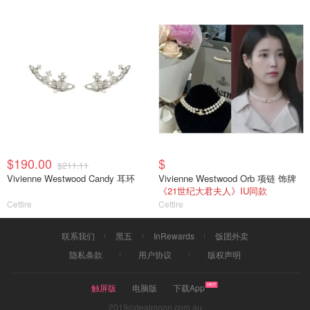
$190.00
$
$211.11
Vivienne Westwood Candy 耳环
Vivienne Westwood Orb 项链 饰牌
《21世纪大君夫人》IU同款
Cettire
Cettire
联系我们
黑五
InRewards
饭团外卖
隐私条款
用户协议
版权声明
触屏版
电脑版
下载App
2019©dealmoon.com.au