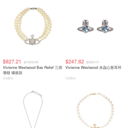
$827.21
$247.82
$1020.00
$320.17
Vivienne Westwood Bas Relief 三排
Vivienne Westwood 水晶心形耳环
项链 镶嵌款
Cettire
Cettire