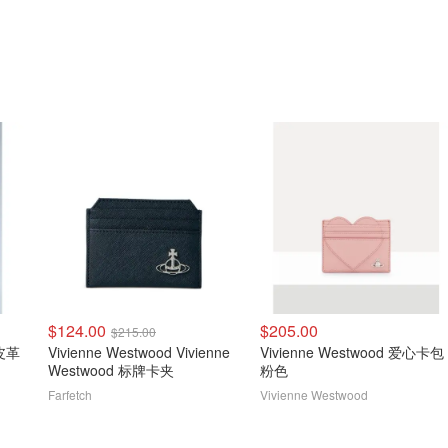
$124.00
$205.00
$215.00
心皮革
Vivienne Westwood Vivienne
Vivienne Westwood 爱心卡包
Westwood 标牌卡夹
粉色
Farfetch
Vivienne Westwood