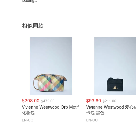
loading...
相似同款
$208.00
$93.60
$472.00
$211.00
Vivienne Westwood Orb Motif
Vivienne Westwood 爱
化妆包
卡包 黑色
LN-CC
LN-CC