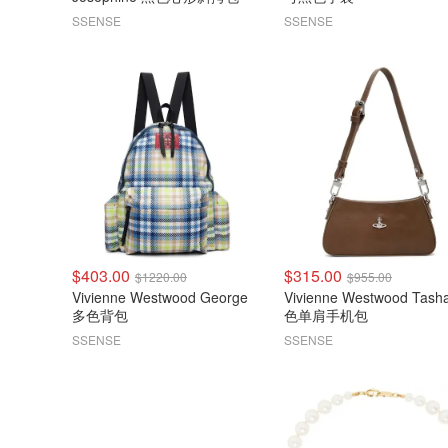
SSENSE
SSENSE
$403.00
$315.00
$1220.00
$955.00
Vivienne Westwood George
Vivienne Westwood Tash
多色背包
色单肩手机包
SSENSE
SSENSE