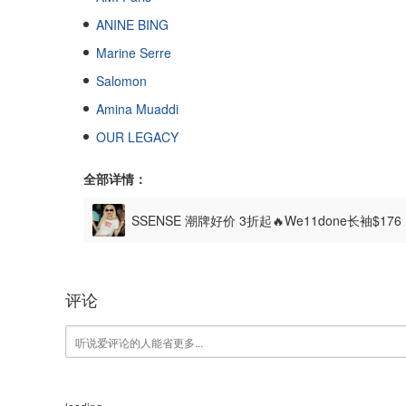
ANINE BING
Marine Serre
Salomon
Amina Muaddi
OUR LEGACY
全部详情：
SSENSE 潮牌好价 3折起🔥We11done长袖$17
评论