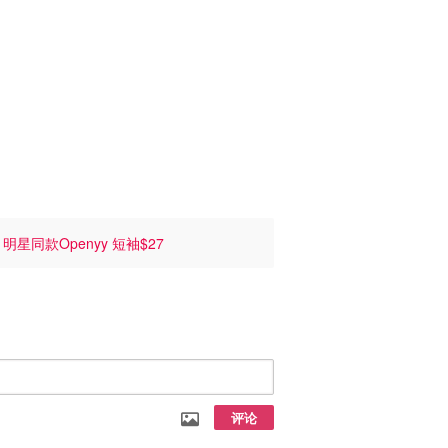
6
明星同款Openyy 短袖$27
评论