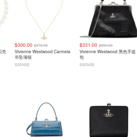
$300.00
$331.00
$375.00
$690.00
Vivienne Westwood Carmela
Vivienne Westwood 黑色手提
吊坠项链
包
SSENSE
SSENSE