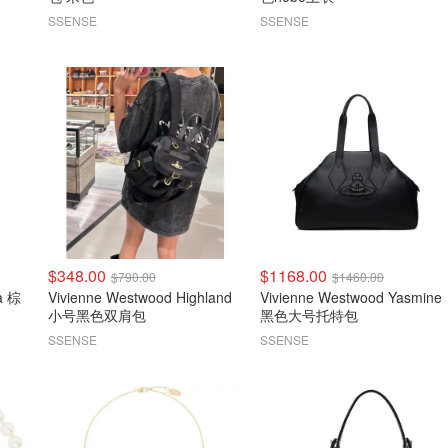
SSENSE
SSENSE
$348.00
$1168.00
$790.00
$1460.00
a 棕
Vivienne Westwood Highland
Vivienne Westwood Yasmine
小号黑色双肩包
黑色大号托特包
SSENSE
SSENSE