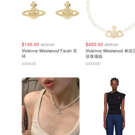
$145.00
$450.00
$220.00
$585.00
Vivienne Westwood Farah 耳
Vivienne Westwood 单排贝壳
环
珍珠项链
SSENSE
SSENSE