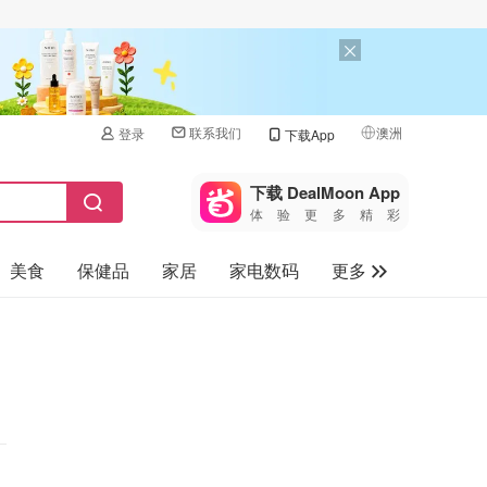
联系我们
澳洲
登录
下载App
🇺🇸
美国
下载 DealMoon App
体验更多精彩
🇨🇳
中国
美食
保健品
家居
家电数码
更多
🇨🇦
加拿大
🇬🇧
汽车
英国
旅游
🇩🇪
德国
母婴儿童
🇫🇷
法国
🇮🇹
意大利