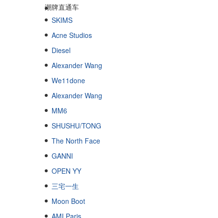
潮牌直通车
SKIMS
Acne Studios
Diesel
Alexander Wang
We11done
Alexander Wang
MM6
SHUSHU/TONG
The North Face
GANNI
OPEN YY
三宅一生
Moon Boot
AMI Paris