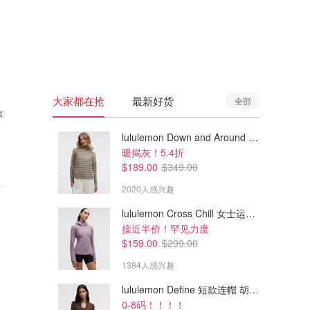
🇦🇺
澳洲
🇳🇿
新西兰
大家都在抢
最新好货
全部
享
lululemon Down and Around 羽绒夹克
暖揭灰！5.4折
$189.00
$349.00
2020人感兴趣
lululemon Cross Chill 女士运动外套
接近半价！罕见力度
$159.00
$299.00
1384人感兴趣
lululemon Define 短款连帽 胡桃棕
0-8码！！！！