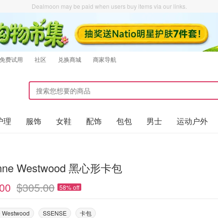
Dealmoon may be paid when users buy items via our links.
免费试用
社区
兑换商城
商家导航
护理
服饰
女鞋
配饰
包包
男士
运动户外
enne Westwood 黑心形卡包
00
$305.00
58% off
e Westwood
SSENSE
卡包