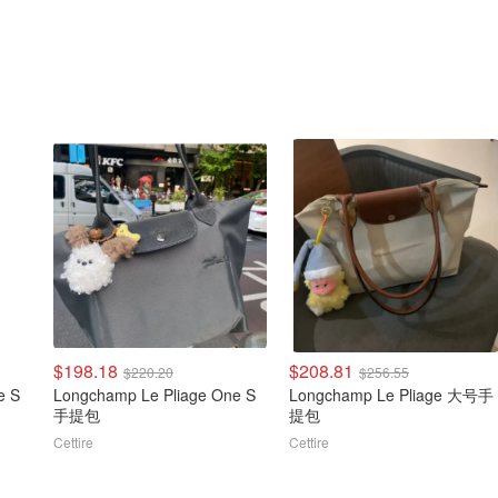
$198.18
$208.81
$220.20
$256.55
e S
Longchamp Le Pliage One S
Longchamp Le Pliage 大号手
手提包
提包
Cettire
Cettire