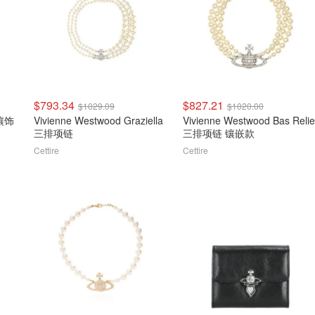
$793.34
$827.21
$1029.09
$1020.00
 镶饰
Vivienne Westwood Graziella
Vivienne Westwood Bas Relie
三排项链
三排项链 镶嵌款
Cettire
Cettire