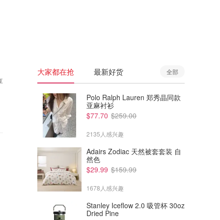
🇦🇺
澳洲
🇳🇿
新西兰
大家都在抢
最新好货
全部
享
Polo Ralph Lauren 郑秀晶同款
亚麻衬衫
$77.70
$259.00
2135人感兴趣
Adairs Zodiac 天然被套套装 自
然色
$29.99
$159.99
1678人感兴趣
Stanley Iceflow 2.0 吸管杯 30oz
Dried Pine