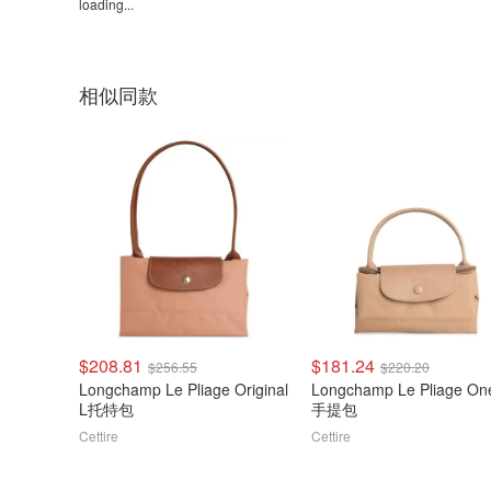
loading...
相似同款
$208.81
$181.24
$256.55
$220.20
Longchamp Le Pliage Original
Longchamp Le Pliage On
L托特包
手提包
Cettire
Cettire