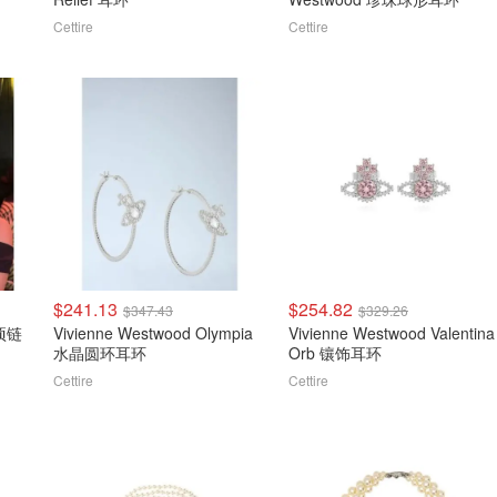
Cettire
Cettire
$241.13
$254.82
$347.43
$329.26
珠项链
Vivienne Westwood Olympia
Vivienne Westwood Valentina
水晶圆环耳环
Orb 镶饰耳环
Cettire
Cettire