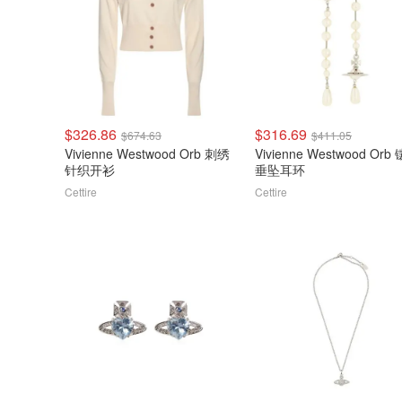
$326.86
$316.69
$674.63
$411.05
Vivienne Westwood Orb 刺绣
Vivienne Westwood Orb
针织开衫
垂坠耳环
Cettire
Cettire