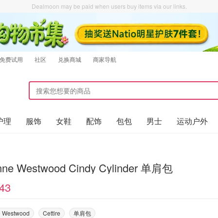
Dealmoon may be paid when users buy items via our links.
免费试用
社区
兑换商城
商家导航
护理
服饰
女鞋
配饰
包包
男士
运动户外
enne Westwood Cindy Cylinder 单肩包
43
e Westwood
Cettire
单肩包