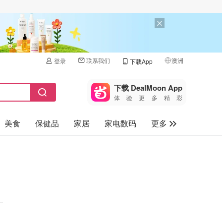
联系我们
澳洲
登录
下载App
🇺🇸
美国
下载 DealMoon App
体验更多精彩
🇨🇳
中国
美食
保健品
家居
家电数码
更多
🇨🇦
加拿大
🇬🇧
汽车
英国
旅游
🇩🇪
德国
母婴儿童
🇫🇷
法国
🇮🇹
意大利