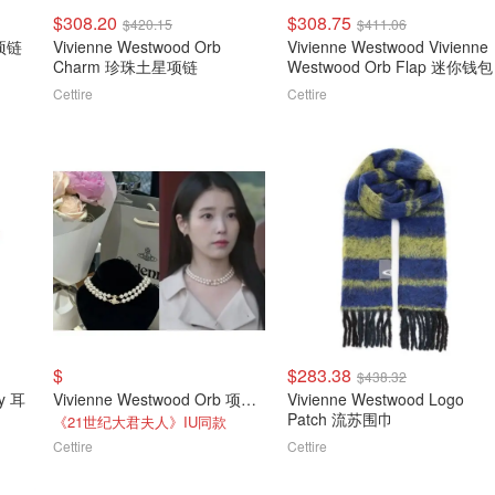
$308.20
$308.75
$420.15
$411.06
星项链
Vivienne Westwood Orb
Vivienne Westwood Vivienne
Charm 珍珠土星项链
Westwood Orb Flap 迷你钱包
Cettire
Cettire
$
$283.38
$438.32
dy 耳
Vivienne Westwood Orb 项链 饰牌
Vivienne Westwood Logo
Patch 流苏围巾
《21世纪大君夫人》IU同款
Cettire
Cettire