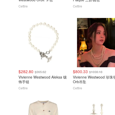
Cettire
Cettire
$282.80
$800.33
$365.62
$1038.18
Vivienne Westwood Aleksa 镶
Vivienne Westwood 珍
饰手链
Orb吊坠
Cettire
Cettire