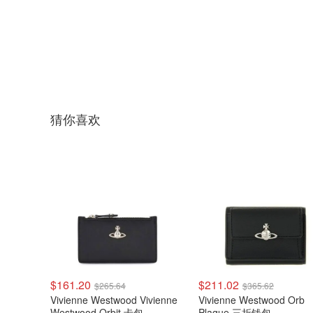
猜你喜欢
$161.20
$211.02
$265.64
$365.62
Vivienne Westwood Vivienne
Vivienne Westwood Orb
Westwood Orbit 卡包
Plaque 三折钱包