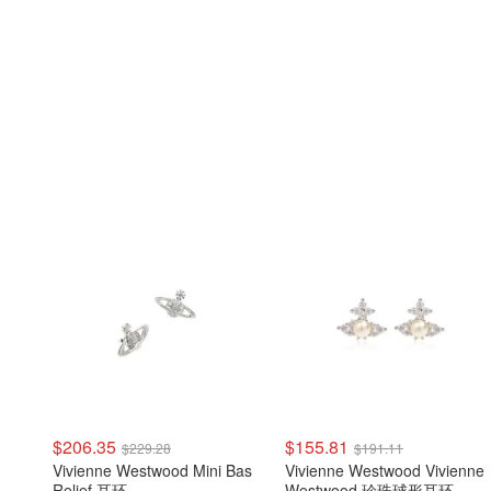
$206.35
$155.81
$229.28
$191.11
Vivienne Westwood Mini Bas
Vivienne Westwood Vivienne
Relief 耳环
Westwood 珍珠球形耳环