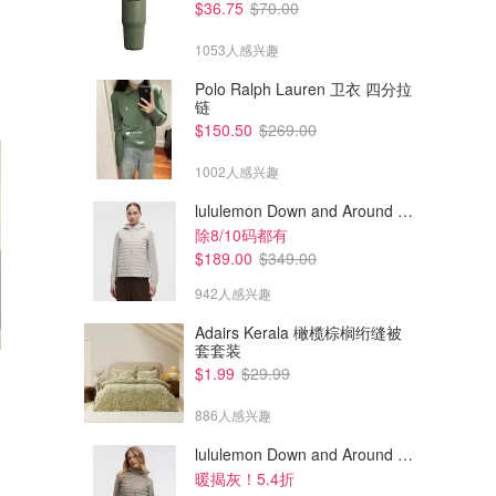
$36.75
$70.00
1053人感兴趣
Polo Ralph Lauren 卫衣 四分拉
链
$150.50
$269.00
1002人感兴趣
lululemon Down and Around 羽绒夹克
除8/10码都有
$189.00
$349.00
942人感兴趣
Adairs Kerala 橄榄棕榈绗缝被
套套装
$241.94
$181.24
$392.88
$220.20
$1.99
$29.99
Longchamp Le Pliage Energy
Longchamp Le Pliage 折叠托
XS 手提包
特包
886人感兴趣
Cettire
Cettire
lululemon Down and Around 羽绒夹克
暖揭灰！5.4折