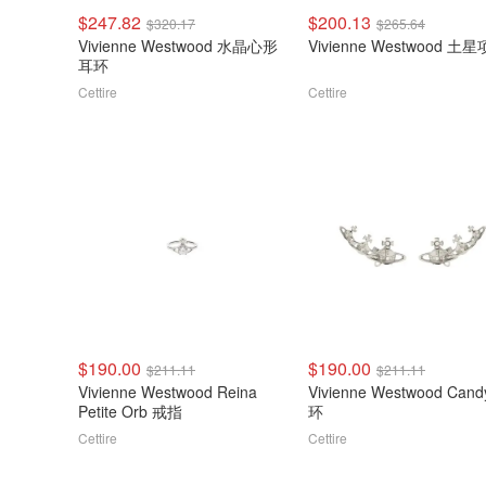
$247.82
$200.13
$320.17
$265.64
Vivienne Westwood 水晶心形
Vivienne Westwood 土
耳环
Cettire
Cettire
$190.00
$190.00
$211.11
$211.11
Vivienne Westwood Reina
Vivienne Westwood Can
Petite Orb 戒指
环
Cettire
Cettire