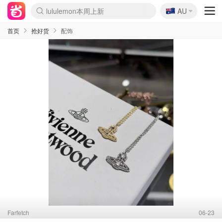
🇦🇺
AU
Sasa美妆护肤3.5折
SSENSE年中3折
FreshBeauty好价汇总
Cettire降价+叠9折
Farfetch折上8折
WWS Coles超市实拍
viagogo二手票捡漏
Myer清仓1折起
The Outnet奢牌1折起
David Jones 3折起
Flannels大牌1折
Perfumes Club护肤1折
AMIRO返校季6.2折
Oweek抽奖送Airpods
Amazon折扣汇总
eToro入金$200送$50
Amazon数码好物
ICONIC本周7.5折
ThedoubleF高奢地板价
Moose Knuckles 6折
丝芙兰5折起
EUFY官网3.7折起
Selenichast首饰2折
Trip机票酒店促销
YSL送5件彩妆礼
Amazon家居好物
BIGBANG巡演开票
David Jones时尚3折
Amazon美妆护肤
雅漾大喷$8
过敏原检测盒$33
伊索独家赠50ml沐浴露
科颜氏送高保湿面霜
CW药房打折海报
SEALIFE海洋馆门票6折
丝塔芙大白罐$16
订阅Newsletter送香薰
Cult Beauty 6.8折
Harrods圣诞日历2.3折
LN-CC奢牌私促3折
d'Alba空姐喷雾$16
EVE LOM套装逆天2折
Bernardelli独家4折
Adore Beauty 6折起
CT圣诞日历
Mytheresa奢品2.7折
首页
抢好货
配饰
Farfetch
06-23