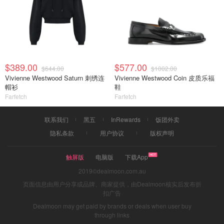
$389.00
$577.00
$644.00
$1002.00
Vivienne Westwood Saturn 刺绣连
Vivienne Westwood Coin 皮质乐福
帽衫
鞋
Farfetch
Farfetch
联系我们
黑五
InRewards
饭团外卖
隐私条款
用户协议
版权声明
触屏版
电脑版
下载App
2019©dealmoon.com.au
页面信息由用户分享或品牌、商家提供，由Dealmoon核实后发布折
扣广告
Dealmoon may get paid by brands or deals when user buy
through links