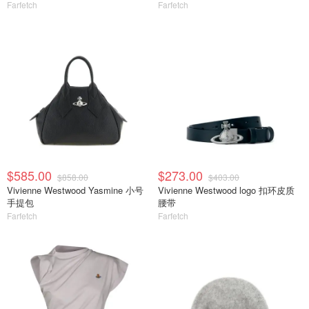
Farfetch
Farfetch
$585.00
$273.00
$858.00
$403.00
Vivienne Westwood Yasmine 小号
Vivienne Westwood logo 扣环皮质
手提包
腰带
Farfetch
Farfetch