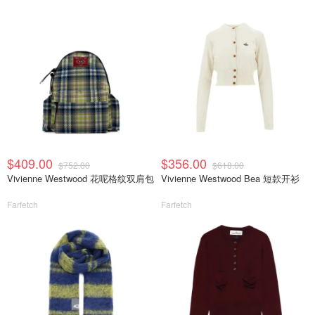
$409.00
$356.00
$752.00
$618.00
Vivienne Westwood 花呢格纹双肩包
Vivienne Westwood Bea 短款开衫
Farfetch
Farfetch