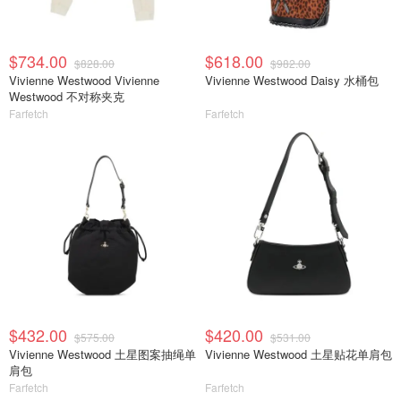
$734.00
$618.00
$828.00
$982.00
Vivienne Westwood Vivienne
Vivienne Westwood Daisy 水桶包
Westwood 不对称夹克
Farfetch
Farfetch
$432.00
$420.00
$575.00
$531.00
Vivienne Westwood 土星图案抽绳单
Vivienne Westwood 土星贴花单肩包
肩包
Farfetch
Farfetch