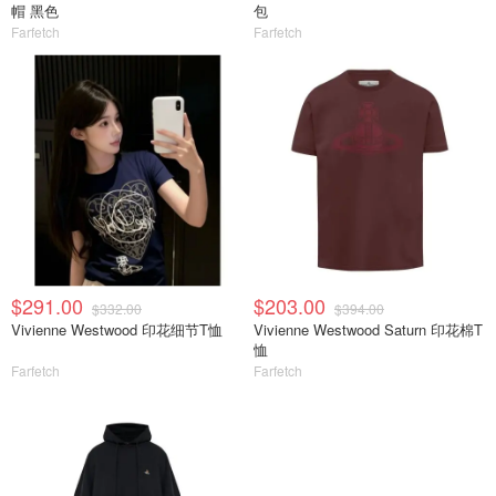
帽 黑色
包
Farfetch
Farfetch
$291.00
$203.00
$332.00
$394.00
Vivienne Westwood 印花细节T恤
Vivienne Westwood Saturn 印花棉T
恤
Farfetch
Farfetch