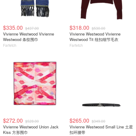
$335.00
$318.00
$437.00
$530.00
Vivienne Westwood Vivienne
Vivienne Westwood Vivienne
Westwood 条纹围巾
Westwood Tit 纽扣细节毛衣
Farfetch
Farfetch
$272.00
$265.00
$528.00
$349.00
Vivienne Westwood Union Jack
Vivienne Westwood Small Line 土星
Kiss 方形围巾
扣环腰带