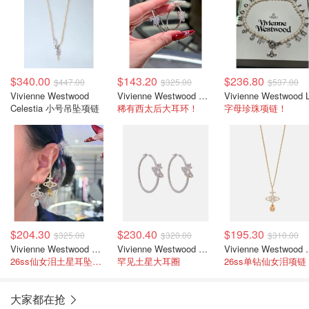
$340.00
$143.20
$236.80
$447.00
$325.00
$537.00
Vivienne Westwood
Vivienne Westwood Olympia 圆环耳环
Celestia 小号吊坠项链
稀有西太后大耳环！
字母珍珠项链！
$204.30
$230.40
$195.30
$325.00
$320.00
$310.00
Vivienne Westwood Olympia 镶饰耳环
Vivienne Westwood Orb 镶饰圆环耳环
Vivienne W
26ss仙女泪土星耳坠！绝美！
罕见土星大耳圈
大家都在抢