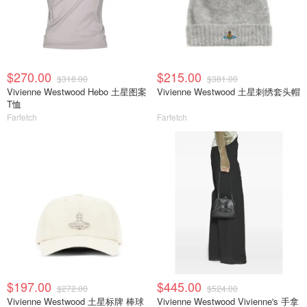
$270.00
$215.00
$318.00
$381.00
Vivienne Westwood Hebo 土星图案
Vivienne Westwood 土星刺绣套头帽
T恤
Farfetch
Farfetch
$197.00
$445.00
$272.00
$524.00
Vivienne Westwood 土星标牌 棒球
Vivienne Westwood Vivienne's 手拿