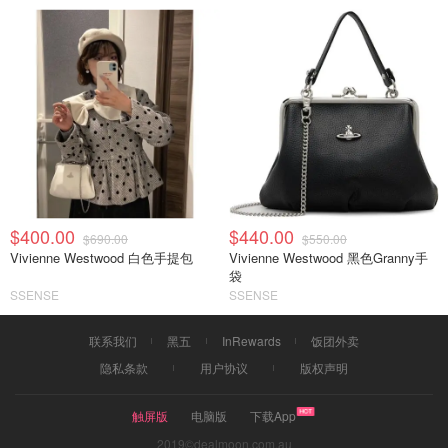
$400.00
$440.00
$690.00
$550.00
Vivienne Westwood 白色手提包
Vivienne Westwood 黑色Granny手
袋
SSENSE
SSENSE
联系我们
黑五
InRewards
饭团外卖
隐私条款
用户协议
版权声明
触屏版
电脑版
下载App
2019©dealmoon.com.au