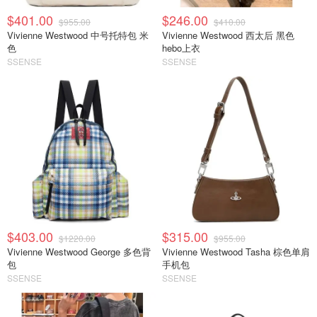
$401.00
$246.00
$955.00
$410.00
Vivienne Westwood 中号托特包 米
Vivienne Westwood 西太后 黑色
色
hebo上衣
SSENSE
SSENSE
$403.00
$315.00
$1220.00
$955.00
Vivienne Westwood George 多色背
Vivienne Westwood Tasha 棕色单肩
包
手机包
SSENSE
SSENSE