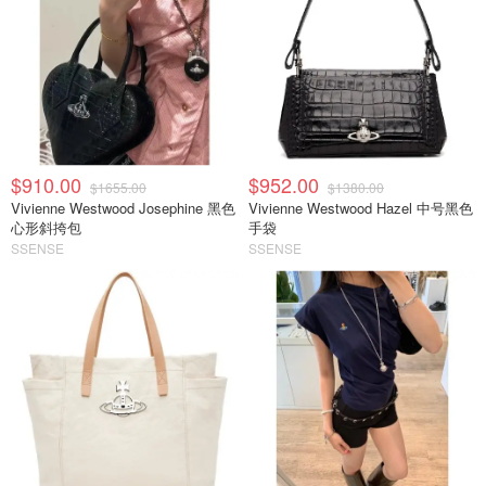
$910.00
$952.00
$1655.00
$1380.00
Vivienne Westwood Josephine 黑色
Vivienne Westwood Hazel 中号黑色
心形斜挎包
手袋
SSENSE
SSENSE