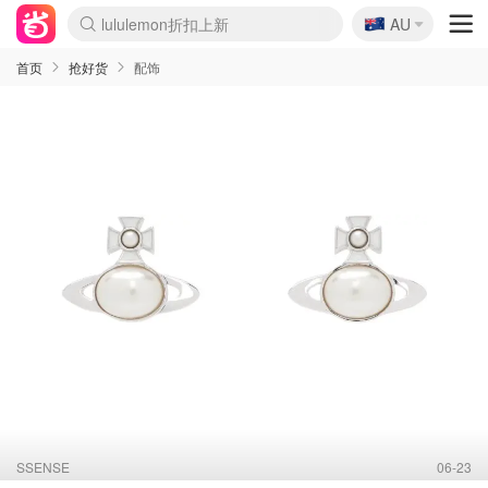
🇦🇺
Sasa美妆护肤3.5折
AU
lululemon折扣上新
SSENSE年中2.5折
FreshBeauty好价汇总
Cettire降价+叠9折
WWS Coles超市实拍
viagogo二手票捡漏
Myer超级周末
The Outnet奢牌1折起
David Jones 3折起
Flannels大牌1折
Perfumes Club护肤1折
AMIRO面罩$251
Amazon折扣汇总
eToro入金$200送$50
Amazon数码好物
ICONIC本周7.5折
ThedoubleF高奢地板价
Moose Knuckles 6折
丝芙兰5折起
EUFY摄像头$98
Selenichast首饰2折
Trip机票酒店促销
YSL送5件彩妆礼
Amazon家居好物
Amazon美妆护肤
雅漾大喷$8
过敏原检测盒$33
伊索独家赠50ml沐浴露
科颜氏高保湿面霜$29
SEALIFE海洋馆门票6折
丝塔芙大白罐$16
订阅Newsletter送香薰
Cult Beauty 6.8折
Harrods圣诞日历$525
LN-CC奢牌私促3折
d'Alba空姐喷雾$16
EVE LOM套装£56
Bernardelli独家4折
Adore Beauty 6折起
CT圣诞日历
Mytheresa奢品2.7折
Luxury Escapes 9折
Currentbody美容仪$881
MOON Garden Live
Roborock扫地机$649
Tingo Life水杯$24
Valentino官网5折
CR洗护套装$23
修丽可4件套$159
Myer彩妆2件7折
GANNI官网4.5折
Stylevana韩妆4折
Tessabit高奢8.5折
OGX洗发水$11
Amazon阿德莱德次日达
卡诗8.5折+赠礼
Philips Hue灯具8折
首页
抢好货
配饰
SSENSE
06-23