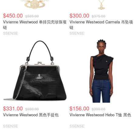
$450.00
$300.00
$585.00
$375.00
Vivienne Westwood 单排贝壳珍珠项
Vivienne Westwood Carmela 吊坠项
链
链
SSENSE
SSENSE
$331.00
$156.00
$690.00
$390.00
Vivienne Westwood 黑色手提包
Vivienne Westwood Hebo T恤 黑色
SSENSE
SSENSE