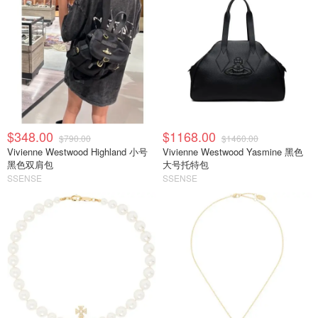
$348.00
$1168.00
$790.00
$1460.00
Vivienne Westwood Highland 小号
Vivienne Westwood Yasmine 黑色
黑色双肩包
大号托特包
SSENSE
SSENSE