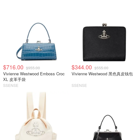
$716.00
$344.00
$955.00
$555.00
Vivienne Westwood Emboss Croc
Vivienne Westwood 黑色真皮钱包
XL 皮革手袋
SSENSE
SSENSE