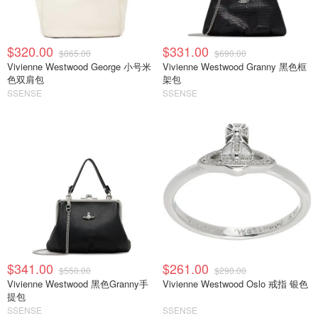
$320.00
$331.00
$865.00
$690.00
Vivienne Westwood George 小号米
Vivienne Westwood Granny 黑色框
色双肩包
架包
SSENSE
SSENSE
$341.00
$261.00
$550.00
$290.00
Vivienne Westwood 黑色Granny手
Vivienne Westwood Oslo 戒指 银色
提包
SSENSE
SSENSE