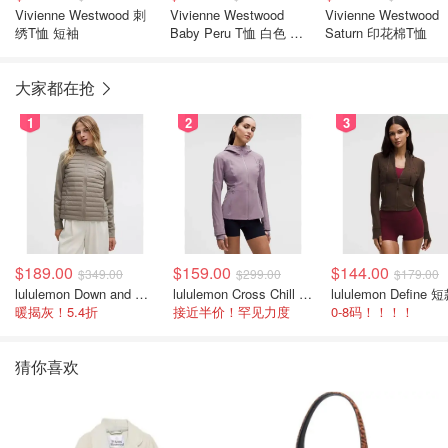
Vivienne Westwood 刺
Vivienne Westwood
Vivienne Westwood
绣T恤 短袖
Baby Peru T恤 白色 M
Saturn 印花棉T恤
码
大家都在抢
1
2
3
$189.00
$159.00
$144.00
$349.00
$299.00
$179.00
lululemon Down and Around 羽绒夹克
lululemon Cross Chill 女士运动外套
暖揭灰！5.4折
接近半价！罕见力度
0-8码！！！！
猜你喜欢