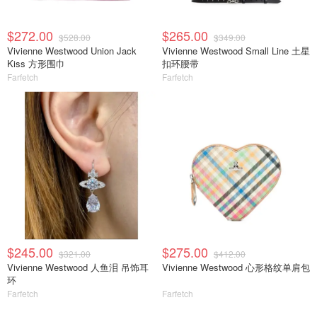
$272.00
$265.00
$528.00
$349.00
Vivienne Westwood Union Jack
Vivienne Westwood Small Line 土星
Kiss 方形围巾
扣环腰带
Farfetch
Farfetch
$245.00
$275.00
$321.00
$412.00
Vivienne Westwood 人鱼泪 吊饰耳
Vivienne Westwood 心形格纹单肩包
环
Farfetch
Farfetch