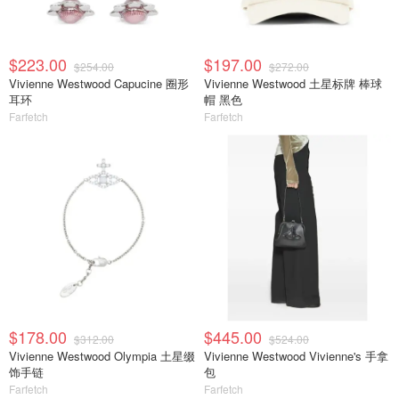
$223.00
$197.00
$254.00
$272.00
Vivienne Westwood Capucine 圈形
Vivienne Westwood 土星标牌 棒球
耳环
帽 黑色
Farfetch
Farfetch
$178.00
$445.00
$312.00
$524.00
Vivienne Westwood Olympia 土星缀
Vivienne Westwood Vivienne's 手拿
饰手链
包
Farfetch
Farfetch