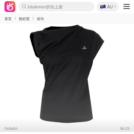
lululemon折扣上新
🇦🇺
Sasa美妆护肤3.5折
AU
SSENSE年中3折
FreshBeauty好价汇总
Cettire降价+叠9折
WWS Coles超市实拍
viagogo二手票捡漏
Myer超级周末1折
The Outnet奢牌1折起
David Jones 3折起
Flannels大牌1折
Perfumes Club护肤1折
AMIRO返校季6.2折
Amazon折扣汇总
eToro入金$200送$50
Amazon数码好物
ICONIC本周7.5折
ThedoubleF高奢地板价
Moose Knuckles 6折
丝芙兰5折起
EUFY官网3.7折起
Selenichast首饰2折
Trip机票酒店促销
YSL送5件彩妆礼
Amazon家居好物
Amazon美妆护肤
雅漾大喷$8
过敏原检测盒$33
伊索独家赠50ml沐浴露
科颜氏清仓3折
SEALIFE海洋馆门票6折
丝塔芙大白罐$16
订阅Newsletter送香薰
Cult Beauty 6.8折
Harrods圣诞日历2.3折
LN-CC奢牌私促3折
d'Alba空姐喷雾$16
EVE LOM套装逆天2折
Bernardelli独家4折
Adore Beauty 6折起
CT圣诞日历
Mytheresa奢品2.7折
Luxury Escapes 9折
Currentbody美容仪9折
MOON Garden Live
Roborock扫地机3.7折
Tingo Life水杯$24
Valentino官网5折
CR洗发护发6.3折
修丽可套装7.4折
Myer彩妆2件7折
GANNI官网4.5折
Stylevana韩妆4折
Tessabit高奢8.5折
OGX洗护4折
Amazon阿德莱德次日达
卡诗8.5折+赠礼
Philips Hue灯具8折
首页
抢好货
服饰
Farfetch
06-23