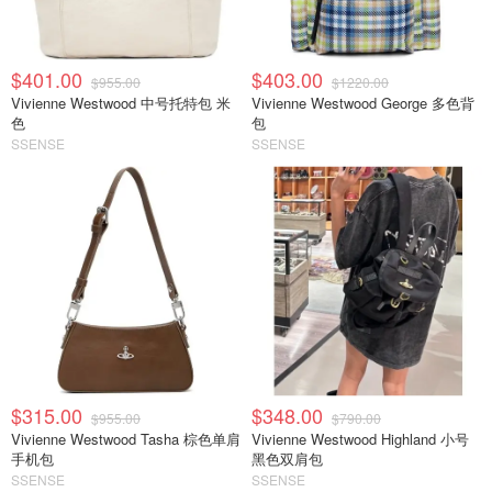
$401.00
$403.00
$955.00
$1220.00
Vivienne Westwood 中号托特包 米
Vivienne Westwood George 多色背
色
包
SSENSE
SSENSE
$315.00
$348.00
$955.00
$790.00
Vivienne Westwood Tasha 棕色单肩
Vivienne Westwood Highland 小号
手机包
黑色双肩包
SSENSE
SSENSE