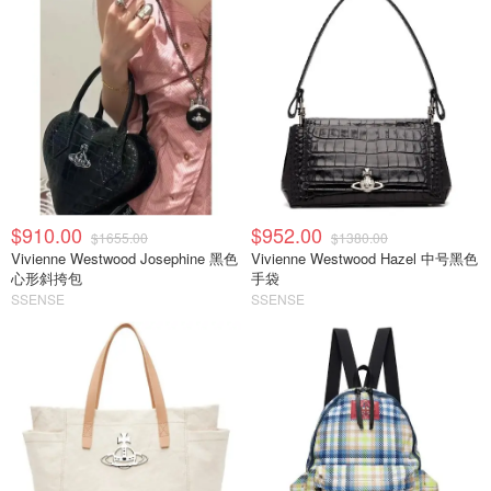
$910.00
$952.00
$1655.00
$1380.00
Vivienne Westwood Josephine 黑色
Vivienne Westwood Hazel 中号黑色
心形斜挎包
手袋
SSENSE
SSENSE