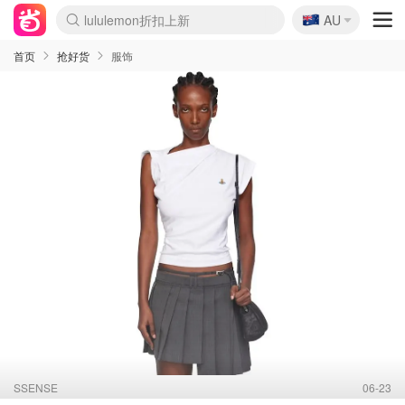
🇦🇺
lululemon折扣上新
AU
Sasa美妆护肤3.5折
SSENSE年中2.5折
FreshBeauty好价汇总
Cettire降价+叠9折
WWS Coles超市实拍
viagogo二手票捡漏
Myer超级周末
The Outnet奢牌1折起
David Jones 3折起
Flannels大牌1折
Perfumes Club护肤1折
AMIRO面罩$251
Amazon折扣汇总
eToro入金$200送$50
Amazon数码好物
ICONIC本周7.5折
ThedoubleF高奢地板价
Moose Knuckles 6折
丝芙兰5折起
EUFY摄像头$98
Selenichast首饰2折
Trip机票酒店促销
YSL送5件彩妆礼
Amazon家居好物
Amazon美妆护肤
雅漾大喷$8
过敏原检测盒$33
伊索独家赠50ml沐浴露
科颜氏高保湿面霜$29
SEALIFE海洋馆门票6折
丝塔芙大白罐$16
订阅Newsletter送香薰
Cult Beauty 6.8折
Harrods圣诞日历$525
LN-CC奢牌私促3折
d'Alba空姐喷雾$16
EVE LOM套装£56
Bernardelli独家4折
Adore Beauty 6折起
CT圣诞日历
Mytheresa奢品2.7折
Luxury Escapes 9折
Currentbody美容仪$881
MOON Garden Live
Roborock扫地机$649
Tingo Life水杯$24
Valentino官网5折
CR洗护套装$23
修丽可4件套$159
Myer彩妆2件7折
GANNI官网4.5折
Stylevana韩妆4折
Tessabit高奢8.5折
OGX洗发水$11
Amazon阿德莱德次日达
卡诗8.5折+赠礼
Philips Hue灯具8折
首页
抢好货
服饰
SSENSE
06-23