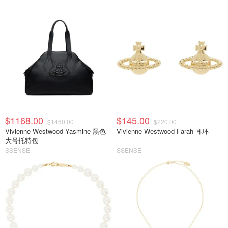
$1168.00
$145.00
$1460.00
$220.00
Vivienne Westwood Yasmine 黑色
Vivienne Westwood Farah 耳环
大号托特包
SSENSE
SSENSE