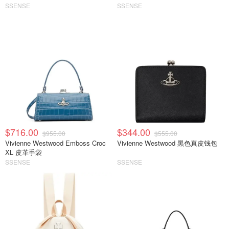
SSENSE
SSENSE
$716.00
$344.00
$955.00
$555.00
Vivienne Westwood Emboss Croc
Vivienne Westwood 黑色真皮钱包
XL 皮革手袋
SSENSE
SSENSE