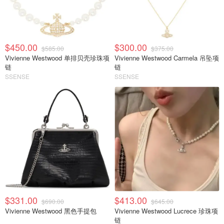
$450.00
$300.00
$585.00
$375.00
Vivienne Westwood 单排贝壳珍珠项
Vivienne Westwood Carmela 吊坠项
链
链
SSENSE
SSENSE
$331.00
$413.00
$690.00
$645.00
Vivienne Westwood 黑色手提包
Vivienne Westwood Lucrece 珍珠项
链