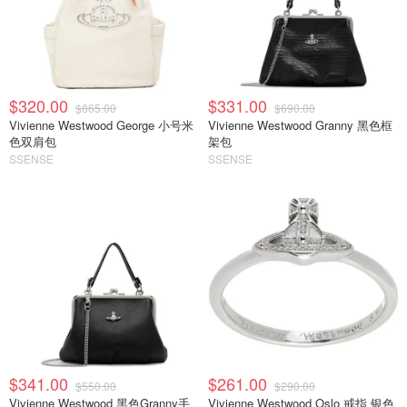
$320.00
$331.00
$865.00
$690.00
Vivienne Westwood George 小号米
Vivienne Westwood Granny 黑色框
色双肩包
架包
SSENSE
SSENSE
$341.00
$261.00
$550.00
$290.00
Vivienne Westwood 黑色Granny手
Vivienne Westwood Oslo 戒指 银色