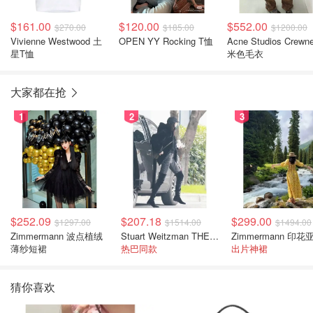
$161.00
$120.00
$552.00
$270.00
$185.00
$1200.00
Vivienne Westwood 土
OPEN YY Rocking T恤
Acne Studios Crewn
星T恤
米色毛衣
大家都在抢
1
2
3
$252.09
$207.18
$299.00
$1297.00
$1514.00
$1494.00
Zimmermann 波点植绒
Stuart Weitzman THE OUTNET 麂皮过膝靴 黑色
薄纱短裙
热巴同款
出片神裙
猜你喜欢