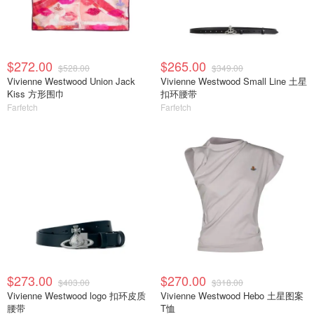
$272.00
$265.00
$528.00
$349.00
Vivienne Westwood Union Jack
Vivienne Westwood Small Line 土星
Kiss 方形围巾
扣环腰带
Farfetch
Farfetch
$273.00
$270.00
$403.00
$318.00
Vivienne Westwood logo 扣环皮质
Vivienne Westwood Hebo 土星图案
腰带
T恤