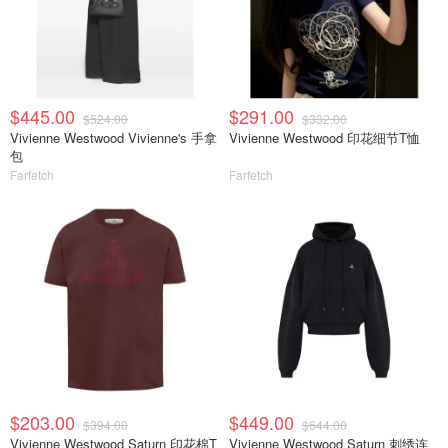
$445.00
$291.00
$524.00
$332.00
Vivienne Westwood Vivienne's 手拿
Vivienne Westwood 印花细节T恤
包
Farfetch
Farfetch
$203.00
$449.00
$394.00
$644.00
Vivienne Westwood Saturn 印花棉T
Vivienne Westwood Saturn 刺绣连