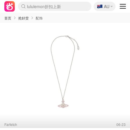
lululemon折扣上新
🇦🇺
AU
Sasa美妆护肤3.5折
SSENSE年中2.5折
FreshBeauty好价汇总
Cettire降价+叠9折
WWS Coles超市实拍
viagogo二手票捡漏
Myer超级周末
The Outnet奢牌1折起
David Jones 3折起
Flannels大牌1折
Perfumes Club护肤1折
AMIRO面罩$251
Amazon折扣汇总
eToro入金$200送$50
Amazon数码好物
ICONIC本周7.5折
ThedoubleF高奢地板价
Moose Knuckles 6折
EUFY摄像头$98
Selenichast首饰2折
Trip机票酒店促销
YSL送5件彩妆礼
Amazon家居好物
Amazon美妆护肤
雅漾大喷$8
过敏原检测盒$33
科颜氏高保湿面霜$29
SEALIFE海洋馆门票6折
丝塔芙大白罐$16
订阅Newsletter送香薰
Cult Beauty 6.8折
Harrods圣诞日历$525
LN-CC奢牌私促3折
d'Alba空姐喷雾$16
EVE LOM套装£56
Bernardelli独家4折
Adore Beauty 6折起
CT圣诞日历
Mytheresa奢品2.7折
Luxury Escapes 9折
Currentbody美容仪$881
MOON Garden Live
Roborock扫地机$649
Tingo Life水杯$24
Valentino官网5折
CR洗护套装$23
修丽可4件套$159
Myer彩妆2件7折
GANNI官网4.5折
Stylevana韩妆4折
Tessabit高奢8.5折
OGX洗发水$11
Amazon阿德莱德次日达
卡诗8.5折+赠礼
Philips Hue灯具8折
首页
抢好货
配饰
Farfetch
06-23