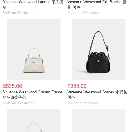
Vivienne Westwood Ismene 吊坠项
Vivienne Westwood Orb Buckle 腰
链
带 黑色
Vivienne Westwood
Vivienne Westwood
$535.00
$995.00
Vivienne Westwood Granny Frame
Vivienne Westwood Stacey 水桶包
鳄鱼纹饺子包
黑色
Vivienne Westwood
Vivienne Westwood