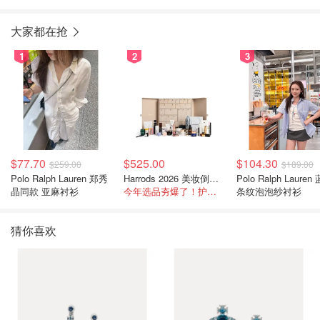
大家都在抢
1
2
3
$77.70
$525.00
$104.30
$259.00
$189.00
Polo Ralph Lauren 郑秀
Harrods 2026 美妆倒数日历
Polo Ralph Lauren
晶同款 亚麻衬衫
今年选品夯爆了！护肤全线都很绝
条纹泡泡纱衬衫
猜你喜欢