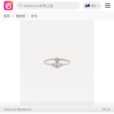
🇦🇺
lululemon本周上新
AU
Sasa美妆护肤3.5折
SSENSE年中3折
FreshBeauty好价汇总
Cettire降价+叠9折
Farfetch折上8折
WWS Coles超市实拍
viagogo二手票捡漏
Myer清仓1折起
The Outnet奢牌1折起
David Jones 3折起
Flannels大牌1折
Perfumes Club护肤1折
AMIRO返校季6.2折
Oweek抽奖送Airpods
Amazon折扣汇总
eToro入金$200送$50
Amazon数码好物
ICONIC本周7.5折
ThedoubleF高奢地板价
Moose Knuckles 6折
丝芙兰5折起
EUFY官网3.7折起
Selenichast首饰2折
Trip机票酒店促销
YSL送5件彩妆礼
Amazon家居好物
BIGBANG巡演开票
David Jones时尚3折
Amazon美妆护肤
雅漾大喷$8
过敏原检测盒$33
伊索独家赠50ml沐浴露
科颜氏送高保湿面霜
SEALIFE海洋馆门票6折
丝塔芙大白罐$16
订阅Newsletter送香薰
Cult Beauty 6.8折
Harrods圣诞日历2.3折
LN-CC奢牌私促3折
d'Alba空姐喷雾$16
EVE LOM套装逆天2折
Bernardelli独家4折
Adore Beauty 6折起
CT圣诞日历
Mytheresa奢品2.7折
首页
抢好货
配饰
Vivienne Westwood
06-23