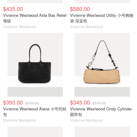
$435.00
$580.00
Vivienne Westwood Aida Bas Relief
Vivienne Westwood Utility 小号购物
项链
袋 深蓝色
Vivienne Westwood
Vivienne Westwood
$393.00
$345.00
$655.00
$575.00
Vivienne Westwood Alana 小号托特
Vivienne Westwood Cindy Cylinder
包
圆筒包
Vivienne Westwood
Vivienne Westwood