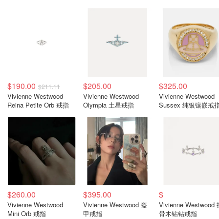
$190.00
$205.00
$325.00
$211.11
Vivienne Westwood
Vivienne Westwood
Vivienne Westwood
Reina Petite Orb 戒指
Olympia 土星戒指
Sussex 纯银镶嵌戒
$260.00
$395.00
$
Vivienne Westwood
Vivienne Westwood 盔
Vivienne Westwood
Mini Orb 戒指
甲戒指
骨木钻钻戒指