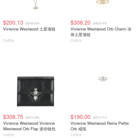
$200.13
$308.20
$265.64
$420.15
Vivienne Westwood 土星项链
Vivienne Westwood Orb Charm 珍
珠土星项链
Cettire
Cettire
$308.75
$190.00
$411.06
$211.11
Vivienne Westwood Vivienne
Vivienne Westwood Reina Petite
Westwood Orb Flap 迷你钱包
Orb 戒指
Cettire
Cettire