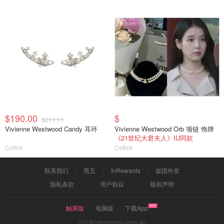
$190.00
$
$211.11
Vivienne Westwood Candy 耳环
Vivienne Westwood Orb 项链 饰牌
《21世纪大君夫人》IU同款
Cettire
Cettire
联系我们
黑五
InRewards
饭团外卖
隐私条款
用户协议
版权声明
触屏版
电脑版
下载App
2019©dealmoon.com.au