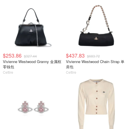
$253.86
$437.83
$327.44
$683.72
Vivienne Westwood Granny 金属框
Vivienne Westwood Chain Strap 单
零钱包
肩包
Cettire
Cettire