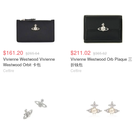
$161.20
$211.02
$265.64
$365.62
Vivienne Westwood Vivienne
Vivienne Westwood Orb Plaque 三
Westwood Orbit 卡包
折钱包
Cettire
Cettire