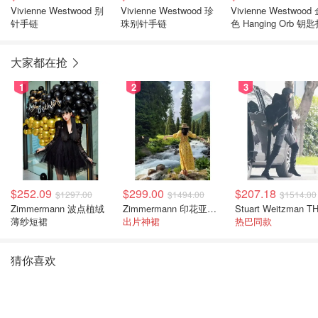
Vivienne Westwood 别
Vivienne Westwood 珍
Vivienne Westwood
针手链
珠别针手链
色 Hanging Orb 钥
大家都在抢
1
2
3
$252.09
$299.00
$207.18
$1297.00
$1494.00
$1514.00
Zimmermann 波点植绒
Zimmermann 印花亚麻露背中长连衣裙
薄纱短裙
出片神裙
热巴同款
猜你喜欢