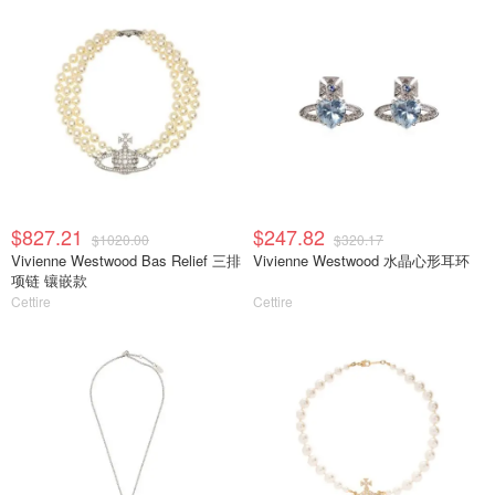
$827.21
$247.82
$1020.00
$320.17
Vivienne Westwood Bas Relief 三排
Vivienne Westwood 水晶心形耳环
项链 镶嵌款
Cettire
Cettire