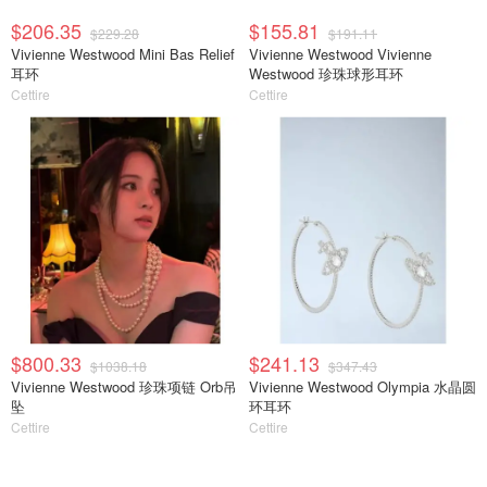
$206.35
$155.81
$229.28
$191.11
Vivienne Westwood Mini Bas Relief
Vivienne Westwood Vivienne
耳环
Westwood 珍珠球形耳环
Cettire
Cettire
$800.33
$241.13
$1038.18
$347.43
Vivienne Westwood 珍珠项链 Orb吊
Vivienne Westwood Olympia 水晶圆
坠
环耳环
Cettire
Cettire