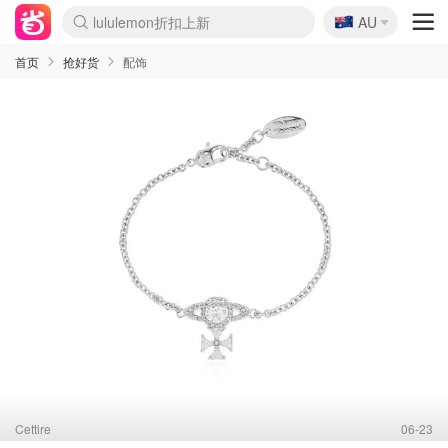
🇦🇺
lululemon折扣上新
AU
Sasa美妆护肤3.5折
SSENSE年中2.5折
FreshBeauty好价汇总
Cettire降价+叠9折
WWS Coles超市实拍
viagogo二手票捡漏
Myer超级周末
The Outnet奢牌1折起
David Jones 3折起
Flannels大牌1折
Perfumes Club护肤1折
AMIRO面罩$251
Amazon折扣汇总
eToro入金$200送$50
Amazon数码好物
ICONIC本周7.5折
ThedoubleF高奢地板价
Moose Knuckles 6折
丝芙兰5折起
EUFY摄像头$98
Selenichast首饰2折
Trip机票酒店促销
YSL送5件彩妆礼
Amazon家居好物
Amazon美妆护肤
雅漾大喷$8
过敏原检测盒$33
伊索独家赠50ml沐浴露
科颜氏高保湿面霜$29
SEALIFE海洋馆门票6折
丝塔芙大白罐$16
订阅Newsletter送香薰
Cult Beauty 6.8折
Harrods圣诞日历$525
LN-CC奢牌私促3折
d'Alba空姐喷雾$16
EVE LOM套装£56
Bernardelli独家4折
Adore Beauty 6折起
CT圣诞日历
Mytheresa奢品2.7折
Luxury Escapes 9折
Currentbody美容仪$881
MOON Garden Live
Roborock扫地机$649
Tingo Life水杯$24
Valentino官网5折
CR洗护套装$23
修丽可4件套$159
Myer彩妆2件7折
GANNI官网4.5折
Stylevana韩妆4折
Tessabit高奢8.5折
OGX洗发水$11
Amazon阿德莱德次日达
卡诗8.5折+赠礼
Philips Hue灯具8折
首页
抢好货
配饰
Cettire
06-23