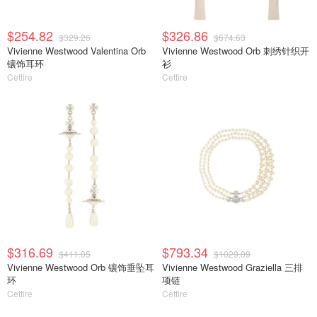
$254.82
$326.86
$329.26
$674.63
Vivienne Westwood Valentina Orb
Vivienne Westwood Orb 刺绣针织开
镶饰耳环
衫
Cettire
Cettire
$316.69
$793.34
$411.05
$1029.09
Vivienne Westwood Orb 镶饰垂坠耳
Vivienne Westwood Graziella 三排
环
项链
Cettire
Cettire