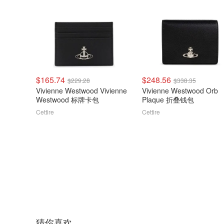
$165.74
$248.56
$229.28
$338.35
Vivienne Westwood Vivienne
Vivienne Westwood Orb
Westwood 标牌卡包
Plaque 折叠钱包
Cettire
Cettire
猜你喜欢