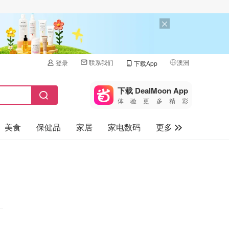
联系我们
澳洲
登录
下载App
🇺🇸
美国
下载 DealMoon App
体验更多精彩
🇨🇳
中国
美食
保健品
家居
家电数码
更多
🇨🇦
加拿大
🇬🇧
汽车
英国
旅游
🇩🇪
德国
母婴儿童
🇫🇷
法国
🇮🇹
意大利