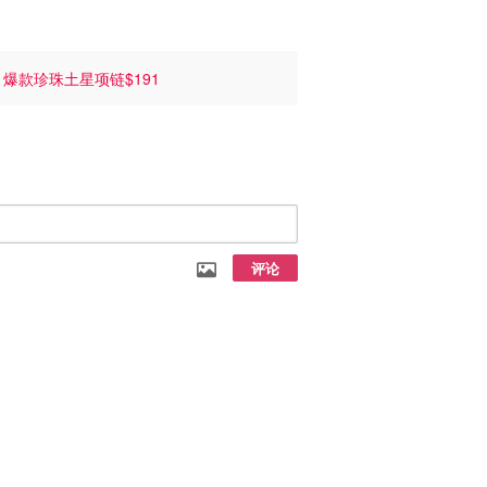
荐
爆款珍珠土星项链$191
评论