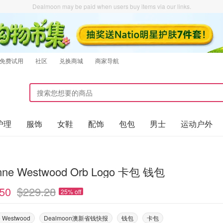
Dealmoon may be paid when users buy items via our links.
免费试用
社区
兑换商城
商家导航
护理
服饰
女鞋
配饰
包包
男士
运动户外
enne Westwood Orb Logo 卡包 钱包
50
$229.28
25% off
e Westwood
Dealmoon澳新省钱快报
钱包
卡包