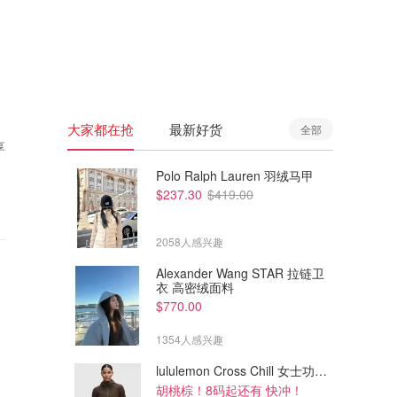
🇦🇺
澳洲
🇳🇿
新西兰
大家都在抢
最新好货
全部
享
Polo Ralph Lauren 羽绒马甲
$237.30
$419.00
2058人感兴趣
Alexander Wang STAR 拉链卫
衣 高密绒面料
$770.00
1354人感兴趣
lululemon Cross Chill 女士功能夹克
胡桃棕！8码起还有 快冲！