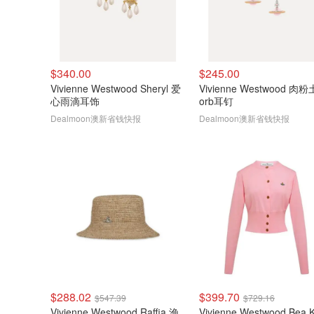
$340.00
$245.00
Vivienne Westwood Sheryl 爱
Vivienne Westwood 肉
心雨滴耳饰
orb耳钉
Dealmoon澳新省钱快报
Dealmoon澳新省钱快报
$288.02
$399.70
$547.39
$729.16
Vivienne Westwood Raffia 渔
Vivienne Westwood Bea K