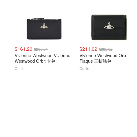
$161.20
$211.02
$265.64
$365.62
Vivienne Westwood Vivienne
Vivienne Westwood Orb
Westwood Orbit 卡包
Plaque 三折钱包
Cettire
Cettire