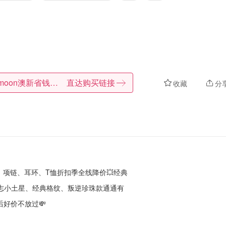
Dealmoon澳新省钱快报
直达购买链接
收藏
分
！包包、项链、耳环、T恤折扣季全线降价💥经典
志小土星、经典格纹、叛逆珍珠款通通有
后好价不放过💸