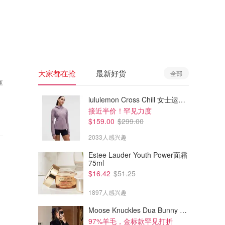
🇦🇺
澳洲
🇳🇿
新西兰
大家都在抢
最新好货
全部
享
lululemon Cross Chill 女士运动外套
接近半价！罕见力度
$159.00
$299.00
2033人感兴趣
Estee Lauder Youth Power面霜
75ml
$16.42
$51.25
1897人感兴趣
Moose Knuckles Dua Bunny 羊毛混纺针织夹克
97%羊毛，金标款罕见打折