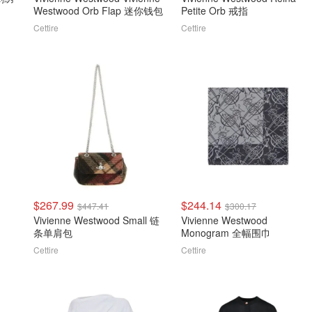
Westwood Orb Flap 迷你钱包
Petite Orb 戒指
Cettire
Cettire
$267.99
$244.14
$447.41
$300.17
Vivienne Westwood Small 链
Vivienne Westwood
条单肩包
Monogram 全幅围巾
Cettire
Cettire