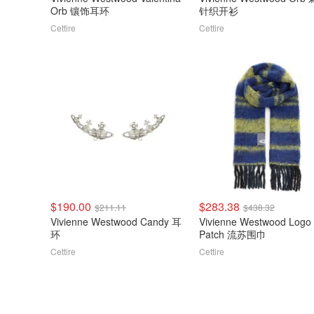
Orb 镶饰耳环
针织开衫
Cettire
Cettire
$190.00
$283.38
$211.11
$438.32
Vivienne Westwood Candy 耳
Vivienne Westwood Logo
环
Patch 流苏围巾
Cettire
Cettire