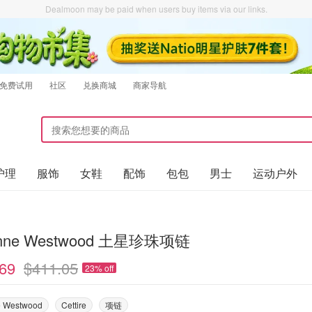
Dealmoon may be paid when users buy items via our links.
免费试用
社区
兑换商城
商家导航
护理
服饰
女鞋
配饰
包包
男士
运动户外
enne Westwood 土星珍珠项链
69
$411.05
23% off
e Westwood
Cettire
项链