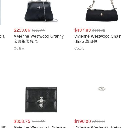
$253.86
$437.83
$327.44
$683.72
pia
Vivienne Westwood Granny
Vivienne Westwood Chain
金属框零钱包
Strap 单肩包
Cettire
Cettire
$308.75
$190.00
$411.06
$211.11
 刺绣
Vivienne Westwood Vivienne
Vivienne Westwood Reina