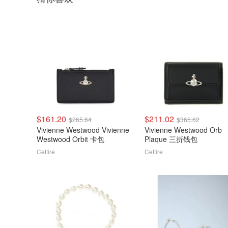
$161.20
$211.02
$265.64
$365.62
Vivienne Westwood Vivienne
Vivienne Westwood Orb
Westwood Orbit 卡包
Plaque 三折钱包
Cettire
Cettire