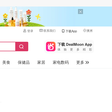
联系我们
澳洲
登录
下载App
🇺🇸
美国
下载 DealMoon App
体验更多精彩
🇨🇳
中国
美食
保健品
家居
家电数码
更多
🇨🇦
加拿大
🇬🇧
汽车
英国
旅游
🇩🇪
德国
母婴儿童
🇫🇷
法国
🇮🇹
意大利