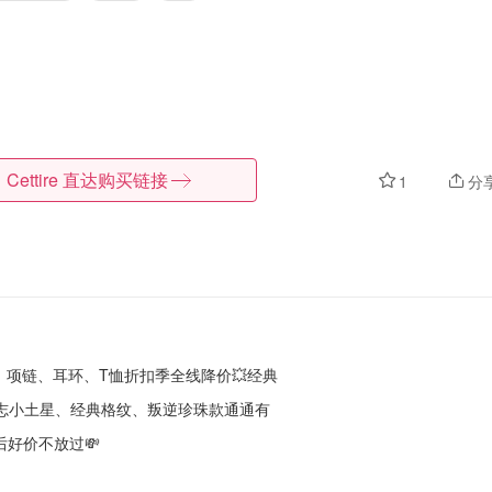
Cettire
直达购买链接
1
分
！包包、项链、耳环、T恤折扣季全线降价💥经典
志小土星、经典格纹、叛逆珍珠款通通有
后好价不放过💸