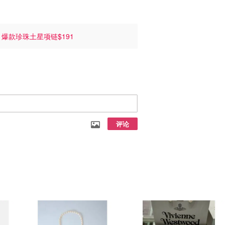
荐
爆款珍珠土星项链$191
评论