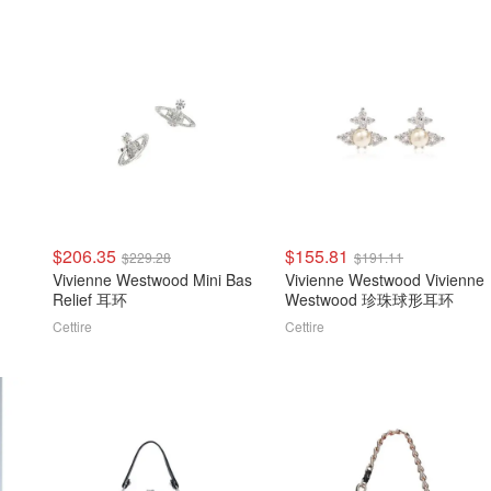
$206.35
$155.81
$229.28
$191.11
Vivienne Westwood Mini Bas
Vivienne Westwood Vivienne
Relief 耳环
Westwood 珍珠球形耳环
Cettire
Cettire