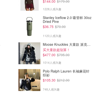
$144.00
$179.00
1228人感兴趣
Stanley Iceflow 2.0 吸管杯 30oz
Dried Pine
$36.75
$70.00
1120人感兴趣
$160.80
$364.00
$124.00
$700.00
e 项链
Vivienne Westwood Thames
Vivienne Westwood Neysa 链
Moose Knuckles 大童款 派克羽绒服
Mini Relief 项链
条项链
买大童款超划算！
LN-CC
$477.00
$795.00
LN-CC
1014人感兴趣
Polo Ralph Lauren 长袖麻花针
织衫
$105.30
$212.00
748人感兴趣