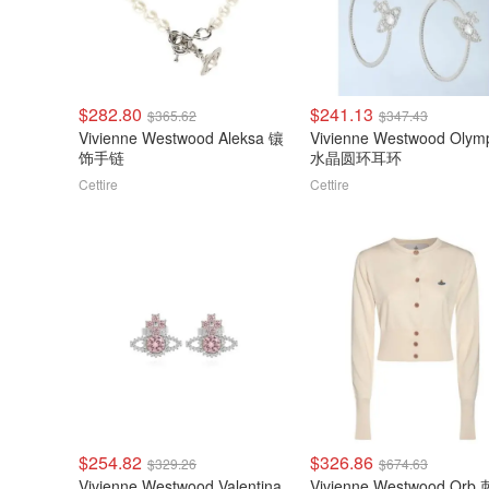
$282.80
$241.13
$365.62
$347.43
Vivienne Westwood Aleksa 镶
Vivienne Westwood Olym
饰手链
水晶圆环耳环
Cettire
Cettire
$254.82
$326.86
$329.26
$674.63
Vivienne Westwood Valentina
Vivienne Westwood Orb