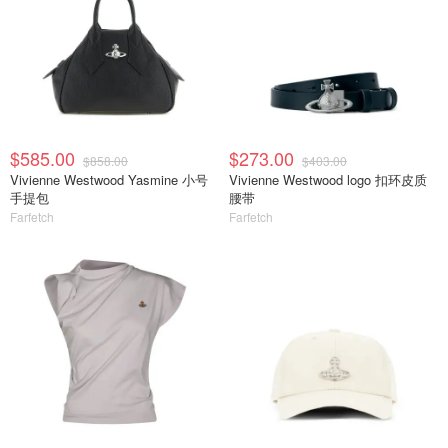
$585.00
$273.00
$858.00
$403.00
Vivienne Westwood Yasmine 小号
Vivienne Westwood logo 扣环皮质
手提包
腰带
Farfetch
Farfetch