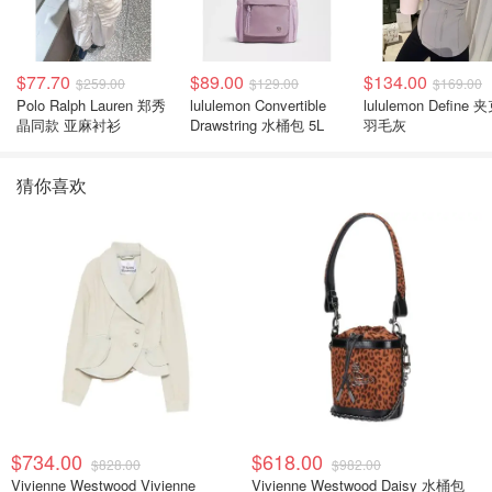
$77.70
$89.00
$134.00
$259.00
$129.00
$169.00
Polo Ralph Lauren 郑秀
lululemon Convertible
lululemon Define 
晶同款 亚麻衬衫
Drawstring 水桶包 5L
羽毛灰
猜你喜欢
$734.00
$618.00
$828.00
$982.00
Vivienne Westwood Vivienne
Vivienne Westwood Daisy 水桶包