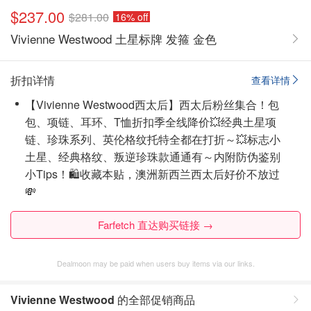
$237.00
$281.00
16% off
Vivienne Westwood 土星标牌 发箍 金色
折扣详情
查看详情
【Vivienne Westwood西太后】西太后粉丝集合！包
包、项链、耳环、T恤折扣季全线降价💥经典土星项
链、珍珠系列、英伦格纹托特全都在打折～💥标志小
土星、经典格纹、叛逆珍珠款通通有～内附防伪鉴别
小Tips！🛍️收藏本贴，澳洲新西兰西太后好价不放过
💸
Farfetch 直达购买链接 →
Dealmoon may be paid when users buy items via our links.
Vivienne Westwood
的全部促销商品