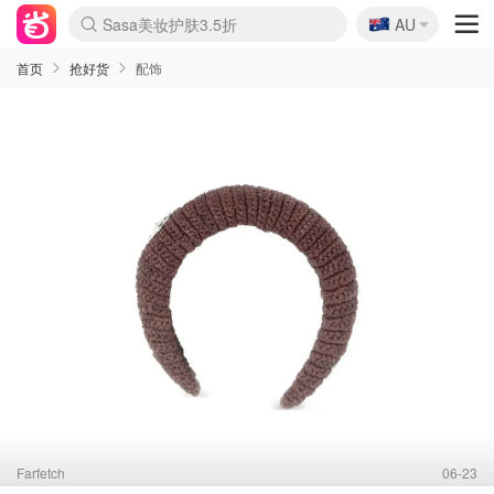
🇦🇺
Sasa美妆护肤3.5折
AU
lululemon折扣上新
SSENSE年中3折
FreshBeauty好价汇总
Cettire降价+叠9折
Farfetch折上8折
WWS Coles超市实拍
viagogo二手票捡漏
Myer清仓1折起
The Outnet奢牌1折起
David Jones 3折起
Flannels大牌1折
Perfumes Club护肤1折
AMIRO返校季6.2折
Oweek抽奖送Airpods
Amazon折扣汇总
eToro入金$200送$50
Amazon数码好物
ICONIC本周7.5折
ThedoubleF高奢地板价
Moose Knuckles 6折
丝芙兰5折起
EUFY官网3.7折起
Selenichast首饰2折
Trip机票酒店促销
YSL送5件彩妆礼
Amazon家居好物
BIGBANG巡演开票
David Jones时尚3折
Amazon美妆护肤
雅漾大喷$8
过敏原检测盒$33
伊索独家赠50ml沐浴露
科颜氏清仓3折
SEALIFE海洋馆门票6折
丝塔芙大白罐$16
订阅Newsletter送香薰
Cult Beauty 6.8折
Harrods圣诞日历2.3折
LN-CC奢牌私促3折
d'Alba空姐喷雾$16
EVE LOM套装逆天2折
Bernardelli独家4折
Adore Beauty 6折起
CT圣诞日历
Mytheresa奢品2.7折
Luxury Escapes 9折
Currentbody美容仪9折
卡诗9折+赠4件礼
MOON Garden Live
ALLSAINTS美衣3折
Roborock扫地机3.7折
Tingo Life水杯$24
Valentino官网5折
CR洗发护发6.3折
首页
抢好货
配饰
Farfetch
06-23