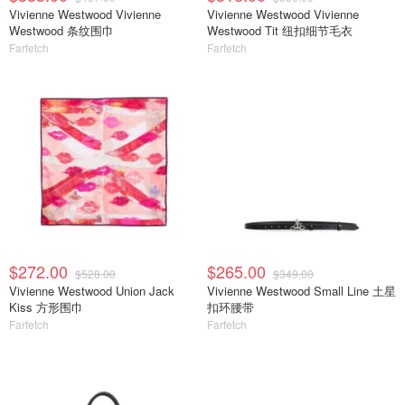
Vivienne Westwood Vivienne
Vivienne Westwood Vivienne
Westwood 条纹围巾
Westwood Tit 纽扣细节毛衣
Farfetch
Farfetch
$272.00
$265.00
$528.00
$349.00
Vivienne Westwood Union Jack
Vivienne Westwood Small Line 土星
Kiss 方形围巾
扣环腰带
Farfetch
Farfetch