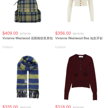
$409.00
$356.00
$752.00
$618.00
Vivienne Westwood 花呢格纹双肩包
Vivienne Westwood Bea 短款开衫
Farfetch
Farfetch
$335.00
$318.00
$437.00
$530.00