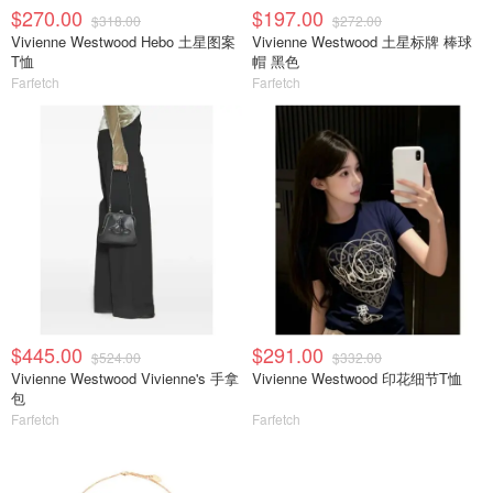
$270.00
$197.00
$318.00
$272.00
Vivienne Westwood Hebo 土星图案
Vivienne Westwood 土星标牌 棒球
T恤
帽 黑色
Farfetch
Farfetch
$445.00
$291.00
$524.00
$332.00
Vivienne Westwood Vivienne's 手拿
Vivienne Westwood 印花细节T恤
包
Farfetch
Farfetch